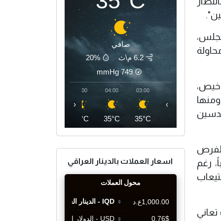
35°C
 بانتظار
مجلس،
صافي
حاولة
6.2 م\ث
20%
mmHg
749
اخيص،
07:00
06:00
05:00
04:00
03:00
 ومنها
‹
›
ندسين
35°C
34°C
34°C
35°C
35°C
الفرص
اسعار العملات بالدينار العراقي
 14 إلى 16 مقعداً تدريبياً من أصل 167 متدرباً، رغم
تيعاب
تعاني