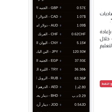
اديات
.
إعادة
 خلال
تعليم
 النفط