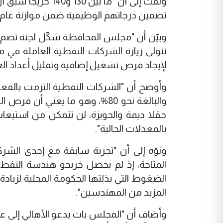
ولفت إلى أن "ما بي
تضمين درجاتهم الوظيفية ضمن موازنة عام 2027، ونأمل أن يسهم إقرارها في استيعاب جزء من الخريجين"
وبيّن أن "مجلس المحافظة شكّل لجنة تضم لج
تتولى زيارة الشركات النفطية العاملة في 
لإيجاد فرص تشغيل إضافية وتقليل أعداد الع
وأوضح أن "الشركات النفطية التزمت بالفع
والبالغة نحو 80%، وهو ما يعني 
حقلا ديمة والحويزة، لن تتمكن من استيعاب
بالمعدلات الحالية".
ونوّه إلى أن "تجربة سابقة مع إحدى الش
الضغوط التي بذلتها الحكومة المحلية لزي
المزيد من المهندسين".
وأضاف أن "المجلس بات يدعو الأهالي إلى ع