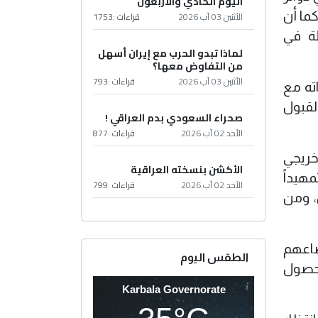
اليوم الحادي والأربعون
الأثنين 03 آب 2026
قراءات :
1753
كما أن
لة في
لماذا تبدو الحرب مع إيران أسهل
من التفاوض معها؟
الأثنين 03 آب 2026
قراءات :
793
ته مع
لقبول
صحراء السعودي بدم العراقي !
الأحد 02 آب 2026
قراءات :
877
فاق مع شركة نفط ميسان على استيعاب 300 من خريجي
الأكشن بنسخته العراقية
هيداً
الأحد 02 آب 2026
قراءات :
799
، ومن
از، لإخضاعهم
الطقس اليوم
لحصول
Karbala Governorate