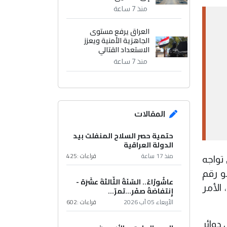
منذ 7 ساعة
العراق يرفع مستوى
الجاهزية الأمنية ويعزز
الاستعداد القتالي
منذ 7 ساعة
المقالات
حتمية حصر السلاح المنفلت بيد
الدولة العراقية
منذ 17 ساعة
قراءات :
425
تواجه
و رقم
عاشُورْاءُ.. السّنَةُ الثّالثةَ عشَرَة -
 الأمر
إِنتفاضةُ صفَر…تمرّ...
الأربعاء 05 آب 2026
قراءات :
602
دوائر