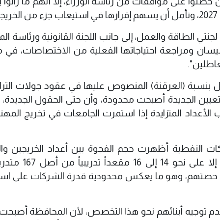
ن 130 و140 خريجاً سبق أن حصلوا على موافقات من رئاسة الوزراء، إلا أنهم ما زالوا
.
نتي الطاقة والعمل، إلى جانب اللجنة القانونية ورئاسة ال
ميسان ومراجعة احتياجاتها الفعلية من الاختصاصات، في م
اطلين".
ل بنسبة (العرقنة) المنصوص عليها في عقود جولات التر
أن فرص التعيين الجديدة أصبحت محدودة، وأن حتى الحقول الجديدة،
 الأعداد المتزايدة إذا استمرت الجامعات في تخريج المه
ركات النفطية أظهرت حجم الفجوة بين أعداد الخريجين و
المتاحة، إذ لم يحصل خريجو هندسة النفط إلا على نحو
ادة حصتهم، وهو ما يعكس محدودية قدرة الشركات على اس
دم توجيه أبنائهم نحو هذا التخصص، لأن المحافظة أصبحت 