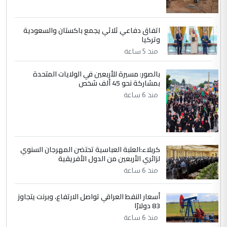
مضجعيك يابن الزنا (نص كامل)
اتفاق دفاعي ثلاثي يجمع باكستان والسعودية
5
سردار
وتركيا
التعليق : واحد من عصابة علي ماما يسقط
منذ 5 ساعة
جنسية الرافد الثالث للعراق ومن اصول عريقة
ابا فرات ...
بالصور: مسيرة للأربعين في الولايات المتحدة
بمشاركة نحو 45 ألف شخص
الجواهري يرد على صدام حسين سل
الموضوع :
منذ 6 ساعة
مضجعيك يابن الزنا (نص كامل)
كربلاء:العتبة العباسية تحتضن المهرجان السنوي
لزائري الأربعين من الدول الأفريقية
منذ 6 ساعة
أسعار النفط العراقي تواصل الارتفاع، وبرنت يتجاوز
83 دولارًا
منذ 6 ساعة