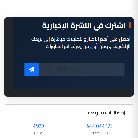
إحصائيات سريعة
4929
644,044,175
مشاهدة
تعليق