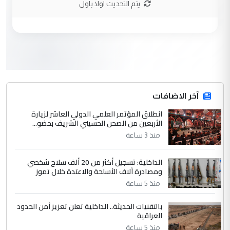
يتم التحديث اولا باول
الحسنية لزرع ...
مكتب السيد احمد الصافي : لا يوجود
الموضوع :
لدينا اي حساب على الفيس بوك وتويتر
3
hadi
التعليق : قرار مستعجل جدا ولامصلحة فيه
آخر الاضافات
للوزاره ولا للمواطن القرار الصائب يكون بعد
الاستماع للمدير ومغرفة ...
انطلاق المؤتمر العلمي الدولي العاشر لزيارة
الأربعين من الصحن الحسيني الشريف بحضو...
وزير الصحة يعفي مدير مستشفى الكرخ
الموضوع :
العام في بغداد
منذ 3 ساعة
الداخلية: تسجيل أكثر من 20 ألف سلاح شخصي
4
سردار
ومصادرة آلاف الأسلحة والاعتدة خلال تموز
التعليق : واحد من عصابة علي ماما يسقط
منذ 5 ساعة
جنسية الرافد الثالث للعراق ومن اصول عريقة
بالتقنيات الحديثة.. الداخلية تعلن تعزيز أمن الحدود
ابا فرات ...
العراقية
الجواهري يرد على صدام حسين سل
الموضوع :
منذ 5 ساعة