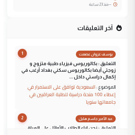
--
منذ 23 ساعة
آخر التعليقات
1
يوسف غزوان عصمت
التعليق : بكالوريوس فيزياء طبية متزوج و
زوجتي أيضا بكالوريوس سكني بغداد أرغب في
إكمال دراستي داخل ...
السعودية توافق على الاستمرار في
الموضوع :
إعطاء 100 منحة دراسية للطلبة العراقيين في
جامعاتها سنويا
2
عبد الأمير جاسم هليل
التعليق : نحن اباء الطلاب الأوائل على العراق
نتشرف بلقاء السيد احمد الصافي في العتبات