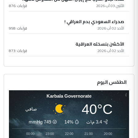
الأثنين 03 آب 2026
قراءات :
876
صحراء السعودي بدم العراقي !
الأحد 02 آب 2026
قراءات :
958
الأكشن بنسخته العراقية
الأحد 02 آب 2026
قراءات :
873
الطقس اليوم
Karbala Governorate
40°C
صافي
3.4 م\ث
14%
749
mmHg
01:00
00:00
23:00
22:00
21:00
20:00