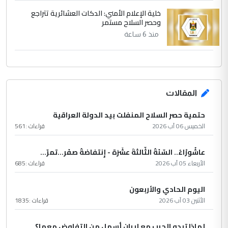
خلية الإعلام الأمني: الدكات العشائرية تتراجع
وحصر السلاح مستمر
منذ 6 ساعة
المقالات
حتمية حصر السلاح المنفلت بيد الدولة العراقية
الخميس 06 آب 2026
قراءات :
561
عاشُورْاءُ.. السّنَةُ الثّالثةَ عشَرَة - إِنتفاضةُ صفَر…تمرّ...
الأربعاء 05 آب 2026
قراءات :
685
اليوم الحادي والأربعون
الأثنين 03 آب 2026
قراءات :
1835
لماذا تبدو الحرب مع إيران أسهل من التفاوض معها؟