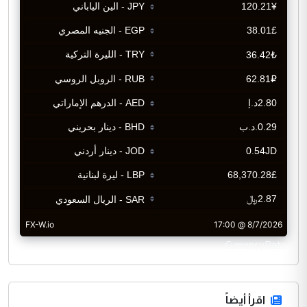
CurrencyRate
اقرأ أيضاً