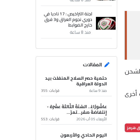
لجنة التراخيص : 17 ناديا في
دوري نجوم العراق و3 فرق
خارج الضوابط
منذ 8 ساعة
المقالات
الشحن
حتمية حصر السلاح المنفلت بيد
الدولة العراقية
منذ 9 ساعة
قراءات :
355
 أخرى
عاشُورْاءُ.. السّنَةُ الثّالثةَ عشَرَة -
إِنتفاضةُ صفَر…تمرّ...
الأربعاء 05 آب 2026
قراءات :
553
ق هرمز
اليوم الحادي والأربعون