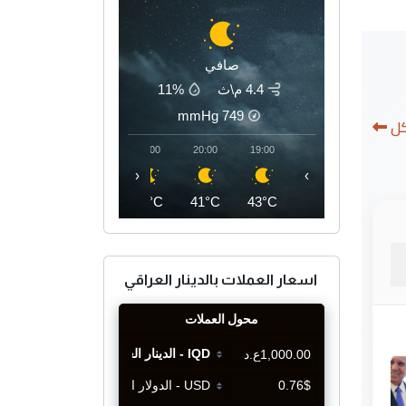
صافي
4.4 م\ث
11%
mmHg
749
كل
23:00
22:00
21:00
20:00
19:00
‹
›
37°C
39°C
40°C
41°C
43°C
اسعار العملات بالدينار العراقي