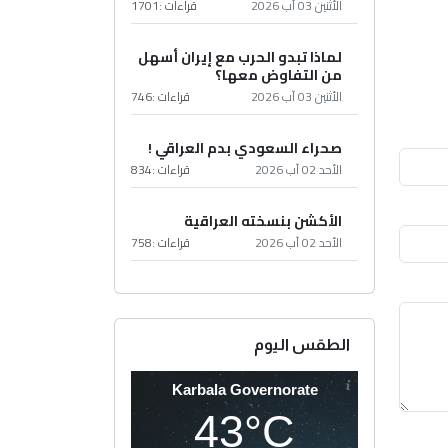
الأثنين 03 آب 2026
قراءات :
1701
لماذا تبدو الحرب مع إيران أسهل
من التفاوض معها؟
الأثنين 03 آب 2026
قراءات :
746
صحراء السعودي بدم العراقي !
الأحد 02 آب 2026
قراءات :
834
الأكشن بنسخته العراقية
الأحد 02 آب 2026
قراءات :
758
الطقس اليوم
Karbala Governorate
43°C