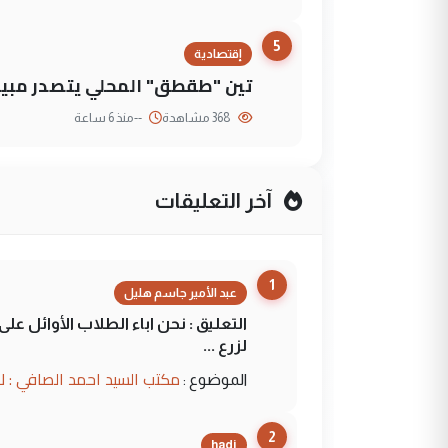
5
إقتصادية
تين "طقطق" المحلي يتصدر مبيع
368 مشاهدة
--
منذ 6 ساعة
آخر التعليقات
1
عبد الأمير جاسم هليل
التعليق : نحن اباء الطلاب الأوائل ع
لزرع ...
مكتب السيد احمد الصافي : ل
الموضوع :
2
hadi