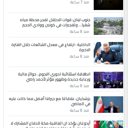
العام في بغداد
منذ 7 ساعة
جنوب لبنان: قوات الاحتلال تفجر محطة مياه
4
سردار
شقرا… وتفجيرات في كونين ووادي الحجير
التعليق : واحد من عصابة علي ماما يسقط
منذ 8 ساعة
جنسية الرافد الثالث للعراق ومن اصول عريقة
ابا فرات ...
الداخلية : ارتفاع في معدل الشائعات خلال الفترة
الاخيرة
الجواهري يرد على صدام حسين سل
الموضوع :
مضجعيك يابن الزنا (نص كامل)
منذ 8 ساعة
انطلاقة استثنائية لدوري النجوم.. جوائز مالية
5
سردار
ورعاية جديدة وظهور مؤثر لأحمد راضي
التعليق : واحد من عصابة علي ماما يسقط
منذ 8 ساعة
جنسية الرافد الثالث للعراق ومن اصول عريقة
ابا فرات ...
بزشكيان: علاقاتنا مع جيراننا أفضل مما كانت عليه
في الماضي
الجواهري يرد على صدام حسين سل
الموضوع :
مضجعيك يابن الزنا (نص كامل)
منذ 8 ساعة
أردوغان يؤكد ان اتفاقية مكة للدفاع المشترك لا