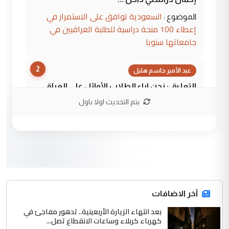
السعودية توافق على الاستمرار في
الموضوع :
إعطاء 100 منحة دراسية للطلبة العراقيين في
جامعاتها سنويا
2
عبد الأمير جاسم هليل
التعليق : نحن اباء الطلاب الأوائل على العراق
نتشرف بلقاء السيد احمد الصافي في العتبات
يتم التحديث اولا باول
الحسنية لزرع ...
مكتب السيد احمد الصافي : لا يوجود
الموضوع :
لدينا اي حساب على الفيس بوك وتويتر
3
hadi
التعليق : قرار مستعجل جدا ولامصلحة فيه
آخر الاضافات
للوزاره ولا للمواطن القرار الصائب يكون بعد
الاستماع للمدير ومغرفة ...
بعد انتهاء الزيارة الأربعينية.. تدهور مفاجئ في
كهرباء كربلاء وساعات الانقطاع تصل...
وزير الصحة يعفي مدير مستشفى الكرخ
الموضوع :