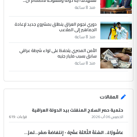
تستهدف أية دولة ومفتوحة لانضمام ال...
منذ 8 ساعة
دوري نجوم العراق ينطلق بمشروع جديد لإعادة
الجماهير إلى الملاعب
منذ 8 ساعة
الأمن المصري يتحفظ على لواء شرطة عراقي
سابق بسبب مليار جنيه
منذ 8 ساعة
المقالات
حتمية حصر السلاح المنفلت بيد الدولة العراقية
الخميس 06 آب 2026
قراءات :
619
عاشُورْاءُ.. السّنَةُ الثّالثةَ عشَرَة - إِنتفاضةُ صفَر…تمرّ...