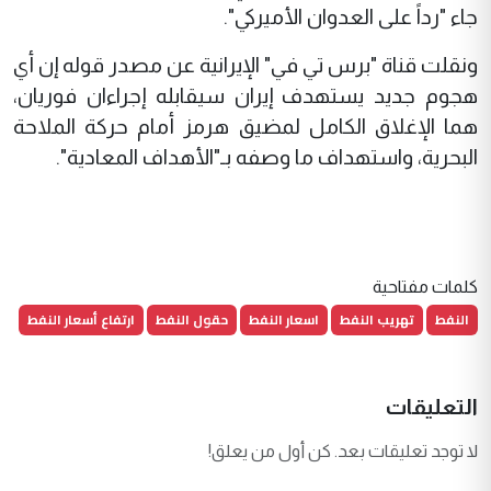
جاء "رداً على العدوان الأميركي".
ونقلت قناة "برس تي في" الإيرانية عن مصدر قوله إن أي
هجوم جديد يستهدف إيران سيقابله إجراءان فوريان،
هما الإغلاق الكامل لمضيق هرمز أمام حركة الملاحة
البحرية، واستهداف ما وصفه بـ"الأهداف المعادية".
كلمات مفتاحية
النفط
تهريب النفط
اسعار النفط
حقول النفط
ارتفاع أسعار النفط
التعليقات
لا توجد تعليقات بعد. كن أول من يعلق!