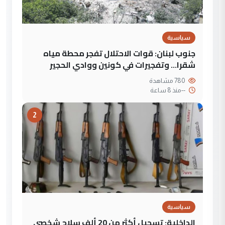
سياسية
جنوب لبنان: قوات الاحتلال تفجر محطة مياه
شقرا… وتفجيرات في كونين ووادي الحجير
780 مشاهدة
--
منذ 8 ساعة
2
سياسية
الداخلية: تسجيل أكثر من 20 ألف سلاح شخصي