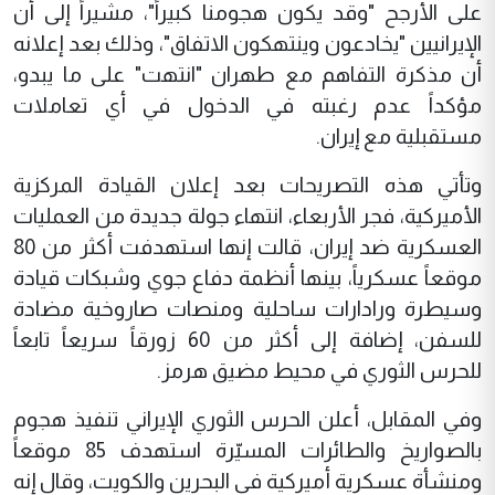
على الأرجح "وقد يكون هجومنا كبيراً"، مشيراً إلى أن
الإيرانيين "يخادعون وينتهكون الاتفاق"، وذلك بعد إعلانه
أن مذكرة التفاهم مع طهران "انتهت" على ما يبدو،
مؤكداً عدم رغبته في الدخول في أي تعاملات
مستقبلية مع إيران.
وتأتي هذه التصريحات بعد إعلان القيادة المركزية
الأميركية، فجر الأربعاء، انتهاء جولة جديدة من العمليات
العسكرية ضد إيران، قالت إنها استهدفت أكثر من 80
موقعاً عسكرياً، بينها أنظمة دفاع جوي وشبكات قيادة
وسيطرة ورادارات ساحلية ومنصات صاروخية مضادة
للسفن، إضافة إلى أكثر من 60 زورقاً سريعاً تابعاً
للحرس الثوري في محيط مضيق هرمز.
وفي المقابل، أعلن الحرس الثوري الإيراني تنفيذ هجوم
بالصواريخ والطائرات المسيّرة استهدف 85 موقعاً
ومنشأة عسكرية أميركية في البحرين والكويت، وقال إنه