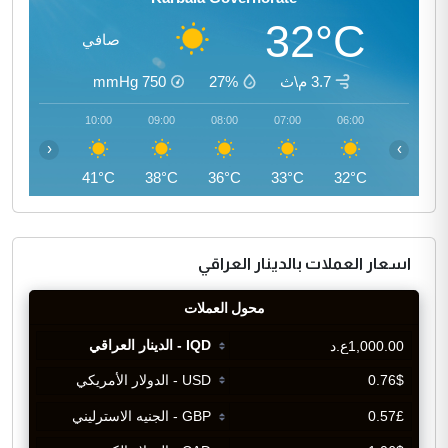
32°C
صافي
3.7 م\ث
27%
750
mmHg
11:00
10:00
09:00
08:00
07:00
06:00
‹
›
43°C
41°C
38°C
36°C
33°C
32°C
اسعار العملات بالدينار العراقي