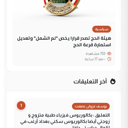
سياسية
هيئة الحج تصدر قرارا يخص "لم الشمل" وتعديل
استمارة قرعة الحج
703 مشاهدة
--
منذ 17 ساعة
آخر التعليقات
1
يوسف غزوان عصمت
التعليق : بكالوريوس فيزياء طبية متزوج و
زوجتي أيضا بكالوريوس سكني بغداد أرغب في
إكمال دراستي داخل ...