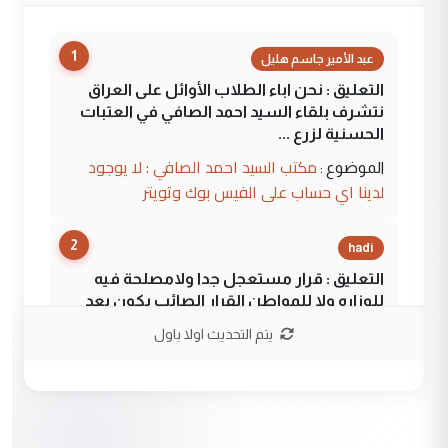
1
عبد الأمير جاسم هليل
التعليق : نحن اباء الطلاب الأوائل على العراق
نتشرف بلقاء السيد احمد الصافي في العتبات
الحسنية لزرع ...
مكتب السيد احمد الصافي : لا يوجود
الموضوع :
لدينا اي حساب على الفيس بوك وتويتر
2
hadi
التعليق : قرار مستعجل جدا ولامصلحة فيه
للوزاره ولا للمواطن القرار الصائب يكون بعد
الاستماع للمدير ومغرفة ...
يتم التحديث اولا باول
وزير الصحة يعفي مدير مستشفى الكرخ
الموضوع :
العام في بغداد
3
سردار