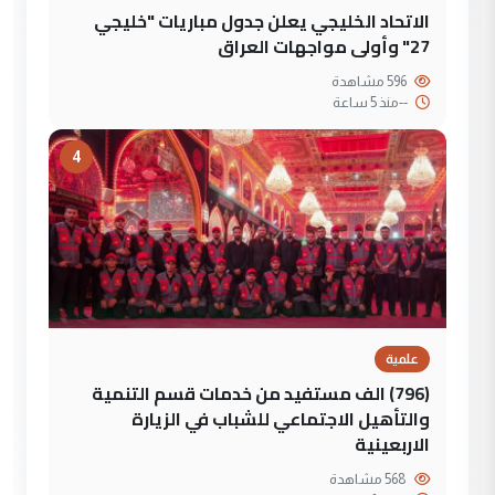
الاتحاد الخليجي يعلن جدول مباريات "خليجي
27" وأولى مواجهات العراق
596 مشاهدة
--
منذ 5 ساعة
4
علمية
(796) الف مستفيد من خدمات قسم التنمية
والتأهيل الاجتماعي للشباب في الزيارة
الاربعينية
568 مشاهدة