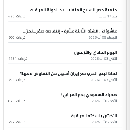
حتمية حصر السلاح المنفلت بيد الدولة العراقية
منذ 17 ساعة
قراءات :
423
عاشُورْاءُ.. السّنَةُ الثّالثةَ عشَرَة - إِنتفاضةُ صفَر…تمرّ...
الأربعاء 05 آب 2026
قراءات :
600
اليوم الحادي والأربعون
الأثنين 03 آب 2026
قراءات :
1751
لماذا تبدو الحرب مع إيران أسهل من التفاوض معها؟
الأثنين 03 آب 2026
قراءات :
791
صحراء السعودي بدم العراقي !
الأحد 02 آب 2026
قراءات :
875
الأكشن بنسخته العراقية
الأحد 02 آب 2026
قراءات :
797