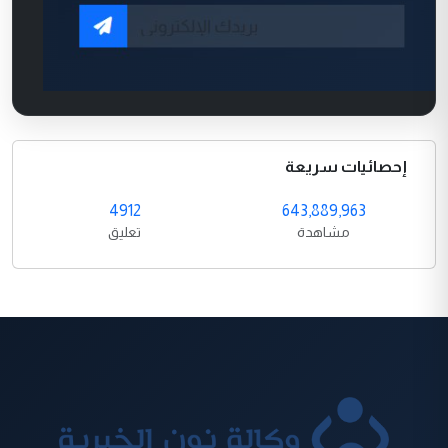
إحصائيات سريعة
4912
643,889,963
مشاهدة
تعليق