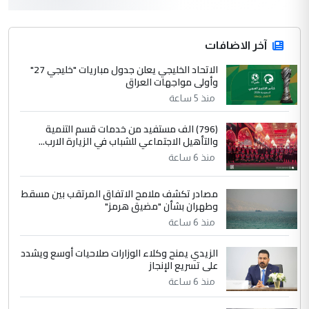
التعليق : واحد من عصابة علي ماما يسقط
جنسية الرافد الثالث للعراق ومن اصول عريقة
ابا فرات ...
آخر الاضافات
الجواهري يرد على صدام حسين سل
الاتحاد الخليجي يعلن جدول مباريات "خليجي 27"
الموضوع :
وأولى مواجهات العراق
مضجعيك يابن الزنا (نص كامل)
منذ 5 ساعة
4
سردار
(796) الف مستفيد من خدمات قسم التنمية
والتأهيل الاجتماعي للشباب في الزيارة الارب...
التعليق : واحد من عصابة علي ماما يسقط
منذ 6 ساعة
جنسية الرافد الثالث للعراق ومن اصول عريقة
ابا فرات ...
مصادر تكشف ملامح الاتفاق المرتقب بين مسقط
الجواهري يرد على صدام حسين سل
الموضوع :
وطهران بشأن "مضيق هرمز"
مضجعيك يابن الزنا (نص كامل)
منذ 6 ساعة
الزيدي يمنح وكلاء الوزارات صلاحيات أوسع ويشدد
5
حيدر عاشور
على تسريع الإنجاز
التعليق : تحياتي لك استاذ حامدتركان. كلام
منذ 6 ساعة
دقيق ومسؤول؛ فالاستثمار الحقيقي للإنسان
وثروات البلد يعتمد على الكفاءة ...