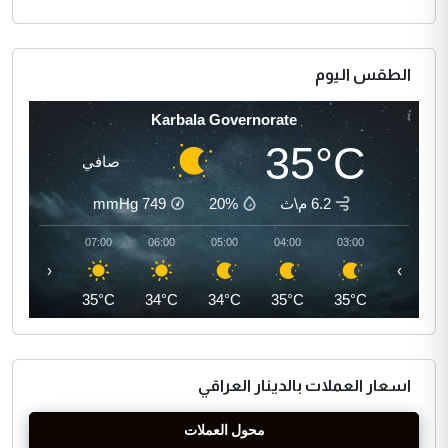
الطقس اليوم
Karbala Governorate
35°C
صافي
6.2 م\ث
20%
749
mmHg
08:00
07:00
06:00
05:00
04:00
03:00
‹
›
36°C
35°C
34°C
34°C
35°C
35°C
اسعار العملات بالدينار العراقي