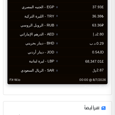
CurrencyRate
اقرأ أيضاً