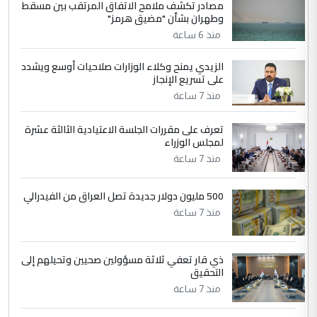
مصادر تكشف ملامح الاتفاق المرتقب بين مسقط
الجواهري يرد على صدام حسين سل
الموضوع :
وطهران بشأن "مضيق هرمز"
مضجعيك يابن الزنا (نص كامل)
منذ 6 ساعة
الزيدي يمنح وكلاء الوزارات صلاحيات أوسع ويشدد
5
حيدر عاشور
على تسريع الإنجاز
التعليق : تحياتي لك استاذ حامدتركان. كلام
منذ 7 ساعة
دقيق ومسؤول؛ فالاستثمار الحقيقي للإنسان
وثروات البلد يعتمد على الكفاءة ...
تعرف على مقررات الجلسة الاعتيادية الثالثة عشرة
بين الإهمال واغتصاب الأرض.. بلاد
لمجلس الوزراء
الموضوع :
الرافدين تعاني الجفاف والتصحر!!
منذ 7 ساعة
500 مليون دولار جديدة تصل العراق من الفيدرالي
منذ 7 ساعة
ذي قار تعفي ثلاثة مسؤولين صحيين وتحيلهم إلى
التحقيق
منذ 7 ساعة