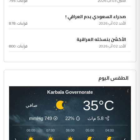
الأثنين 03 آب 2026
قراءات :
795
صحراء السعودي بدم العراقي !
الأحد 02 آب 2026
قراءات :
878
الأكشن بنسخته العراقية
الأحد 02 آب 2026
قراءات :
800
الطقس اليوم
Karbala Governorate
35°C
صافي
5.8 م\ث
22%
749
mmHg
09:00
08:00
07:00
06:00
05:00
04:00
‹
›