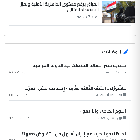
العراق يرفع مستوى الجاهزية الأمنية ويعزز
الاستعداد القتالي
منذ 7 ساعة
المقالات
حتمية حصر السلاح المنفلت بيد الدولة العراقية
منذ 17 ساعة
قراءات :
426
عاشُورْاءُ.. السّنَةُ الثّالثةَ عشَرَة - إِنتفاضةُ صفَر…تمرّ...
الأربعاء 05 آب 2026
قراءات :
603
اليوم الحادي والأربعون
الأثنين 03 آب 2026
قراءات :
1755
لماذا تبدو الحرب مع إيران أسهل من التفاوض معها؟