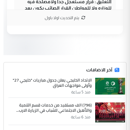
التعليق : قرار مستعجل جدا ولامصلحة فيه
للوزاره ولا للمواطن القرار الصائب يكون بعد
الاستماع للمدير ومغرفة ...
يتم التحديث اولا باول
وزير الصحة يعفي مدير مستشفى الكرخ
الموضوع :
العام في بغداد
3
سردار
التعليق : واحد من عصابة علي ماما يسقط
جنسية الرافد الثالث للعراق ومن اصول عريقة
ابا فرات ...
آخر الاضافات
الجواهري يرد على صدام حسين سل
الاتحاد الخليجي يعلن جدول مباريات "خليجي 27"
الموضوع :
وأولى مواجهات العراق
مضجعيك يابن الزنا (نص كامل)
منذ 5 ساعة
4
سردار
(796) الف مستفيد من خدمات قسم التنمية
والتأهيل الاجتماعي للشباب في الزيارة الارب...
التعليق : واحد من عصابة علي ماما يسقط
منذ 6 ساعة
جنسية الرافد الثالث للعراق ومن اصول عريقة
ابا فرات ...