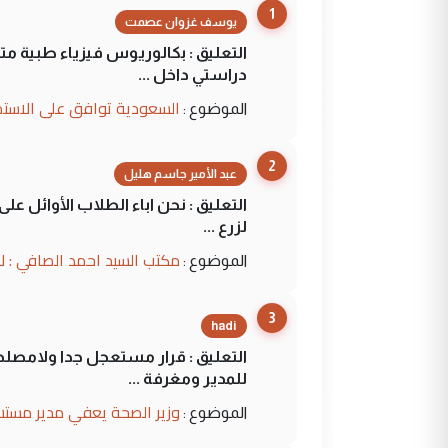
1
يوسف غزوان عصمت
التعليق : بكالوريوس فيزياء طبية م
دراستي داخل ...
السعودية توافق على الاستمرار في إعطاء 100 منحة دراسية للطل
الموضوع :
2
عبد الأمير جاسم هليل
التعليق : نحن اباء الطلاب الأوائل ع
لزرع ...
مكتب السيد احمد الصافي : ل
الموضوع :
3
hadi
التعليق : قرار مستعجل جدا ولامصلحة
للمدير ومغرفة ...
وزير الصحة يعفي مدير مستش
الموضوع :