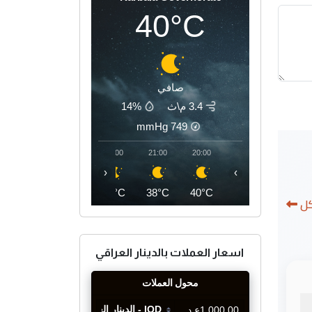
40°C
صافي
3.4 م\ث
14%
mmHg
749
00:00
23:00
22:00
21:00
20:00
‹
›
36°C
37°C
37°C
38°C
40°C
كل
اسعار العملات بالدينار العراقي