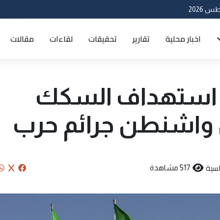
اخبار محلية
تقارير
تحقيقات
لقاءات
مقالات
ية: استهداف السكك
 واشنطن جرائم حرب
سية
517 مشاهدة