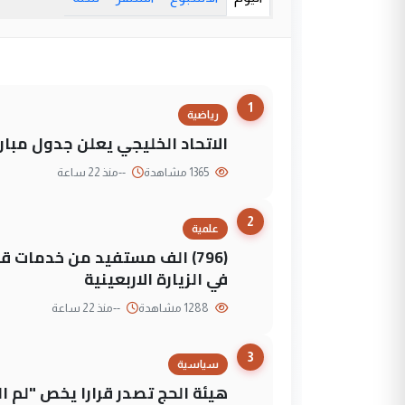
1
رياضية
الاتحاد الخليجي يعلن جدول مباريات "خليجي 27" وأ
1365 مشاهدة
--
منذ 22 ساعة
2
علمية
(796) الف مستفيد من خدمات 
في الزيارة الاربعينية
1288 مشاهدة
--
منذ 22 ساعة
3
سياسية
هيئة الحج تصدر قرارا يخص "لم 