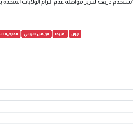
تُستخدم ذريعة لتبرير مواصلة عدم التزام الولايات المتحدة 
ايران
امريكا
البرلمان الايراني
الخارجية ال