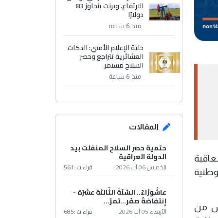
الارتفاع، وبرنت يتجاوز 83
دولارًا
منذ 6 ساعة
خلية الإعلام الأمني: الدكات
العشائرية تتراجع وحصر
السلاح مستمر
منذ 6 ساعة
المقالات
حتمية حصر السلاح المنفلت بيد
الدولة العراقية
عاقبة
الخميس 06 آب 2026
قراءات :
561
وطنية
عاشُورْاءُ.. السّنَةُ الثّالثةَ عشَرَة -
إِنتفاضةُ صفَر…تمرّ...
مس من
الأربعاء 05 آب 2026
قراءات :
685