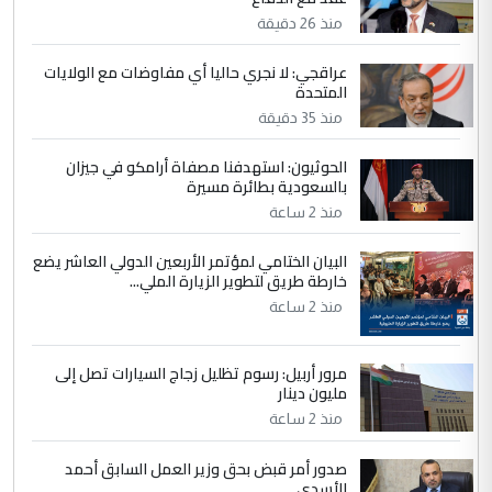
منذ 26 دقيقة
5
عبد الأمير جاسم هليل
التعليق : نحن اباء الطلاب الأوائل على العراق
عراقجي: لا نجري حاليا أي مفاوضات مع الولايات
المتحدة
نتشرف بلقاء السيد احمد الصافي في العتبات
الحسنية لزرع ...
منذ 35 دقيقة
مكتب السيد احمد الصافي : لا يوجود
الموضوع :
الحوثيون: استهدفنا مصفاة أرامكو في جيزان
لدينا اي حساب على الفيس بوك وتويتر
بالسعودية بطائرة مسيرة
منذ 2 ساعة
البيان الختامي لمؤتمر الأربعين الدولي العاشر يضع
خارطة طريق لتطوير الزيارة الملي...
منذ 2 ساعة
مرور أربيل: رسوم تظليل زجاج السيارات تصل إلى
مليون دينار
منذ 2 ساعة
صدور أمر قبض بحق وزير العمل السابق أحمد
الأسدي