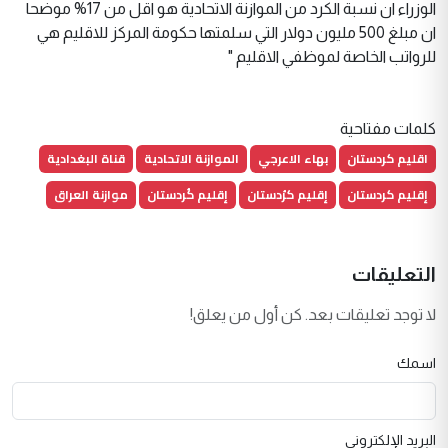
الوزراء ان نسبة الكرد من الموازنة الاتحادية هو اقل من 17% موضحا
ان مبلغ 500 مليون دولار التي سلمتها حكومة المركز للاقليم هي
للرواتب الخاصة لموظفي الاقليم "
كلمات مفتاحية
اقليم كردستان
بهاء الاعرجي
الموازنة الاتحادية
قناة البغدادية
إقليم كردستان
إقليم كرُدستان
إقليم كُردستان
موازنة العراق
التعليقات
لا توجد تعليقات بعد. كن أول من يعلق!
اسمك
البريد الإلكتروني