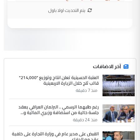
يتم التحديث اولا باول
3
hadi
التعليق : تحيه اخويه حسينيه اي انسان مهما
كان محدود المعرفه بتفاصيل احداث المنطقه
يقول بما لايقبل ...
أردوغان يؤكد ان اتفاقية مكة للدفاع
الموضوع :
المشترك لا تستهدف أية دولة ومفتوحة لانضمام
الدول الشقيقة
آخر الاضافات
العتبة الحسينية تعلن انتاج وتوزيع "214,000"
4
قالب ثلج خلال الزيارة الاربعينية
يوسف غزوان عصمت
منذ 7 دقيقة
التعليق : بكالوريوس فيزياء طبية متزوج و
زوجتي أيضا بكالوريوس سكني بغداد أرغب في
إكمال دراستي داخل ...
رغم طلبهما الرسمي .. البرلمان العراقي يعقد
جلسة خالية من استضافة وزيري المالية و...
السعودية توافق على الاستمرار في
الموضوع :
منذ 24 دقيقة
إعطاء 100 منحة دراسية للطلبة العراقيين في
جامعاتها سنويا
القبض على مدير عام في وزارة التجارة على خلفية
عقد مع الدفاع