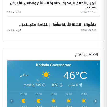
انهيار الأخلاق الرقمية.. ظاهرة الشتائم والطعن بالأعراض
بسبب...
منذ 21 ساعة
قراءات :
431
عاشُورْاءُ.. السّنَةُ الثّالثةَ عشَرَة - إِنتفاضةُ صفَر…تمرّ...
منذ 24 ساعة
قراءات :
341
الطقس اليوم
Karbala Governorate
46°C
صافي
4 م\ث
10%
749
mmHg
21:00
20:00
19:00
18:00
17:00
16:00
‹
›