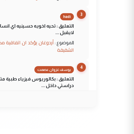
3
hadi
التعليق : تحيه اخويه حسينيه اي ان
لايقبل ...
أردوغان يؤكد ان اتفاقية مك
الموضوع :
الشقيقة
4
يوسف غزوان عصمت
التعليق : بكالوريوس فيزياء طبية م
دراستي داخل ...
السعودية توافق على الاستمرار في إعطاء 100 منحة دراسية للطل
الموضوع :
5
عبد الأمير جاسم هليل
التعليق : نحن اباء الطلاب الأوائل ع
لزرع ...