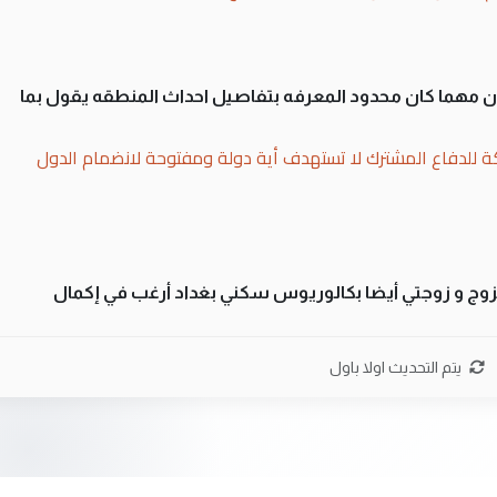
سان مهما كان محدود المعرفه بتفاصيل احداث المنطقه يقول بما
ة للدفاع المشترك لا تستهدف أية دولة ومفتوحة لانضمام الدول
تزوج و زوجتي أيضا بكالوريوس سكني بغداد أرغب في إكمال
بة العراقيين في جامعاتها سنويا
يتم التحديث اولا باول
لى العراق نتشرف بلقاء السيد احمد الصافي في العتبات الحسنية