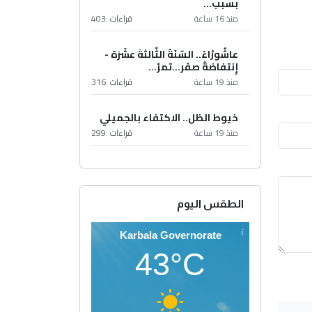
بسبب...
منذ 16 ساعة
قراءات :
403
عاشُورْاءُ.. السّنَةُ الثّالثةَ عشَرَة -
إِنتفاضةُ صفَر…تمرّ...
منذ 19 ساعة
قراءات :
316
خيوط الظل.. الاكتفاء بالجميلي
منذ 19 ساعة
قراءات :
299
الطقس اليوم
Karbala Governorate
43°C