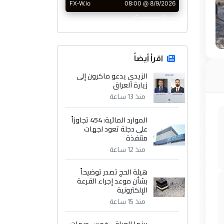
CurrencyRate
اقرأ أيضاً
الزيدي يدعو ماكرون إلى
زيارة العراق
منذ 13 ساعة
الموارد المائية: 454 تجاوزاً
على دجلة تعود لجهات
متنفذة
منذ 12 ساعة
هيئة الحج تصدر توضيحاً
بشأن موعد إجراء القرعة
الإلكترونية
منذ 15 ساعة
بينها العراق.. خمس جبهات