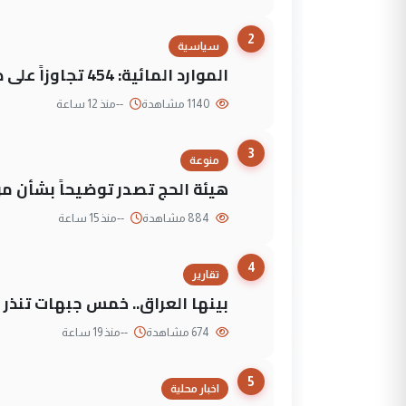
2
سياسية
الموارد المائية: 454 تجاوزاً على دجلة تعود لجهات متنفذة
1140 مشاهدة
--
منذ 12 ساعة
3
منوعة
هيئة الحج تصدر توضيحاً بشأن موع
884 مشاهدة
--
منذ 15 ساعة
4
تقارير
بينها العراق.. خمس جبهات تنذر با
674 مشاهدة
--
منذ 19 ساعة
5
اخبار محلية