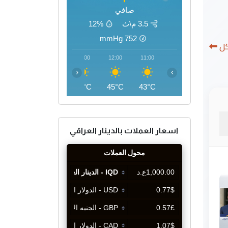
صافي
3.5 م\ث
12%
mmHg
752
كل
15:00
14:00
13:00
12:00
11:00
‹
›
46°C
46°C
45°C
45°C
43°C
اسعار العملات بالدينار العراقي