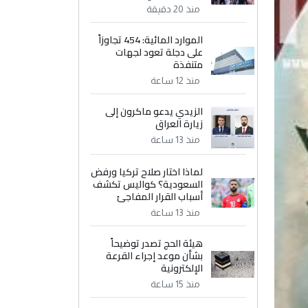
منذ 20 دقيقة
الموارد المائية: 454 تجاوزاً
على دجلة تعود لجهات
متنفذة
منذ 12 ساعة
الزيدي يدعو ماكرون إلى
زيارة العراق
منذ 13 ساعة
لماذا اختار صلاح تركيا ورفض
السعودية؟ كواليس تكشف
أسباب القرار المفاجئ
منذ 13 ساعة
هيئة الحج تصدر توضيحاً
بشأن موعد إجراء القرعة
الإلكترونية
منذ 15 ساعة