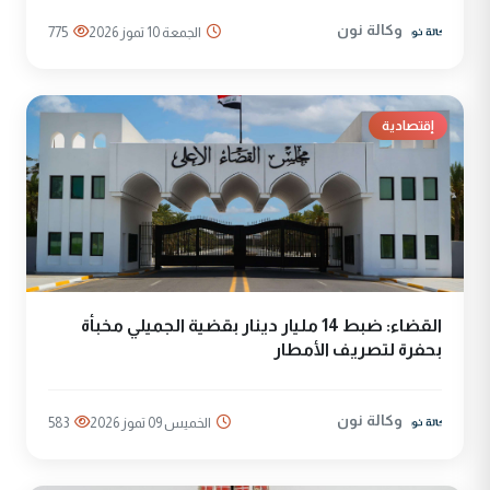
وكالة نون
الجمعة 10 تموز 2026
775
إقتصادية
القضاء: ضبط 14 مليار دينار بقضية الجميلي مخبأة
بحفرة لتصريف الأمطار
وكالة نون
الخميس 09 تموز 2026
583