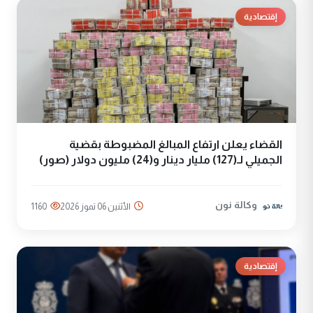
إقتصادية
القضاء يعلن ارتفاع المبالغ المضبوطة بقضية
الجميلي لـ(127) مليار دينار و(24) مليون دولار (صور)
وكالة نون
الأثنين 06 تموز 2026
1160
إقتصادية