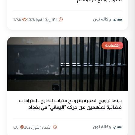
وكالة نون
الأثنين 20 تموز 2026
1786
إقتصادية
بينها ترويج الهجرة وتزويج فتيات للخارج.. اعترافات
قضائية لمتهمين من حركة "اليماني" في بغداد
وكالة نون
الأحد 19 تموز 2026
635