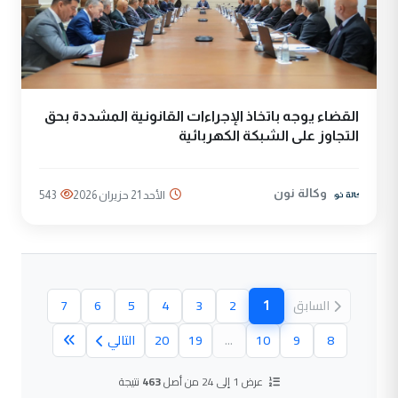
القضاء يوجه باتخاذ الإجراءات القانونية المشددة بحق
التجاوز على الشبكة الكهربائية
وكالة نون
الأحد 21 حزيران 2026
543
1
السابق
2
3
4
5
6
7
(الصفحة الحالية)
8
9
10
...
19
20
التالي
عرض 1 إلى 24 من أصل
463
نتيجة