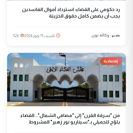
رد حكومي على القضاء: استرداد أموال الفاسدين
يجب أن يضمن كامل حقوق الخزينة
وكالة نون
السبت 11 تموز 2026
526
إقتصادية
من "سرقة القرن" إلى "مصافي الشمال".. القضاء
يلوّح للجميلي بـ"سيناريو نور زهير" المشروط