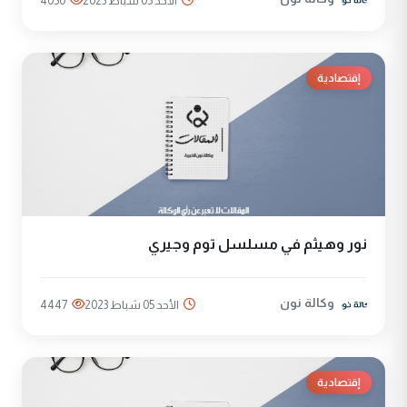
الأحد 05 شباط 2023
4050
إقتصادية
نور وهيثم في مسلسل توم وجيري
وكالة نون
الأحد 05 شباط 2023
4447
إقتصادية