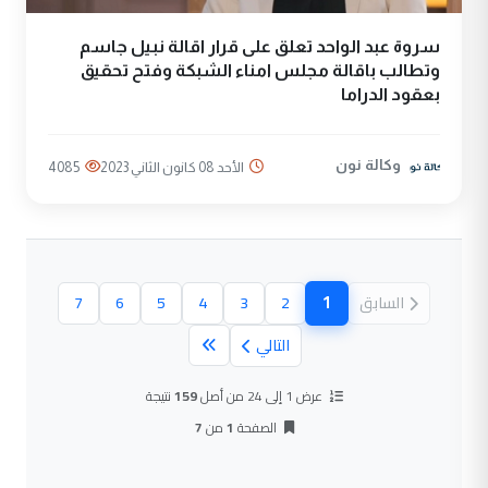
سروة عبد الواحد تعلق على قرار اقالة نبيل جاسم
وتطالب باقالة مجلس امناء الشبكة وفتح تحقيق
بعقود الدراما
وكالة نون
الأحد 08 كانون الثاني 2023
4085
1
السابق
2
3
4
5
6
7
(الصفحة الحالية)
التالي
عرض 1 إلى 24 من أصل
159
نتيجة
الصفحة
1
من
7