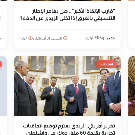
"قارب الإنقاذ الأخير".. هل يغامر الإطار
ض
التنسيقي بالغرق إذا تخلى الزيدي عن الدفة؟
ا
وكالة نون
السبت 01 آب 2026
1667
إقتصادية
تقرير أمريكي: الزيدي يعتزم توقيع اتفاقيات
تجارية بقيمة 60 مليار دولار في واشنطن
ح