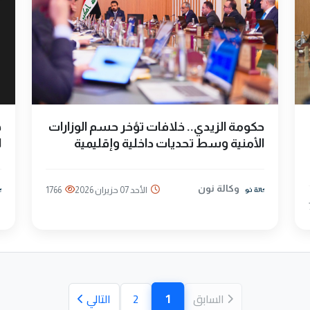
حكومة الزيدي.. خلافات تؤخر حسم الوزارات
ه
الأمنية وسط تحديات داخلية وإقليمية
ا
وكالة نون
الأحد 07 حزيران 2026
1766
1
السابق
2
التالي
(الصفحة الحالية)