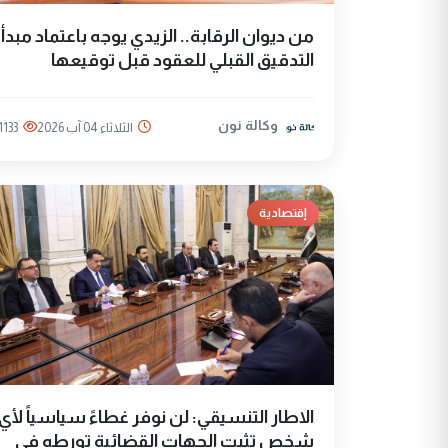
من ديوان الرقابة.. الزيدي يوجه باعتماد مبدأ
التدقيق القبلي للعقود قبل توقيعها
وكالة نون
الثلاثاء 04 آب 2026
1133
إقتصادية
الاطار التنسيقي: لن نوفر غطاءً سياسياً لأي
شخص تثبت الجهات القضائية تورطه في