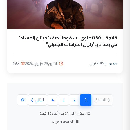
قائمة الـ50 تتهاوى.. سقوط نصف "حيتان الفساد"
في بغداد بـ "زلزال اعترافات الجميلي"
وكالة نون
الأثنين 29 حزيران 2026
1555
1
السابق
2
3
4
التالي
(الصفحة الحالية)
عرض 1 إلى 24 من أصل
90
نتيجة
الصفحة
1
من
4