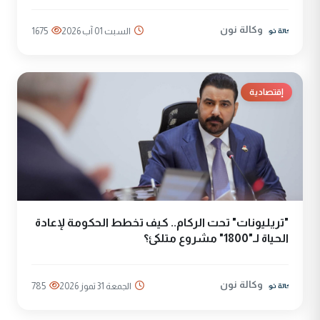
وكالة نون
السبت 01 آب 2026
1675
إقتصادية
"تريليونات" تحت الركام.. كيف تخطط الحكومة لإعادة
الحياة لـ"1800" مشروع متلكئ؟
وكالة نون
الجمعة 31 تموز 2026
785