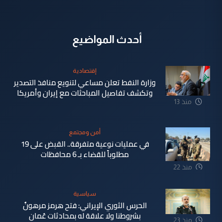
أحدث المواضيع
إقتصادية
وزارة النفط تعلن مساعي لتنويع منافذ التصدير
وتكشف تفاصيل المباحثات مع إيران وأمريكا
منذ 13
دقيقة
أمن ومجتمع
في عمليات نوعية متفرقة.. القبض على 19
مطلوباً للقضاء بـ 6 محافظات
منذ 22
دقيقة
سياسية
الحرس الثوري الإيراني: فتح هرمز مرهونٌ
بشروطنا ولا علاقة له بمحادثات عُمان
منذ 23