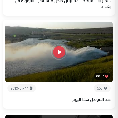
شجار بين افراد من عشيرتين داخل مستشفى اليرموك في
بغداد
00:54
2019-04-14
653
سد الموصل هذا اليوم