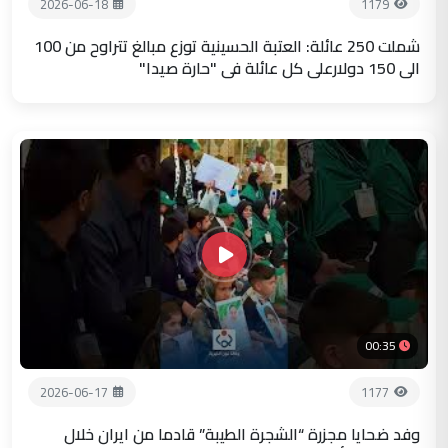
2026-06-18
1179
شملت 250 عائلة: العتبة الحسينية توزع مبالغ تتراوح من 100
الى 150 دولارعلى كل عائلة في "حارة صيدا"
00:35
2026-06-17
1177
وفد ضحايا مجزرة “الشجرة الطيبة” قادما من ايران خلال