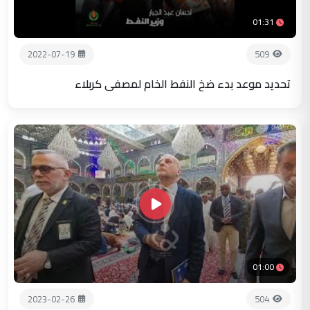
01:31
2022-07-19
509
تحديد موعد بدء ضخ النفط الخام لمصفى كربلاء
01:00
2023-02-26
504