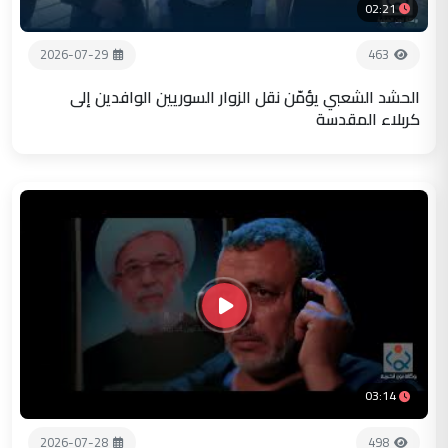
02:21
2026-07-29
463
الحشد الشعبي يؤمّن نقل الزوار السوريين الوافدين إلى
كربلاء المقدسة
03:14
2026-07-28
498