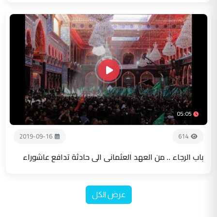
05:05
2019-09-16
614
باب الرجاء .. من العهد العثماني الى حادثة تدافع عاشوراء
عرض الكل