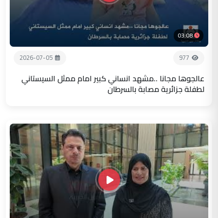
03:08
2026-07-05
977
عالجوها مجانا ..مشهد انساني كبير امام ممثل السيستاني
لطفلة جزائرية مصابة بالسرطان