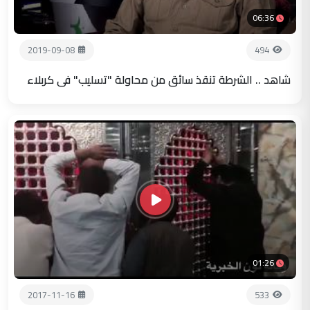
06:36
2019-09-08
494
شاهد .. الشرطة تنقذ سائق من محاولة "تسليب" في كربلاء
01:26
2017-11-16
533