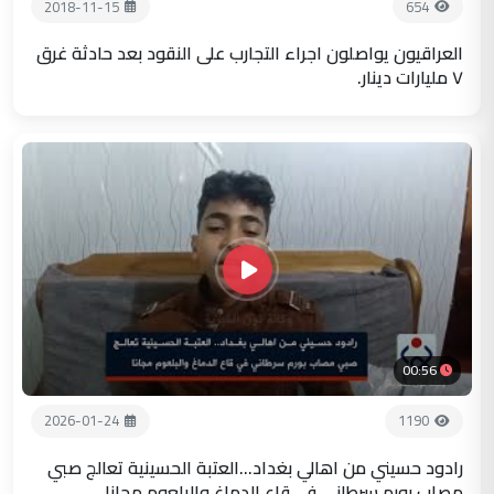
2018-11-15
654
العراقيون يواصلون اجراء التجارب على النقود بعد حادثة غرق
٧ مليارات دينار.
00:56
2026-01-24
1190
رادود حسيني من اهالي بغداد...العتبة الحسينية تعالج صبي
مصاب بورم سرطاني في قاع الدماغ والبلعوم مجانا