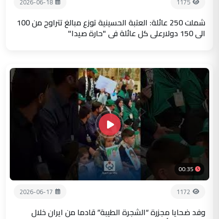
2026-06-18
1175
شملت 250 عائلة: العتبة الحسينية توزع مبالغ تتراوح من 100
الى 150 دولارعلى كل عائلة في "حارة صيدا"
00:35
2026-06-17
1172
وفد ضحايا مجزرة “الشجرة الطيبة” قادما من ايران خلال