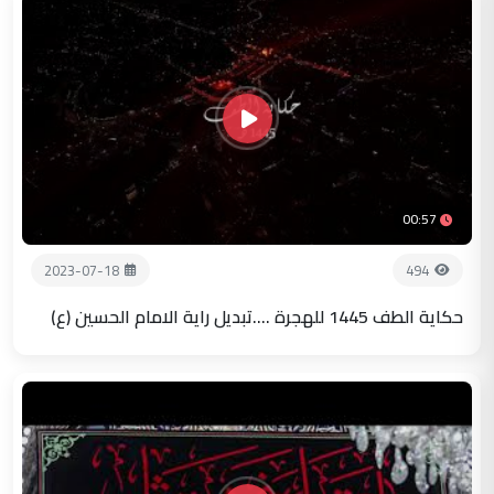
00:57
2023-07-18
494
حكاية الطف 1445 للهجرة ....تبديل راية الامام الحسين (ع)