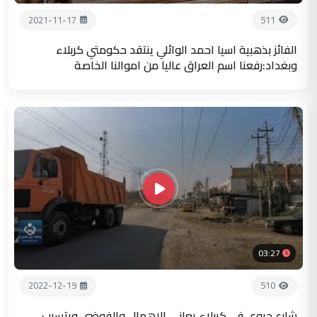
2021-11-17
511
الفائز بذهبية اسيا احمد الوائلي ينتقد حكومتي كربلاء
وبغداد:رفعنا اسم العراق عاليا من اموالنا الخاصة
03:27
2022-12-19
510
شارع حيوي في كربلاء يعاني الإهمال والفوضى ويتسبب