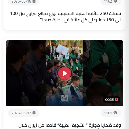
2026-06-18
1162
شملت 250 عائلة: العتبة الحسينية توزع مبالغ تتراوح من 100
الى 150 دولارعلى كل عائلة في "حارة صيدا"
00:35
2026-06-17
1161
وفد ضحايا مجزرة “الشجرة الطيبة” قادما من ايران خلال