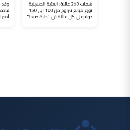
شملت 250 عائلة: العتبة الحسينية
وفد ض
توزع مبالغ تتراوح من 100 الى 150
قادما
دولارعلى كل عائلة في "حارة صيدا"
أمير 