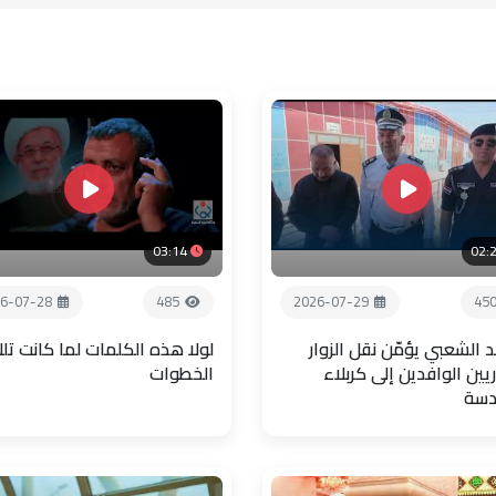
03:14
02:
6-07-28
485
2026-07-29
45
 الشعبي يؤمّن نقل الزوار
لولا هذه الكلمات لما كانت تل
يين الوافدين إلى كربلاء
الخطوات
دسة