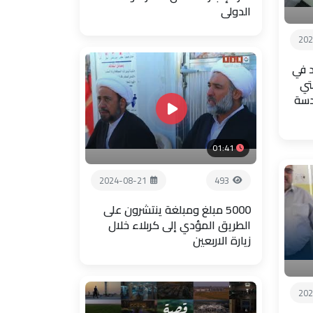
الدولي
202
 في
تي
دسة
01:41
2024-08-21
493
5000 مبلغ ومبلغة ينتشرون على
الطريق المؤدي إلى كربلاء خلال
زيارة الاربعين
202