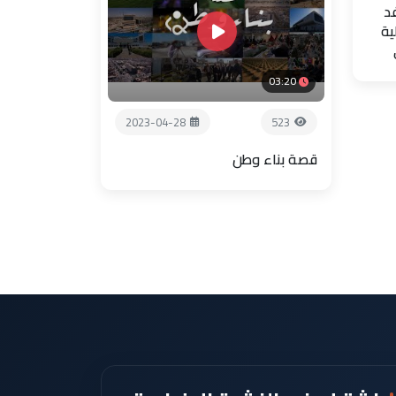
فد
ية
03:20
2023-04-28
523
قصة بناء وطن