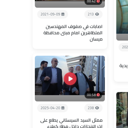
00:42
2021-09-09
213
اصابات في صفوف المهندسين
المتظاهرين امام مبنى محافظة
ميسان
202
يدية
00:58
2025-04-20
238
ممثل السيد السيستاني يطلع على
اخر الإنجازات داخل مطار كربلاء