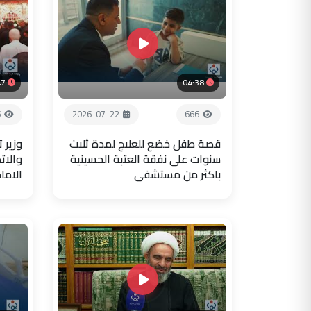
47
04:38
5
2026-07-22
666
قصة طفل خضع للعلاج لمدة ثلاث
وزير 
سنوات على نفقة العتبة الحسينية
والات
باكثر من مستشفى
الاما