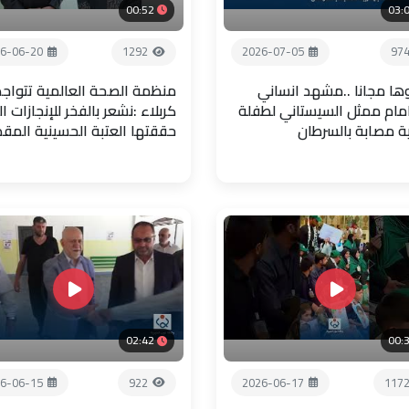
00:52
03:
6-06-20
1292
2026-07-05
97
ها مجانا ..مشهد انساني
منظمة الصحة العالمية تتواجد
امام ممثل السيستاني لطفلة
كربلاء :نشعر بالفخر للإنجازات ال
ية مصابة بالسرطان
حققتها العتبة الحسينية المق
02:42
00:
6-06-15
922
2026-06-17
117