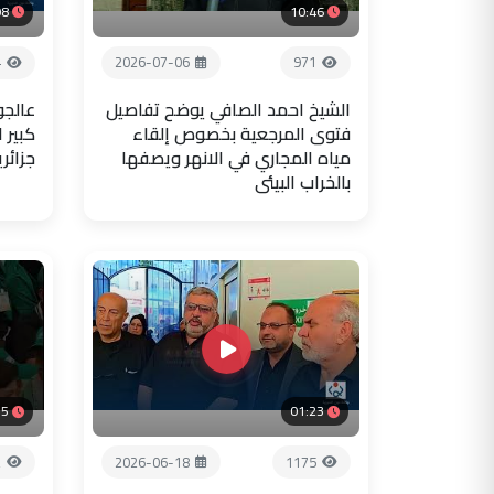
08
10:46
4
2026-07-06
971
الشيخ احمد الصافي يوضح تفاصيل
عالجو
فتوى المرجعية بخصوص إلقاء
كبير 
مياه المجاري في الانهر ويصفها
جزائر
بالخراب البيئي
35
01:23
2
2026-06-18
1175