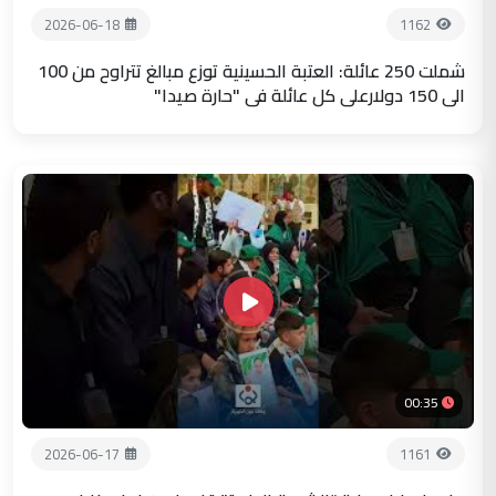
2026-06-18
1162
شملت 250 عائلة: العتبة الحسينية توزع مبالغ تتراوح من 100
الى 150 دولارعلى كل عائلة في "حارة صيدا"
00:35
2026-06-17
1161