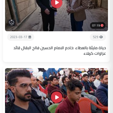
07:19
2023-03-17
529
حياة مليئة بالعطاء :خادم الامام الحسين فالح البقال قائد
عزاوات كربلاء