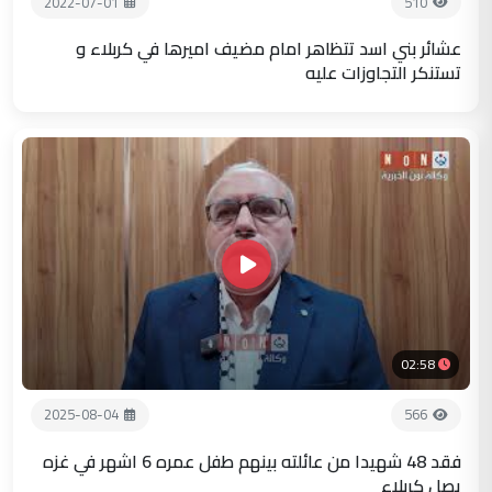
2022-07-01
510
عشائر بني اسد تتظاهر امام مضيف اميرها في كربلاء و
تستنكر التجاوزات عليه
02:58
2025-08-04
566
فقد 48 شهيدا من عائلته بينهم طفل عمره 6 اشهر في غزه
يصل كربلاء