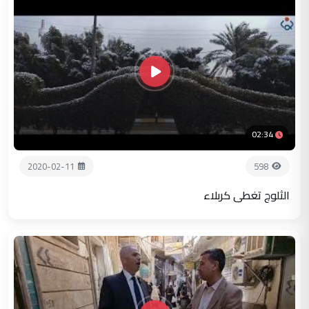
02:34
2020-02-11
598
الثلوج تغطي كربلاء