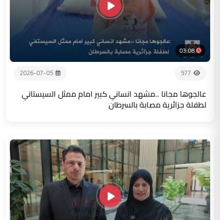
03:08
2026-07-05
977
عالجوها مجانا ..مشهد انساني كبير امام ممثل السيستاني
لطفلة جزائرية مصابة بالسرطان