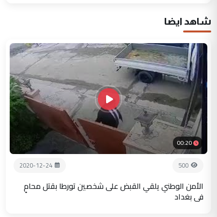
شاهد ايضا
00:20
2020-12-24
500
الأمن الوطني يلقي القبض على شخصين تورطا بقتل محامٍ
في بغداد