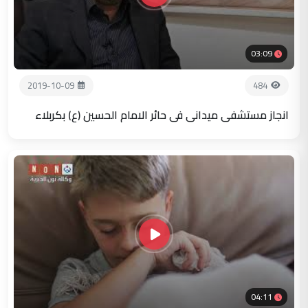
03:09
2019-10-09
484
انجاز مستشفى ميداني في حائر الامام الحسين (ع) بكربلاء
04:11