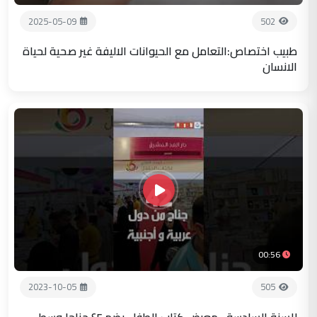
2025-05-09
502
طبيب اختصاص:التعامل مع الحيوانات الاليفة غير صحية لحياة
الانسان
00:56
2023-10-05
505
للسنة السادسة ..معرض كتاب الطفل يضم ٤٢ جناحا وسط