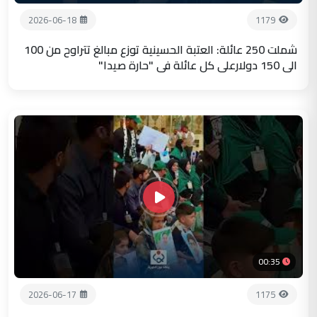
2026-06-18
1179
شملت 250 عائلة: العتبة الحسينية توزع مبالغ تتراوح من 100
الى 150 دولارعلى كل عائلة في "حارة صيدا"
00:35
2026-06-17
1175