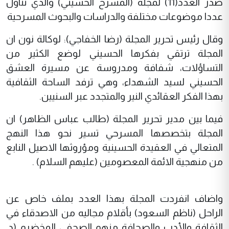
صدر العدد(11) لمجلة (المسرح الحسيني) والذي تناول
عددا موضوعات مختلفة والدراسات والبحوث المسرحية
وقال رئيس تحرير المجلة (رضا الخفاجي): لوكالة نون ان
المجلة ترتقي بفكرها الحسيني لوضع الكثير من
التساؤلات، شفافة ومدروسة عن مسيرة العشق
الحسيني لسيد الشهداء، وهي ترفد الساحة الثقافية
بهذا الفكر العقائدي النير والمتجدد عبر السنيين.
فيما بين مدير تحرير المجلة (طالب عباس الظاهر) ان
المجلة بتخصصها المسرحي تسير نحو هذا النهج
المتعالي في العقيدة الحسينية ومؤروثها الاصيل النابع
من منهجية الائمة المعصومين (عليهم السلام) .
واضاف انفردت المجلة بهذا العدد بملف خاص عن
الراحل (ناظم السعود) بأقلام مجاليه من الاصدقاء في
الثقافة والأدب والصحافة منهم الصحفي المخضرم (د.