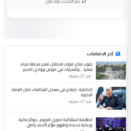
يتم التحديث اولا باول
الحسنية لزرع ...
مكتب السيد احمد الصافي : لا يوجود
الموضوع :
لدينا اي حساب على الفيس بوك وتويتر
3
hadi
التعليق : قرار مستعجل جدا ولامصلحة فيه
آخر الاضافات
للوزاره ولا للمواطن القرار الصائب يكون بعد
الاستماع للمدير ومغرفة ...
جنوب لبنان: قوات الاحتلال تفجر محطة مياه
شقرا… وتفجيرات في كونين ووادي الحجير
وزير الصحة يعفي مدير مستشفى الكرخ
الموضوع :
العام في بغداد
منذ 23 دقيقة
الداخلية : ارتفاع في معدل الشائعات خلال الفترة
4
الاخيرة
سردار
منذ 37 دقيقة
التعليق : واحد من عصابة علي ماما يسقط
جنسية الرافد الثالث للعراق ومن اصول عريقة
ابا فرات ...
انطلاقة استثنائية لدوري النجوم.. جوائز مالية
ورعاية جديدة وظهور مؤثر لأحمد راضي
الجواهري يرد على صدام حسين سل
الموضوع :