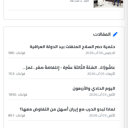
منذ 2 ساعة
المقالات
حتمية حصر السلاح المنفلت بيد الدولة العراقية
الخميس 06 آب 2026
قراءات :
580
عاشُورْاءُ.. السّنَةُ الثّالثةَ عشَرَة - إِنتفاضةُ صفَر…تمرّ...
الأربعاء 05 آب 2026
قراءات :
703
اليوم الحادي والأربعون
الأثنين 03 آب 2026
قراءات :
1850
لماذا تبدو الحرب مع إيران أسهل من التفاوض معها؟
الأثنين 03 آب 2026
قراءات :
891