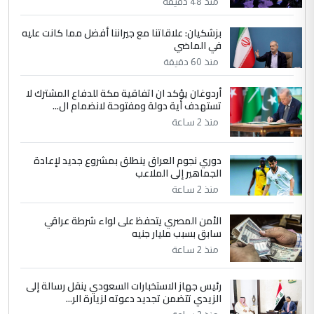
مضجعيك يابن الزنا (نص كامل)
منذ 48 دقيقة
بزشكيان: علاقاتنا مع جيراننا أفضل مما كانت عليه
5
في الماضي
سردار
منذ 60 دقيقة
التعليق : واحد من عصابة علي ماما يسقط
جنسية الرافد الثالث للعراق ومن اصول عريقة
أردوغان يؤكد ان اتفاقية مكة للدفاع المشترك لا
ابا فرات ...
تستهدف أية دولة ومفتوحة لانضمام ال...
الجواهري يرد على صدام حسين سل
الموضوع :
منذ 2 ساعة
مضجعيك يابن الزنا (نص كامل)
دوري نجوم العراق ينطلق بمشروع جديد لإعادة
الجماهير إلى الملاعب
منذ 2 ساعة
الأمن المصري يتحفظ على لواء شرطة عراقي
سابق بسبب مليار جنيه
منذ 2 ساعة
رئيس جهاز الاستخبارات السعودي ينقل رسالة إلى
الزيدي تتضمن تجديد دعوته لزيارة الر...