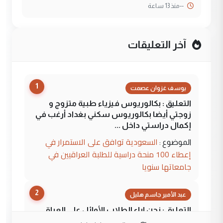
--
منذ 13 ساعة
آخر التعليقات
1
يوسف غزوان عصمت
التعليق : بكالوريوس فيزياء طبية متزوج و
زوجتي أيضا بكالوريوس سكني بغداد أرغب في
إكمال دراستي داخل ...
السعودية توافق على الاستمرار في
الموضوع :
إعطاء 100 منحة دراسية للطلبة العراقيين في
جامعاتها سنويا
2
عبد الأمير جاسم هليل
التعليق : نحن اباء الطلاب الأوائل على العراق
نتشرف بلقاء السيد احمد الصافي في العتبات