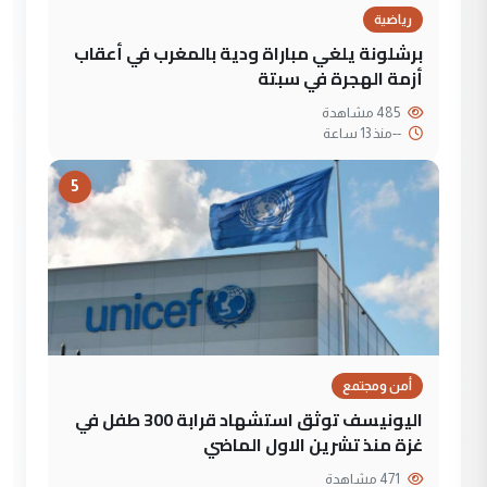
رياضية
برشلونة يلغي مباراة ودية بالمغرب في أعقاب
أزمة الهجرة في سبتة
485 مشاهدة
--
منذ 13 ساعة
5
أمن ومجتمع
اليونيسف توثق استشهاد قرابة 300 طفل في
غزة منذ تشرين الاول الماضي
471 مشاهدة