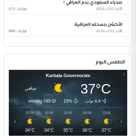
صحراء السعودي بدم العراقي !
الأحد 02 آب 2026
قراءات :
972
الأكشن بنسخته العراقية
الأحد 02 آب 2026
قراءات :
888
الطقس اليوم
Karbala Governorate
37°C
صافي
4.4 م\ث
19%
749
mmHg
04:00
03:00
02:00
01:00
00:00
23:00
‹
›
33°C
34°C
34°C
35°C
36°C
37°C