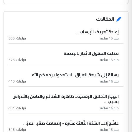
المقالات
إعادة تعريف الإرهاب ..
منذ 15 ساعة
قراءات :
505
صناعة العقول لا تُدار بالبصمة
منذ 15 ساعة
قراءات :
375
رسالة إلى شيعة العراق.. استعدوا يرحمكم الله
منذ 16 ساعة
قراءات :
410
انهيار الأخلاق الرقمية.. ظاهرة الشتائم والطعن بالأعراض
بسبب...
منذ 16 ساعة
قراءات :
401
عاشُورْاءُ.. السّنَةُ الثّالثةَ عشَرَة - إِنتفاضةُ صفَر…تمرّ...
منذ 18 ساعة
قراءات :
315