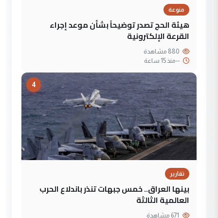
منوعة
هيئة الحج تصدر توضيحاً بشأن موعد إجراء
القرعة الإلكترونية
880 مشاهدة
--
منذ 15 ساعة
4
تقارير
بينها العراق.. خمس جبهات تنذر باندلاع الحرب
العالمية الثالثة
671 مشاهدة