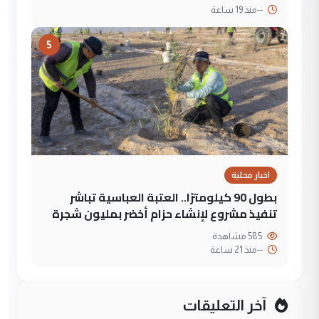
--
منذ 19 ساعة
5
اخبار محلية
بطول 90 كيلومترًا.. العتبة العباسية تباشر
تنفيذ مشروع لإنشاء حزام أخضر بمليون شجرة
585 مشاهدة
--
منذ 21 ساعة
آخر التعليقات