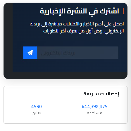
إحصائيات سريعة
4990
644,398,479
مشاهدة
تعليق