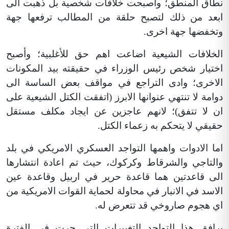
نطاق المنطق؛ واصبحت خلافات شخصية بل ذهبت الى
ابعد من ذلك لتصبح حلقة من المطالب ترفعها جهة
وتخفضها جهة اخرى.
الخلافات الشيعية اضاعت اهم حق للأغلبية؛ وأصبح
اختيار شخص رئيس الوزراء في حقيقته بيد المكونات
الاخرى؛ وادى التراجع في مواقف بعض الساسة الى
دوامة لا تنتهي عنوانها الابرز (اتفقت الكتل الشيعية على
ان لا تتفق)؛ لانهم عاجزين عن ايجاد مكلف مستقل
حقيقي لا يتحكم به زعماء الكتل.
اما الادوات واهمها التواجد العسكري الامريكي في بلد
والتاجي والشرقاط وكركوك، حيث تم اعادة انتشارها
الى قاعدتين هما قاعدة حرير في اربيل وقاعدة عين
الاسد في الانبار في محاولة لحماية القوات الامريكية من
اي هجوم صاروخي قد تتعرض له.
يرافق هذا التواجد التغييرات التي جرت في الفترة