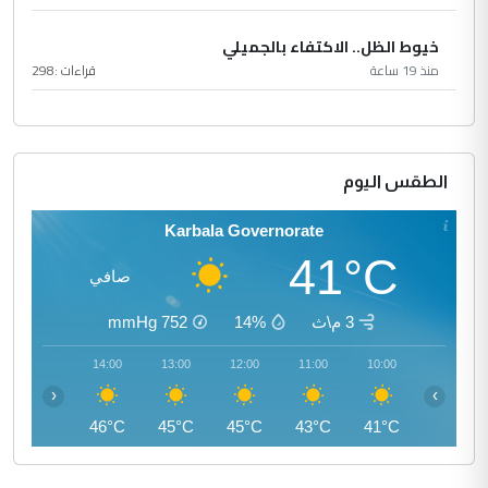
خيوط الظل.. الاكتفاء بالجميلي
منذ 19 ساعة
قراءات :
298
الطقس اليوم
Karbala Governorate
41°C
صافي
3 م\ث
14%
752
mmHg
15:00
14:00
13:00
12:00
11:00
10:00
‹
›
46°C
46°C
45°C
45°C
43°C
41°C