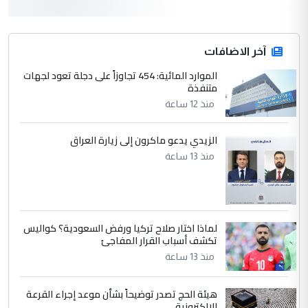
أردوغان يؤكد ان اتفاقية مكة للدفاع
الموضوع :
المشترك لا تستهدف أية دولة ومفتوحة لانضمام
الدول الشقيقة
آخر الاضافات
الموارد المائية: 454 تجاوزاً على دجلة تعود لجهات
4
متنفذة
يوسف غزوان عصمت
منذ 12 ساعة
التعليق : بكالوريوس فيزياء طبية متزوج و
زوجتي أيضا بكالوريوس سكني بغداد أرغب في
إكمال دراستي داخل ...
الزيدي يدعو ماكرون إلى زيارة العراق
السعودية توافق على الاستمرار في
منذ 13 ساعة
الموضوع :
إعطاء 100 منحة دراسية للطلبة العراقيين في
جامعاتها سنويا
لماذا اختار صلاح تركيا ورفض السعودية؟ كواليس
5
عبد الأمير جاسم هليل
تكشف أسباب القرار المفاجئ
التعليق : نحن اباء الطلاب الأوائل على العراق
منذ 13 ساعة
نتشرف بلقاء السيد احمد الصافي في العتبات
الحسنية لزرع ...
هيئة الحج تصدر توضيحاً بشأن موعد إجراء القرعة
مكتب السيد احمد الصافي : لا يوجود
الإلكترونية
الموضوع :