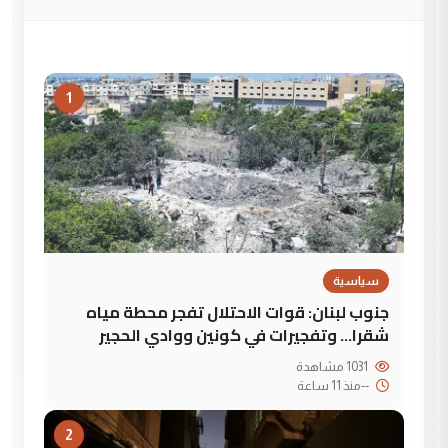
1
سياسية
جنوب لبنان: قوات الاحتلال تفجر محطة مياه
شقرا… وتفجيرات في كونين ووادي الحجير
1031 مشاهدة
--
منذ 11 ساعة
2