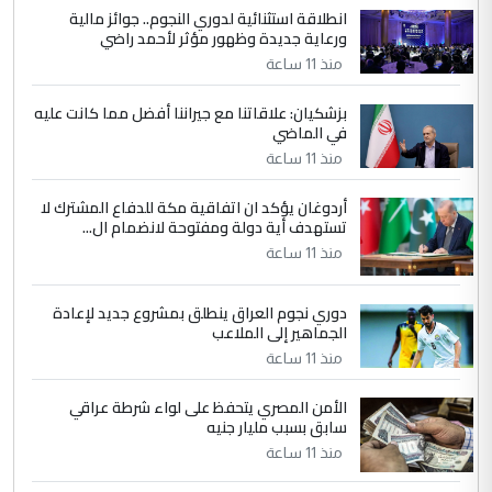
انطلاقة استثنائية لدوري النجوم.. جوائز مالية
5
سردار
ورعاية جديدة وظهور مؤثر لأحمد راضي
التعليق : واحد من عصابة علي ماما يسقط
منذ 11 ساعة
جنسية الرافد الثالث للعراق ومن اصول عريقة
ابا فرات ...
بزشكيان: علاقاتنا مع جيراننا أفضل مما كانت عليه
في الماضي
الجواهري يرد على صدام حسين سل
الموضوع :
مضجعيك يابن الزنا (نص كامل)
منذ 11 ساعة
أردوغان يؤكد ان اتفاقية مكة للدفاع المشترك لا
تستهدف أية دولة ومفتوحة لانضمام ال...
منذ 11 ساعة
دوري نجوم العراق ينطلق بمشروع جديد لإعادة
الجماهير إلى الملاعب
منذ 11 ساعة
الأمن المصري يتحفظ على لواء شرطة عراقي
سابق بسبب مليار جنيه
منذ 11 ساعة