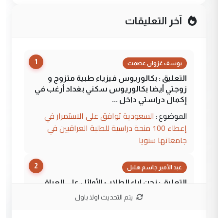
آخر التعليقات
1
يوسف غزوان عصمت
التعليق : بكالوريوس فيزياء طبية متزوج و
زوجتي أيضا بكالوريوس سكني بغداد أرغب في
إكمال دراستي داخل ...
السعودية توافق على الاستمرار في
الموضوع :
إعطاء 100 منحة دراسية للطلبة العراقيين في
جامعاتها سنويا
2
عبد الأمير جاسم هليل
التعليق : نحن اباء الطلاب الأوائل على العراق
نتشرف بلقاء السيد احمد الصافي في العتبات
يتم التحديث اولا باول
الحسنية لزرع ...