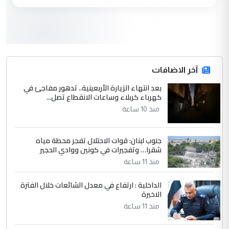
مكتب السيد احمد الصافي : لا يوجود
الموضوع :
لدينا اي حساب على الفيس بوك وتويتر
3
hadi
التعليق : قرار مستعجل جدا ولامصلحة فيه
آخر الاضافات
للوزاره ولا للمواطن القرار الصائب يكون بعد
الاستماع للمدير ومغرفة ...
بعد انتهاء الزيارة الأربعينية.. تدهور مفاجئ في
كهرباء كربلاء وساعات الانقطاع تصل...
وزير الصحة يعفي مدير مستشفى الكرخ
الموضوع :
العام في بغداد
منذ 10 ساعة
جنوب لبنان: قوات الاحتلال تفجر محطة مياه
4
سردار
شقرا… وتفجيرات في كونين ووادي الحجير
التعليق : واحد من عصابة علي ماما يسقط
منذ 11 ساعة
جنسية الرافد الثالث للعراق ومن اصول عريقة
ابا فرات ...
الداخلية : ارتفاع في معدل الشائعات خلال الفترة
الاخيرة
الجواهري يرد على صدام حسين سل
الموضوع :
مضجعيك يابن الزنا (نص كامل)
منذ 11 ساعة