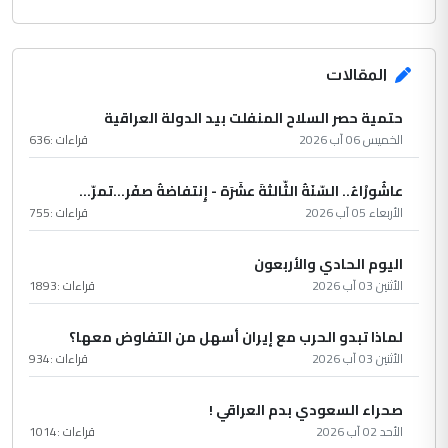
المقالات
حتمية حصر السلاح المنفلت بيد الدولة العراقية
الخميس 06 آب 2026
قراءات :
636
عاشُورْاءُ.. السّنَةُ الثّالثةَ عشَرَة - إِنتفاضةُ صفَر…تمرّ...
الأربعاء 05 آب 2026
قراءات :
755
اليوم الحادي والأربعون
الأثنين 03 آب 2026
قراءات :
1893
لماذا تبدو الحرب مع إيران أسهل من التفاوض معها؟
الأثنين 03 آب 2026
قراءات :
934
صحراء السعودي بدم العراقي !
الأحد 02 آب 2026
قراءات :
1014