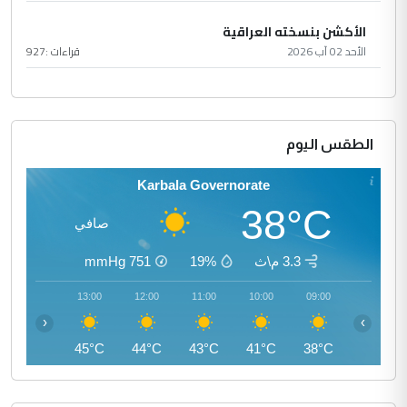
الأكشن بنسخته العراقية
الأحد 02 آب 2026
قراءات :
927
الطقس اليوم
Karbala Governorate
38°C
صافي
3.3 م\ث
19%
751
mmHg
14:00
13:00
12:00
11:00
10:00
09:00
‹
›
45°C
45°C
44°C
43°C
41°C
38°C