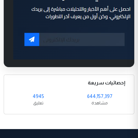
إحصائيات سريعة
4945
644,157,397
مشاهدة
تعليق