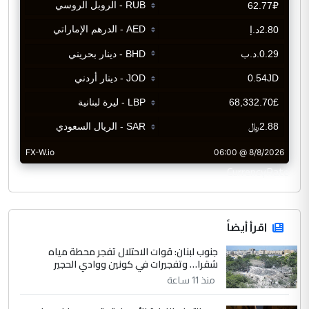
CurrencyRate
اقرأ أيضاً
جنوب لبنان: قوات الاحتلال تفجر محطة مياه
شقرا… وتفجيرات في كونين ووادي الحجير
منذ 11 ساعة