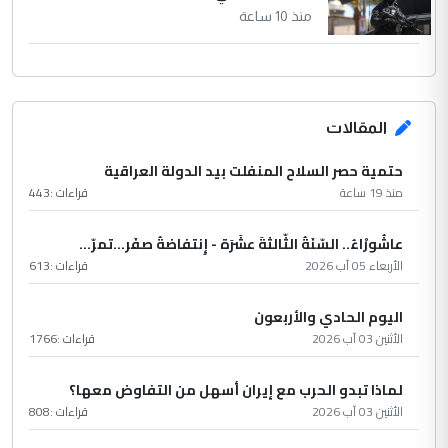
منذ 10 ساعة
المقالات
حتمية حصر السلاح المنفلت بيد الدولة العراقية
منذ 19 ساعة
قراءات :
443
عاشُورْاءُ.. السّنَةُ الثّالثةَ عشَرَة - إِنتفاضةُ صفَر…تمرّ...
الأربعاء 05 آب 2026
قراءات :
613
اليوم الحادي والأربعون
الأثنين 03 آب 2026
قراءات :
1766
لماذا تبدو الحرب مع إيران أسهل من التفاوض معها؟
الأثنين 03 آب 2026
قراءات :
808