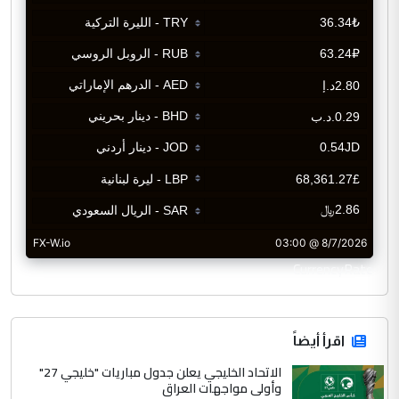
CurrencyRate
اقرأ أيضاً
الاتحاد الخليجي يعلن جدول مباريات "خليجي 27"
وأولى مواجهات العراق