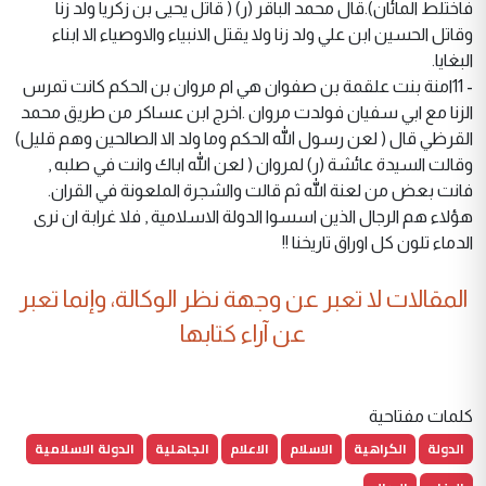
فاختلط المائان).قال محمد الباقر (ر) ( قاتل يحيى بن زكريا ولد زنا
وقاتل الحسين ابن علي ولد زنا ولا يقتل الانبياء والاوصياء الا ابناء
البغايا.
- 11امنة بنت علقمة بن صفوان هي ام مروان بن الحكم كانت تمرس
الزنا مع ابي سفيان فولدت مروان .اخرج ابن عساكر من طريق محمد
القرظي قال ( لعن رسول الله الحكم وما ولد الا الصالحين وهم قليل)
وقالت السيدة عائشة (ر) لمروان ( لعن الله اباك وانت في صلبه ,
فانت بعض من لعنة الله ثم قالت والشجرة الملعونة في القران.
هؤلاء هم الرجال الذين اسسوا الدولة الاسلامية , فلا غرابة ان نرى
الدماء تلون كل اوراق تاريخنا !!
المقالات لا تعبر عن وجهة نظر الوكالة، وإنما تعبر
عن آراء كتابها
كلمات مفتاحية
الدولة
الكراهية
الاسلام
الاعلام
الجاهلية
الدولة الاسلامية