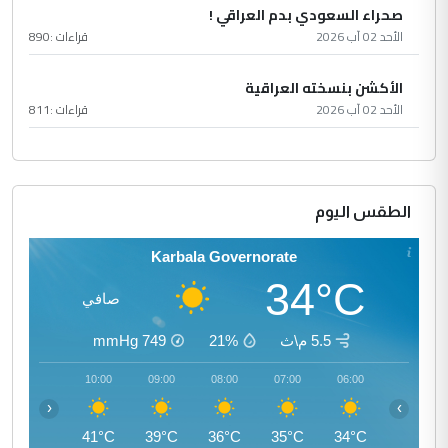
صحراء السعودي بدم العراقي !
الأحد 02 آب 2026
قراءات :
890
الأكشن بنسخته العراقية
الأحد 02 آب 2026
قراءات :
811
الطقس اليوم
Karbala Governorate
34°C
صافي
5.5 م\ث
21%
749
mmHg
11:00
10:00
09:00
08:00
07:00
06:00
‹
›
43°C
41°C
39°C
36°C
35°C
34°C