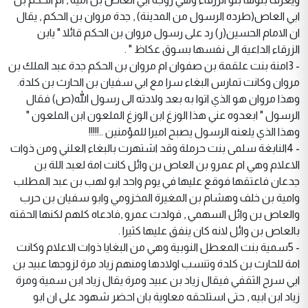
ابي العاص(طرده الرسول من المدينة) , جدة مروان بن الحكم , يقال
ان الامام الحسين(ر) رد على رسول مروان بن الحكم قائلا " يابن
الزرقاء الداعية الى نفسها بسوق عكاظ " .
- 3امنة بنت علقمة بن صفوان ام مروان بن الحكم جدة عبد الملك بن
مروان وكانت تمارس البغاء سرا مع ابي سفيان بن الحارث بن كلدة.
وهذا مروان هو الذي اتوا به بعد ولادته الى رسول الله(ص) فقال
الرسول " ابعدوه عني هذا الوزغ ابن الوزغ الملعون ابن الملعون "
وهذا الذي يلعنه الرسول يصبح اميرا للمؤمنين ..!!!!!
- 4النابغة سلمى بنت حرملة وقد اشتهرت بالبغاء العلني ومن ذوات
الاعلام وهي ام عمرو بن العاص بن وائل كانت امة لعبد اللة بن
جدعان فاعتقها فوقع عليها في يوم واحد ابو لهب بن عبد المطلب
وامية بن خلف وهشام بن المغيرة المخزومي وابو سفيان بن حرب
والعاص بن وائل السهمي , فولدت عمرو ,فادعاه كلهم لكنها الحقته
بالعاص بن وائل لانه كان ينفق عليها كثيرا .
- 5سمية بنت المعطل النوبية وهي من البغايا ذوات الاعلام وكانت
امة للحارث بن كلدة وتنسب اولادها ومنهم زياد مرة لزوجها عبيد بن
ابي سرح الثقفي فيقال زياد بن عبيد ومرة يقال زياد ابن سمية ومرة
زياد ابن ابيه , حتى استلحقه معاوية بان احضر شهود على ان ابو