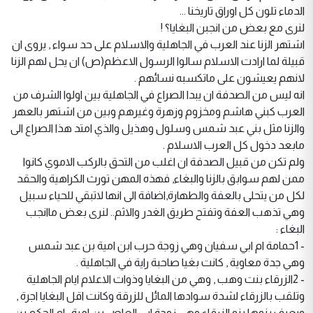
الدماء تلون كل اوراق تاريخنا ...
لنرى مع بعض من انجبن البغايا؟ !
اشتهر الزنا عند العرب في الجاهلية والاسلام على حد سواء , يروى ان
قبيلة لما ارادت الاسلام سالوا الرسول الاعظم(ص) ان يحل لهم الزنا
لانهم يعيشون على ماتكسبه نسائهم .
انه ليس من الصدفة ان يبدا الصراع في الجاهلية بين اولوا الشرف من
العرب كبني هاشم ومخزوم وزهرة وغيرهم وبين من اشتهر بالعهر
والزنا مثل بني عبد شمس وسلول وهذيل والذي امتد هذا الصراع الى
مابعد دخول كل العرب الاسلام .
ولم تكن من قبيل الصدفة ان اغلب من التحق بالركب الاموي كانوا
ممن لهم سوابق بالزنا والبغاء, فهذه المهن تورث الكراهية والحقد
لكل من يتحلى بالعفة والطهارة,اضافة الى انها لاتبقي للحياء سبيل
وهي تذهب العفة وتفتح طريق الغدر والاثم.. لنرى بعض ماانجب
البغاء :
- 1حمامة ام ابي سفيان وهي زوجة حرب ابن امية بن عبد شمس
وهي جدة معاوية , كانت بغيا صاحبة راية في الجاهلية .
- 2الزرقاء بنت وهب , وهي من البغايا وذوات الاعلام ايام الجاهلية
وتلقب بالزرقاء لشدة سوادها المائل للزرقة وكانت اقل البغايا اجرة ,
ويعرف بنوها بنو الزرقاء وهي زوجة ابي العاص بن امية , ام الحكم بن