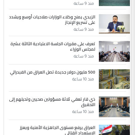
مضجعيك يابن الزنا (نص كامل)
منذ 9 ساعة
الزيدي يمنح وكلاء الوزارات صلاحيات أوسع ويشدد
5
حيدر عاشور
على تسريع الإنجاز
التعليق : تحياتي لك استاذ حامدتركان. كلام
منذ 9 ساعة
دقيق ومسؤول؛ فالاستثمار الحقيقي للإنسان
وثروات البلد يعتمد على الكفاءة ...
تعرف على مقررات الجلسة الاعتيادية الثالثة عشرة
بين الإهمال واغتصاب الأرض.. بلاد
لمجلس الوزراء
الموضوع :
الرافدين تعاني الجفاف والتصحر!!
منذ 9 ساعة
500 مليون دولار جديدة تصل العراق من الفيدرالي
منذ 10 ساعة
ذي قار تعفي ثلاثة مسؤولين صحيين وتحيلهم إلى
التحقيق
منذ 10 ساعة
العراق يرفع مستوى الجاهزية الأمنية ويعزز
الاستعداد القتالي