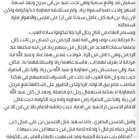
سفيان قد واقع سمية وهي تحت عبيد بن ابي سرح وبعد تسعة
اشهر ولدت صبيا اسموه زياد. ولم يستلحقه معاوية حبا وكرامة ولكن
لان زياد بن ابيه كان عامل سيدنا علي (ر) على فارس والاهواز فاراد
استمالته .
ويستمر البغاء في انتاج رجال الرذيلة ليكونوا سادة العرب .
-6 مرجانة بنت نوف وهي امة لعبد الرحمن بن حسان بن ثابت كان
يصلها سفاحا العديد من الرجال من بينهم زياد ابن ابيه فباعها عبد
الرحمن وهي حامل من الزنا , فولدت عبدين هما عباد وعبيد الله ابنا
مرجانة لا يعرف لهما اب , فاستدعاهما زياد واستلحقهما به . فكان
عباد والي سجستان زمن معاوية و عبيد الله بن زياد واليا على البصرة,
حيث يبدو ان امة العرب قد خلت من الاشراف لتنصيبهم في هكذا
مناصب, فلم يبق الا اولاد الزنا ولكن الطيور على اشكالها تقع فرجل
كمعاوية لا يمكنه استعمال رجل ذو فضيلة. وبعد ان كان عبيد الله
ابن زياد واليا على البصرة زمن معاوية ولاه يزيد الكوفة حيث قاتل
الامام الحسين (ر)حفيد نبي الامة, حيث خاطبه الامام بالدعي ابن الدعي
.
وقيل للحسن البصري : يا ابا سعيد قتل الحسين بن علي, فبكى حتى
اختلج جنباه ثم قال ( واذلاه لامة قتل ابن دعيها ابن بنت نبيها )..
- 7قطام بنت شحنة التيمية وقد اشتهرت بالبغاء العلني في الكوفة