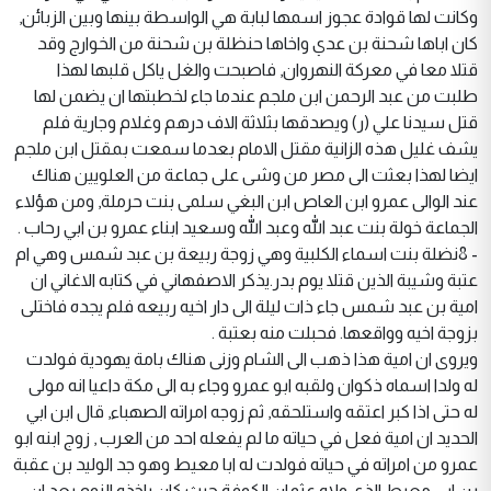
وكانت لها قوادة عجوز اسمها لبابة هي الواسطة بينها وبين الزبائن,
كان اباها شحنة بن عدي واخاها حنظلة بن شحنة من الخوارج وقد
قتلا معا في معركة النهروان, فاصبحت والغل ياكل قلبها لهذا
طلبت من عبد الرحمن ابن ملجم عندما جاء لخطبتها ان يضمن لها
قتل سيدنا علي (ر) ويصدقها بثلاثة الاف درهم وغلام وجارية فلم
يشف غليل هذه الزانية مقتل الامام بعدما سمعت بمقتل ابن ملجم
ايضا لهذا بعثت الى مصر من وشى على جماعة من العلويين هناك
عند الوالى عمرو ابن العاص ابن البغي سلمى بنت حرملة, ومن هؤلاء
الجماعة خولة بنت عبد الله وعبد الله وسعيد ابناء عمرو بن ابي رحاب .
- 8نضلة بنت اسماء الكلبية وهي زوجة ربيعة بن عبد شمس وهي ام
عتبة وشيبة الذين قتلا يوم بدر.يذكر الاصفهاني في كتابه الاغاني ان
امية بن عبد شمس جاء ذات ليلة الى دار اخيه ربيعه فلم يجده فاختلى
بزوجة اخيه وواقعها. فحبلت منه بعتبة .
ويروى ان امية هذا ذهب الى الشام وزنى هناك بامة يهودية فولدت
له ولدا اسماه ذكوان ولقبه ابو عمرو وجاء به الى مكة داعيا انه مولى
له حتى اذا كبر اعتقه واستلحقه, ثم زوجه امراته الصهباء, قال ابن ابي
الحديد ان امية فعل في حياته ما لم يفعله احد من العرب , زوج ابنه ابو
عمرو من امراته في حياته فولدت له ابا معيط وهو جد الوليد بن عقبة
بن ابي معيط الذي ولاه عثمان الكوفة حيث كان ياخذه النوم بعد ان