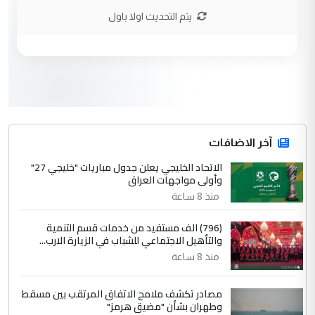
الاستماع للمدير ومغرفة ...
يتم التحديث اولا باول
وزير الصحة يعفي مدير مستشفى الكرخ
الموضوع :
العام في بغداد
3
سردار
التعليق : واحد من عصابة علي ماما يسقط
جنسية الرافد الثالث للعراق ومن اصول عريقة
ابا فرات ...
آخر الاضافات
الجواهري يرد على صدام حسين سل
الاتحاد الخليجي يعلن جدول مباريات "خليجي 27"
الموضوع :
وأولى مواجهات العراق
مضجعيك يابن الزنا (نص كامل)
منذ 8 ساعة
4
سردار
(796) الف مستفيد من خدمات قسم التنمية
والتأهيل الاجتماعي للشباب في الزيارة الارب...
التعليق : واحد من عصابة علي ماما يسقط
منذ 8 ساعة
جنسية الرافد الثالث للعراق ومن اصول عريقة
ابا فرات ...
مصادر تكشف ملامح الاتفاق المرتقب بين مسقط
الجواهري يرد على صدام حسين سل
الموضوع :
وطهران بشأن "مضيق هرمز"