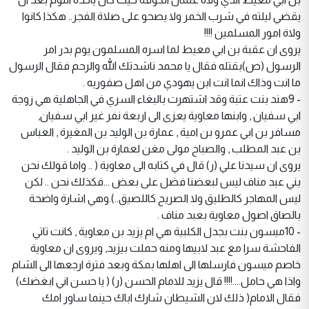
يقضي ليلته في شرب الخمر ولا يصحو على صلاة الفجر.. هكذا كانوا
ولاة امور المسلمين !!!!
يروى ان عقبة بن ابي معيط لما اسره المسلمون يوم بدر امر
الرسول (ص)بقتله فقال يا محمد ناشدتك الله والرحم فقال الرسول
ما انت وذاك انما انت ابن يهودي من اهل صفوريه .
- 9هند بنت عتبة وقد اشتهرت بالبغاء السري في الجاهلية هي زوجة
ابي سفيان , وابنها معاوية يعزى الى اربعة نفر غير ابي سفيان,
مسافر بن ابي عمرو بن امية , عمارة بن الوليد بن المغيرة , العباس
بن عبد المطلب , والصباح مولى مغن لعمارة بن الوليد .
يروى ان سيدنا علي (ر) قال في كتابه الى معاوية ( .. واما قولك نحن
بني عبد مناف ليس لبعضنا فضل على بعض ...فكذلك نحن .. لكن
ليس المهاجر كالطليق ولا الصريح كاللصيق..).وهي اشارة واضحة
بالصاق اصول معاوية بعبد مناف .
- 10ميسون بنت بجدل الكلبية هي ام يزيد بن معاوية , كانت تاتي
الفاحشة سرا مع عبد لابيها ومنه حملت بيزيد, ويروى ان معاوية
خاصم ميسون فارسلها الى اهلها بمكة وبعد فترة ارجعها الى الشام
واذا هي حامل....!!!! قال يزيد للامام الحسن (ر) ( يا حسن اني ابغضك)
فقال الامام( ذلك لان الشيطان شارك اباك حينما ساور امك