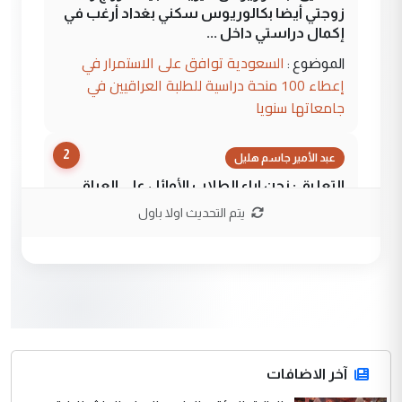
زوجتي أيضا بكالوريوس سكني بغداد أرغب في
إكمال دراستي داخل ...
السعودية توافق على الاستمرار في
الموضوع :
إعطاء 100 منحة دراسية للطلبة العراقيين في
جامعاتها سنويا
2
عبد الأمير جاسم هليل
التعليق : نحن اباء الطلاب الأوائل على العراق
نتشرف بلقاء السيد احمد الصافي في العتبات
يتم التحديث اولا باول
الحسنية لزرع ...
مكتب السيد احمد الصافي : لا يوجود
الموضوع :
لدينا اي حساب على الفيس بوك وتويتر
3
hadi
التعليق : قرار مستعجل جدا ولامصلحة فيه
آخر الاضافات
للوزاره ولا للمواطن القرار الصائب يكون بعد
الاستماع للمدير ومغرفة ...