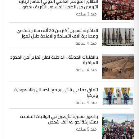
انطلاق المؤتمر العلمي الدولي العاشر لزيارة
الأربعين من الصحن الحسيني الشريف بحضو...
وزير الصحة يعفي مدير مستشفى الكرخ
الموضوع :
العام في بغداد
منذ 3 ساعة
الداخلية: تسجيل أكثر من 20 ألف سلاح شخصي
4
سردار
ومصادرة آلاف الأسلحة والاعتدة خلال تموز
التعليق : واحد من عصابة علي ماما يسقط
منذ 4 ساعة
جنسية الرافد الثالث للعراق ومن اصول عريقة
بالتقنيات الحديثة.. الداخلية تعلن تعزيز أمن الحدود
ابا فرات ...
العراقية
الجواهري يرد على صدام حسين سل
الموضوع :
منذ 4 ساعة
مضجعيك يابن الزنا (نص كامل)
اتفاق دفاعي ثلاثي يجمع باكستان والسعودية
5
سردار
وتركيا
التعليق : واحد من عصابة علي ماما يسقط
منذ 4 ساعة
جنسية الرافد الثالث للعراق ومن اصول عريقة
ابا فرات ...
بالصور: مسيرة للأربعين في الولايات المتحدة
بمشاركة نحو 45 ألف شخص
الجواهري يرد على صدام حسين سل
الموضوع :
منذ 5 ساعة
مضجعيك يابن الزنا (نص كامل)