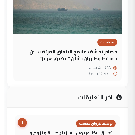
سياسية
مصادر تكشف ملامح الاتفاق المرتقب بين
مسقط وطهران بشأن "مضيق هرمز"
498 مشاهدة
--
منذ 22 ساعة
آخر التعليقات
1
يوسف غزوان عصمت
التعليق : بكالوريوس فيزياء طبية متزوج و