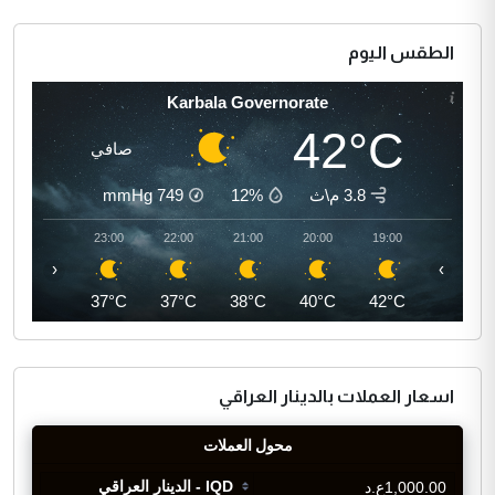
الطقس اليوم
Karbala Governorate
42°C
صافي
3.8 م\ث
12%
749
mmHg
00:00
23:00
22:00
21:00
20:00
19:00
‹
›
36°C
37°C
37°C
38°C
40°C
42°C
اسعار العملات بالدينار العراقي