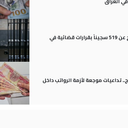
في العراق
بينهم مشمولون بالعفو.. الإفراج عن 519 سجيناً بقرارات قضائية في
.. تداعيات موجعة لأزمة الرواتب داخل