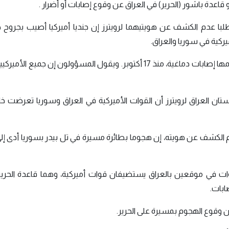
اعدة باشور (الحرير) في العراق عن وقوع إصابات أو أضرار .
ا عدم الكشف عن هويتيهما لرويترز إن جنديا أميركيا أصيب بجروح 
كية في سوريا والعراق.
وأصيب ما لا يقل عن 60 جنديا بإصابات طفيفة، معظمها إصابات دماغية، منذ 17 أكتوبر. ويقول المسؤولون إن جميع
ن العراق لرويترز أن القوات الأميركية في العراق وسوريا تعرضت خل
الكشف عن هويته، إن هجوما بطائرة مسيرة في تل بيدر بسوريا أدى إلى
ت في موقعين بالعراق يستضيفان قوات أميركية، وهما قاعدة الحرير 
ابات.
ن وقوع الهجوم بمسيرة على الحرير.