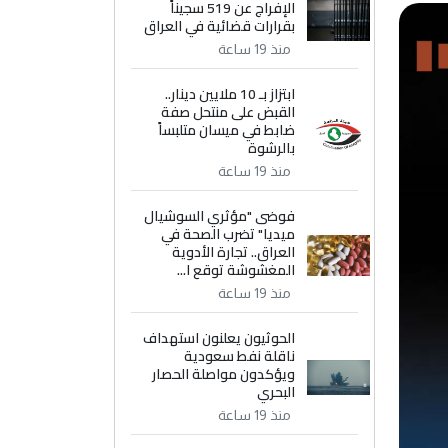
الإفراج عن 519 سجيناً
بقرارات قضائية في العراق
منذ 19 ساعة
ابتزاز بـ 10 ملايين دينار..
القبض على منتحل صفة
ضابط في ميسان متلبساً
بالرشوة
منذ 19 ساعة
فوضى "مؤثري السوشيال
ميديا" تضرب الصحة في
العراق.. تجارة الأدوية
المغشوشة توقع ا...
منذ 19 ساعة
الحوثيون يعلنون استهداف
ناقلة نفط سعودية
ويؤكدون مواصلة الحصار
البحري
منذ 19 ساعة