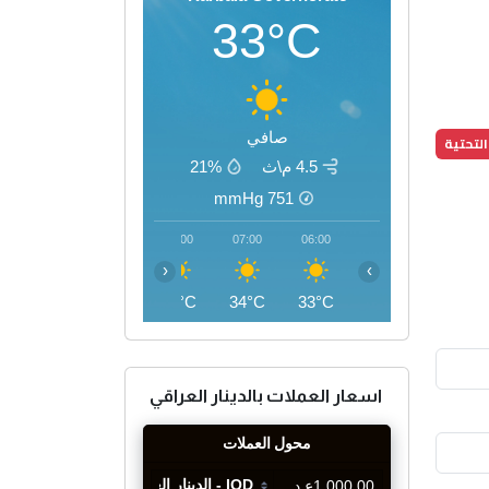
33°C
صافي
التحتية
4.5 م\ث
21%
mmHg
751
10:00
09:00
08:00
07:00
06:00
‹
›
42°C
40°C
37°C
34°C
33°C
اسعار العملات بالدينار العراقي