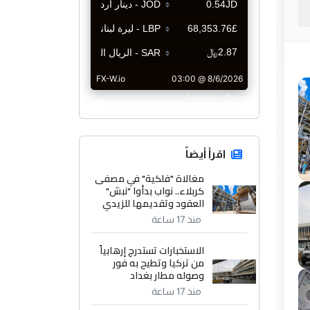
CurrencyRate
اقرأ أيضاً
مغالاة "فلكية" في مصفى
كربلاء.. نواب بدأوا "نبش"
العقود وتقديمها للزيدي
منذ 17 ساعة
الاستخبارات تستدرج إرهابياً
من تركيا وتطيح به فور
وصوله مطار بغداد
منذ 17 ساعة