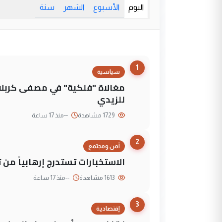
اليوم
الأسبوع
الشهر
سنة
1
سياسية
مغالاة "فلكية" في مصفى كربلاء
للزيدي
1729 مشاهدة
--
منذ 17 ساعة
2
أمن ومجتمع
الاستخبارات تستدرج إرهابياً من 
1613 مشاهدة
--
منذ 17 ساعة
3
إقتصادية