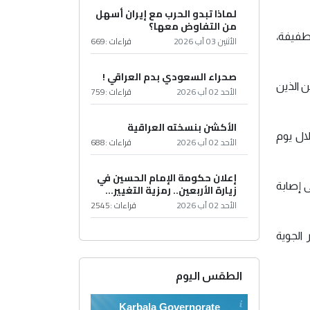
لماذا تبدو الحرب مع إيران أسهل
من التفاوض معها؟
طفيفة،
الأثنين 03 آب 2026
قراءات :
669
صحراء السعودي بدم العراقي !
 الأميركيين الذين
الأحد 02 آب 2026
قراءات :
759
الأكشن بنسخته العراقية
ال يوم
الأحد 02 آب 2026
قراءات :
688
إعلان حكومة الإمام الحسين في
 إصابة
زيارة الأربعين.. رمزية التغيير...
الأحد 02 آب 2026
قراءات :
2545
الجوية
الطقس اليوم
Karbala Governorate