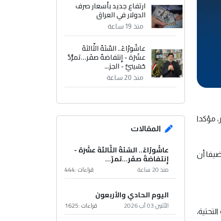
ارتفاع جديد بأسعار صرف
الدولار في العراق
منذ 19 ساعة
عاشُورْاءُ.. السّنَةُ الثّالثةَ
عشَرَة - إِنتفاضةُ صفَر…تمرُّدٌ
حُسَينيٌّ - الجز...
منذ 20 ساعة
 على الأقل خلال شهر، مؤكدا
المقالات
عاشُورْاءُ.. السّنَةُ الثّالثةَ عشَرَة -
 على الأقل بالمسيرات والصواريخ، منذ 17 أكتوبر، مضيفا أن
إِنتفاضةُ صفَر…تمرّ...
منذ 20 ساعة
قراءات :
444
اليوم الحادي والأربعون
الأثنين 03 آب 2026
قراءات :
1625
لتحتية،