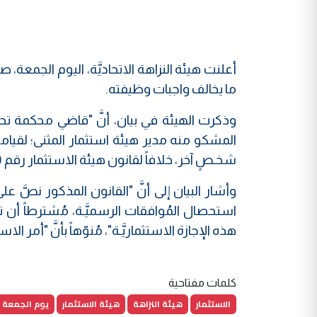
أعلنت هيئة النزاهة الاتحاديَّة، اليوم الجمعة، صد
ما يخالف واجبات وظیفته.
وذكرت الهيئة في بيان، أنَّ "قاضي محكمة تحقيق
المشكو منه مدير هيئة استثمار المثنى؛ لقيامه بال
شخـصٍ آخر، خلافاً لقانون هيئة الاستثمار رقم (13 لسنة 2006) المُعدَّل".
وأشار البيان إلى أنَّ "القانون المذكور نصَّ عل
هذه الإجازة الاستثماريَّـة"، مُنوّهاً بأنَّ "أمر الاستقدام صدر وف
كلمات مفتاحية
الاستثمار
هيئة النزاهة
هيئة الاستثمار
يوم الجمعة