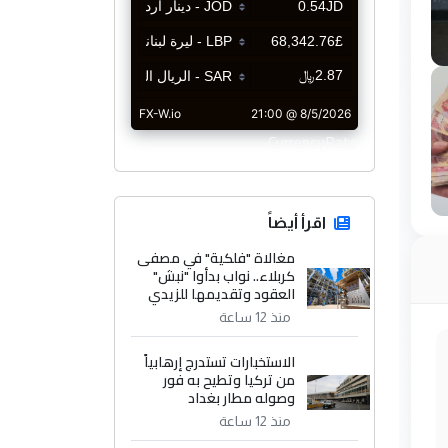
CurrencyRate
اقرأ أيضاً
مغالاة "فلكية" في مصفى
كربلاء.. نواب بدأوا "نبش"
العقود وتقديمها للزيدي
منذ 12 ساعة
الاستخبارات تستدرج إرهابياً
من تركيا وتطيح به فور
وصوله مطار بغداد
منذ 12 ساعة