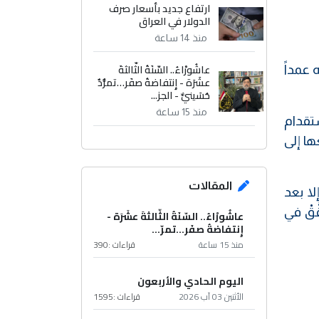
ارتفاع جديد بأسعار صرف
الدولار في العراق
منذ 14 ساعة
عاشُورْاءُ.. السّنَةُ الثّالثةَ
 عمداً
عشَرَة - إِنتفاضةُ صفَر…تمرُّدٌ
حُسَينيٌّ - الجز...
منذ 15 ساعة
ستقدام
ها إلى
المقالات
لا بعد
(40%) وهو ما لم يتحقَّقْ في
عاشُورْاءُ.. السّنَةُ الثّالثةَ عشَرَة -
إِنتفاضةُ صفَر…تمرّ...
منذ 15 ساعة
قراءات :
390
اليوم الحادي والأربعون
الأثنين 03 آب 2026
قراءات :
1595