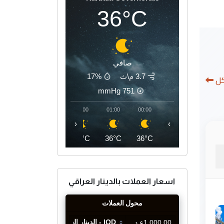
36°C
صافي
3.7 م\ث
17%
كل
mmHg
751
04:00
03:00
02:00
01:00
00:00
‹
›
34°C
34°C
35°C
36°C
36°C
اسعار العملات بالدينار العراقي