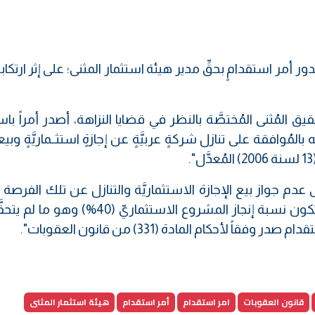
ور أمر استقدامٍ بحقِّ مدير هيئة استثمار المثنى؛ على إثر ارتكابه
 المُثنى المُختصَّة بالنظر في قضايا النزاهة، أصدر أمراً با
مُوافقة على تنازل شركةٍ عربيَّةٍ عن إجازةٍ استثــماريَّةٍ وبيع
ى عدم جواز بيع الإجازة الاستثماريَّة والتنازل عن تلك الفرصة إ
استحصال المُوافقات الرسميَّـة، مُشترطاً أن تكون نسبة إنجاز المشروع الاستثماريّ 
قاً لأحكام المادة (331) من قانون العقوبات".
قانون العقوبات
امر استقدام
أمر استقدام
هيئة استثمار المثنى