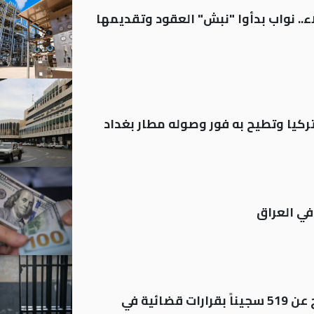
.. نواب بدأوا "نبش" العقود وتقديمها
تركيا وتطيح به فور وصوله مطار بغداد
في العراق
بينهم مشمولون بالعفو.. الإفراج عن 519 سجيناً بقرارات قضائية في