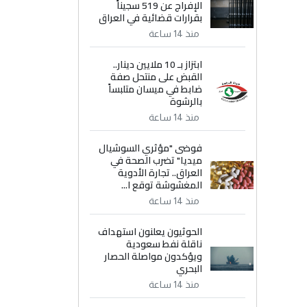
الإفراج عن 519 سجيناً
بقرارات قضائية في العراق
منذ 14 ساعة
ابتزاز بـ 10 ملايين دينار..
القبض على منتحل صفة
ضابط في ميسان متلبساً
بالرشوة
منذ 14 ساعة
فوضى "مؤثري السوشيال
ميديا" تضرب الصحة في
العراق.. تجارة الأدوية
المغشوشة توقع ا...
منذ 14 ساعة
الحوثيون يعلنون استهداف
ناقلة نفط سعودية
ويؤكدون مواصلة الحصار
البحري
منذ 14 ساعة