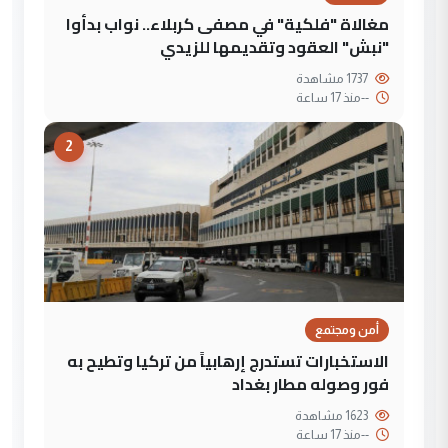
مغالاة "فلكية" في مصفى كربلاء.. نواب بدأوا
"نبش" العقود وتقديمها للزيدي
1737 مشاهدة
--
منذ 17 ساعة
2
أمن ومجتمع
الاستخبارات تستدرج إرهابياً من تركيا وتطيح به
فور وصوله مطار بغداد
1623 مشاهدة
--
منذ 17 ساعة