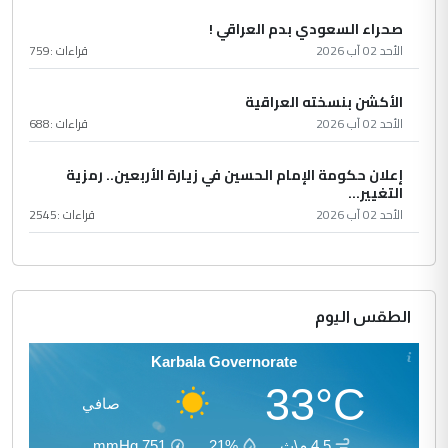
صحراء السعودي بدم العراقي !
الأحد 02 آب 2026
قراءات :
759
الأكشن بنسخته العراقية
الأحد 02 آب 2026
قراءات :
688
إعلان حكومة الإمام الحسين في زيارة الأربعين.. رمزية
التغيير...
الأحد 02 آب 2026
قراءات :
2545
الطقس اليوم
Karbala Governorate
33°C
صافي
4.5 م\ث
21%
751
mmHg