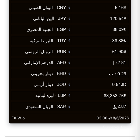
CurrencyRate