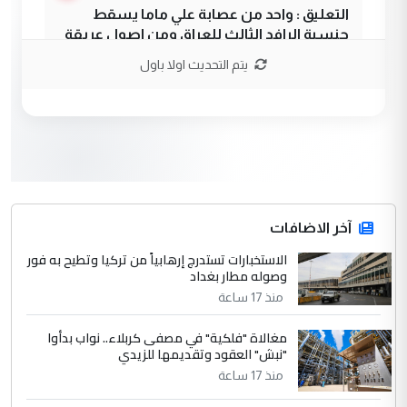
التعليق : واحد من عصابة علي ماما يسقط
جنسية الرافد الثالث للعراق ومن اصول عريقة
ابا فرات ...
يتم التحديث اولا باول
الجواهري يرد على صدام حسين سل
الموضوع :
مضجعيك يابن الزنا (نص كامل)
3
سردار
التعليق : واحد من عصابة علي ماما يسقط
جنسية الرافد الثالث للعراق ومن اصول عريقة
ابا فرات ...
آخر الاضافات
الجواهري يرد على صدام حسين سل
الاستخبارات تستدرج إرهابياً من تركيا وتطيح به فور
الموضوع :
وصوله مطار بغداد
مضجعيك يابن الزنا (نص كامل)
منذ 17 ساعة
4
حيدر عاشور
مغالاة "فلكية" في مصفى كربلاء.. نواب بدأوا
"نبش" العقود وتقديمها للزيدي
التعليق : تحياتي لك استاذ حامدتركان. كلام
منذ 17 ساعة
دقيق ومسؤول؛ فالاستثمار الحقيقي للإنسان
وثروات البلد يعتمد على الكفاءة ...