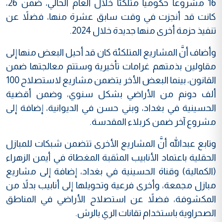
16 مشروعاً حكومياً متلكئاً خلال العام الحالي، ضمن 26،
كانت قد أنجزت في وقت سابق عشرة منها، فضلاً عن
تنفيذ حزمة أخرى منها جديدة خلال 2024.
وأضاف أنَّ المشاريع المتلكئة كان قد أحيل البعض منها إلى
مقاولين بذمتهم غرامات تأخيرية وستتم معالجتها ضمن
القانون، بينما البعض الأخر يتضمن مشاريع لاستصلاح 100
ألف دونم من الأراضي بشكل سنوي، وضمن أقضية
الحسينية في بغداد، وبني حسن في الديوانية، إضافة إلى
مشروع آخر ضمن كربلاء المقدسة.
وتابع عبدالله أنَّ المشاريع الأخرى تتضمن شبكات للمبازل
الحقلية باعتماد الأنابيب المثقبة المغطاة في أيمن الزهراء
(الكمالية) وقناة الحسينية في بغداد، إضافة إلى مشاريع
مبازل مجمعة، وأخرى فرعية وتحويلها إلى أنابيب بدلاً من
المكشوفة، فضلاً عن استصلاح الأراضي في المناطق
الصحراوية باستخدام تقانات الري بالرش.