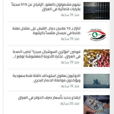
بينهم مشمولون بالعفو.. الإفراج عن 519 سجيناً
بين الإهمال واغتصاب الأرض.. بلاد
الموضوع :
بقرارات قضائية في العراق
الرافدين تعاني الجفاف والتصحر!!
منذ 19 ساعة
5
علي
ابتزاز بـ 10 ملايين دينار.. القبض على منتحل صفة
ضابط في ميسان متلبساً بالرشوة
التعليق : هذه الزيارة تنفع لبنان، دون الشعب
منذ 19 ساعة
العراقي، الذي احترق بحر الصيف، في حين
حكومة الزيدي ...
فوضى "مؤثري السوشيال ميديا" تضرب الصحة
نواف سلام في بغداد.. "الفيول" مقابل
الموضوع :
في العراق.. تجارة الأدوية المغشوشة توقع ا...
تصدير النفط العراقي
منذ 19 ساعة
الحوثيون يعلنون استهداف ناقلة نفط سعودية
ويؤكدون مواصلة الحصار البحري
منذ 19 ساعة
ارتفاع جديد بأسعار صرف الدولار في العراق
منذ 20 ساعة