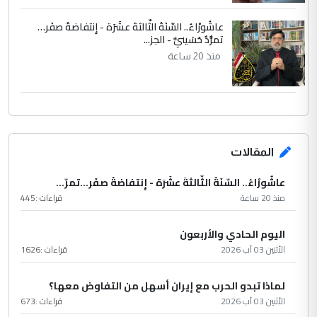
عاشُورْاءُ.. السّنَةُ الثّالثةَ عشَرَة - إِنتفاضةُ صفَر…
تمرُّدٌ حُسَينيٌّ - الجز...
منذ 20 ساعة
المقالات
عاشُورْاءُ.. السّنَةُ الثّالثةَ عشَرَة - إِنتفاضةُ صفَر…تمرّ...
منذ 20 ساعة
قراءات :
445
اليوم الحادي والأربعون
الأثنين 03 آب 2026
قراءات :
1626
لماذا تبدو الحرب مع إيران أسهل من التفاوض معها؟
الأثنين 03 آب 2026
قراءات :
673