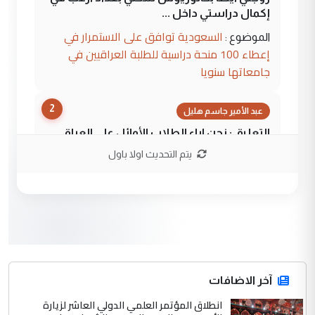
إكمال دراستي داخل ...
السعودية توافق على الاستمرار في
الموضوع :
إعطاء 100 منحة دراسية للطلبة العراقيين في
جامعاتها سنويا
2
عبد الأمير جاسم هليل
التعليق : نحن اباء الطلاب الأوائل على العراق
نتشرف بلقاء السيد احمد الصافي في العتبات
يتم التحديث اولا باول
الحسنية لزرع ...
مكتب السيد احمد الصافي : لا يوجود
الموضوع :
لدينا اي حساب على الفيس بوك وتويتر
3
hadi
التعليق : قرار مستعجل جدا ولامصلحة فيه
آخر الاضافات
للوزاره ولا للمواطن القرار الصائب يكون بعد
الاستماع للمدير ومغرفة ...
انطلاق المؤتمر العلمي الدولي العاشر لزيارة