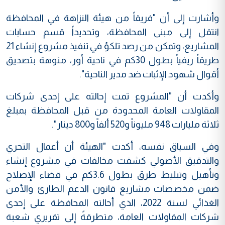
وأشارت إلى أن "فريقاً من هيئة النزاهة في المحافظة
انتقل إلى مبنى المحافظة، وتحديداً قسم حسابات
المشاريع، وتمكن من رصد تلكؤ في تنفيذ مشروع إنشاء 21
طريقاً ريفياً بطول 30كم في ناحية أور، منوهة بتصديق
أقوال شهود الإثبات ضد مدير الناحية".
وأكدت أن "المشروع تمت إحالته على إحدى شركات
المقاولات العامة المحدودة من قبل المحافظة بمبلغ
ثلاثة مليارات 948 مليوناً و520 ألفاً و800 دينار".
وفي السياق نفسه، أكدت "الهيئة أن أعمال التحري
والتدقيق الأصولي كشفت مخالفات في مشروع إنشاء
وتأهيل وتبليط طرق بطول 3.6كم في قضاء الإصلاح
ضمن مخصصات مشاريع قانون الدعم الطارئ والأمن
الغذائي لسنة 2022، الذي أحالته المحافظة على إحدى
شركات المقاولات العامة، متطرقةً إلى تقريري شعبة