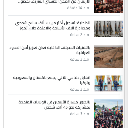
الأربعين من الصحن الحسيني الشريف بحضو...
وزير الصحة يعفي مدير مستشفى الكرخ
الموضوع :
العام في بغداد
منذ 14 دقيقة
الداخلية: تسجيل أكثر من 20 ألف سلاح شخصي
4
سردار
ومصادرة آلاف الأسلحة والاعتدة خلال تموز
التعليق : واحد من عصابة علي ماما يسقط
منذ 2 ساعة
جنسية الرافد الثالث للعراق ومن اصول عريقة
بالتقنيات الحديثة.. الداخلية تعلن تعزيز أمن الحدود
ابا فرات ...
العراقية
الجواهري يرد على صدام حسين سل
الموضوع :
منذ 2 ساعة
مضجعيك يابن الزنا (نص كامل)
اتفاق دفاعي ثلاثي يجمع باكستان والسعودية
5
سردار
وتركيا
التعليق : واحد من عصابة علي ماما يسقط
منذ 2 ساعة
جنسية الرافد الثالث للعراق ومن اصول عريقة
ابا فرات ...
بالصور: مسيرة للأربعين في الولايات المتحدة
بمشاركة نحو 45 ألف شخص
الجواهري يرد على صدام حسين سل
الموضوع :
منذ 3 ساعة
مضجعيك يابن الزنا (نص كامل)