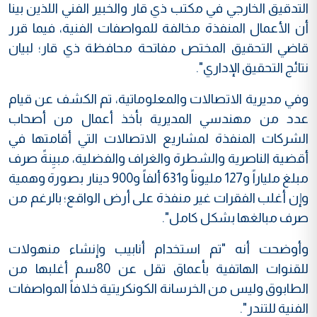
التدقيق الخارجي في مكتب ذي قار والخبير الفني اللذين بينا
أن الأعمال المنفذة مخالفة للمواصفات الفنية، فيما قرر
قاضي التحقيق المختص مفاتحة محافظة ذي قار؛ لبيان
نتائج التحقيق الإداري".
وفي مديرية الاتصالات والمعلوماتية، تم الكشف عن قيام
عدد من مهندسي المديرية بأخذ أعمال من أصحاب
الشركات المنفذة لمشاريع الاتصالات التي أقامتها في
أقضية الناصرية والشطرة والغراف والفضلية، مبيِنةً صرف
مبلغ ملياراً و127 مليوناً و631 ألفاً و900 دينار بصورة وهمية
وإن أغلب الفقرات غير منفذة على أرض الواقع؛ بالرغم من
صرف مبالغها بشكل كامل".
وأوضحت أنه "تم استخدام أنابيب وإنشاء منهولات
للقنوات الهاتفية بأعماق تقل عن 80سم أغلبها من
الطابوق وليس من الخرسانة الكونكريتية خلافاً المواصفات
الفنية للتندر".