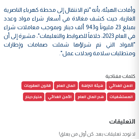
وأفادت الهيئة، بأنه "تم الانتقال إلى محطة كهرباء الناصرية
الغازية، حيث كشف مغالاة في أسعار شراء مواد وعدد
بمبلغ 23 مليوناً و943 ألف دينار وبموجب معاملات شراء
في العام 2023، خلافاً للضوابط والتعليمات"، مشيرة إلى أن
"المواد التي تم شراؤها شملت صمامات وإطارات
ومتطلبات سلامة وبدلات عمل".
كلمات مفتاحية
الامن الغذائي
هيئة النزاهة
المال العام
قانون العقوبات
المستشفيات
هدر المال العام
الأمن الغذائي
مليار دينار
التعليقات
لا توجد تعليقات بعد. كن أول من يعلق!