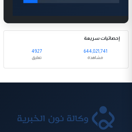
إحصائيات سريعة
4927
644,021,741
مشاهدة
تعليق