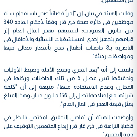
وقالت الهيئة في بيان، إن "أمراً قضائياً صدر باستقدام ستة
موظفين في دائرة صحة ذي قار وفقاً لأحكام المادة 340
من قانون العقوبات؛ لتسببهم بهدر المال العام إثر
قيامهم بتجهيز إحدى المستشفيات النسائية والأطفال في
الناصرية بـ8 حاضنات أطفال خدج بأسعار مغالى فيها
ومواصفات رديئة".
ولفتت إلى أنه "بعد التحري وجمع الأدلة وضبط الأوليات
وتدقيقها تبين عطل 6 من تلك الحاضنات وركنها في
المخازن وعدم الاستفادة منها"، منبهة إلى أن "كلفة
شرائها مع إصلاحها تصل إلى 156 مليون دينار، وهذا المبلغ
يمثل قيمة الهدر في المال العام".
وأوضحت الهيئة أن "قاضي التحقيق المختص بالنظر في
قضايا النزاهة في ذي قار قرر إيداع المتهمين التوقيف على
ذمة التحقيق".