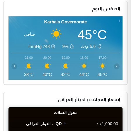
الطقس اليوم
Karbala Governorate
45°C
صافي
5.6 م\ث
9%
748
mmHg
22:00
21:00
20:00
19:00
18:00
17:00
‹
›
37°C
38°C
40°C
42°C
44°C
45°C
اسعار العملات بالدينار العراقي