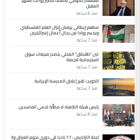
مستشار حكومي يكشف مصير رواتب الشهر
الجواهري يرد على صدام حسين سل
الموضوع :
المقبل
مضجعيك يابن الزنا (نص كامل)
منذ 6 ساعة
مطعم إيطالي يرفض إنزال العلم الفلسطيني
5
حيدر عاشور
ويخسر روادا من رجال أعمال إسرائيليين
التعليق : تحياتي لك استاذ حامدتركان. كلام
منذ 7 ساعة
دقيق ومسؤول؛ فالاستثمار الحقيقي للإنسان
تين "طقطق" المحلي يتصدر مبيعات سوق
وثروات البلد يعتمد على الكفاءة ...
السليمانية للجملة
بين الإهمال واغتصاب الأرض.. بلاد
الموضوع :
منذ 7 ساعة
الرافدين تعاني الجفاف والتصحر!!
الكويت تقرر إغلاق المدرسة الإيرانية
منذ 7 ساعة
رئيس هيئة النزاهة: لا مظلَّة تحمي الفاسدين
منذ 8 ساعة
لجنة التراخيص : 17 ناديا في دوري نجوم العراق و3