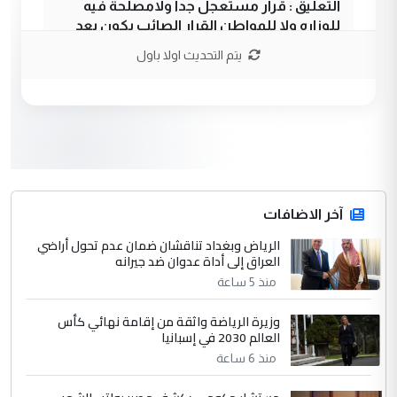
التعليق : قرار مستعجل جدا ولامصلحة فيه
للوزاره ولا للمواطن القرار الصائب يكون بعد
الاستماع للمدير ومغرفة ...
يتم التحديث اولا باول
وزير الصحة يعفي مدير مستشفى الكرخ
الموضوع :
العام في بغداد
3
سردار
التعليق : واحد من عصابة علي ماما يسقط
جنسية الرافد الثالث للعراق ومن اصول عريقة
ابا فرات ...
آخر الاضافات
الجواهري يرد على صدام حسين سل
الرياض وبغداد تناقشان ضمان عدم تحول أراضي
الموضوع :
العراق إلى أداة عدوان ضد جيرانه
مضجعيك يابن الزنا (نص كامل)
منذ 5 ساعة
4
سردار
وزيرة الرياضة واثقة من إقامة نهائي كأس
العالم 2030 في إسبانيا
التعليق : واحد من عصابة علي ماما يسقط
منذ 6 ساعة
جنسية الرافد الثالث للعراق ومن اصول عريقة
ابا فرات ...