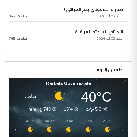
صحراء السعودي بدم العراقي !
الأحد 02 آب 2026
قراءات :
842
الأكشن بنسخته العراقية
الأحد 02 آب 2026
قراءات :
765
الطقس اليوم
Karbala Governorate
40°C
صافي
5.3 م\ث
13%
749
mmHg
02:00
01:00
00:00
23:00
22:00
21:00
‹
›