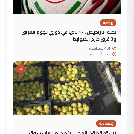
رياضية
لجنة التراخيص : 17 ناديا في دوري نجوم العراق
و3 فرق خارج الضوابط
401 مشاهدة
--
منذ 9 ساعة
5
إقتصادية
تين "طقطق" المحلي يتصدر مبيعات سوق