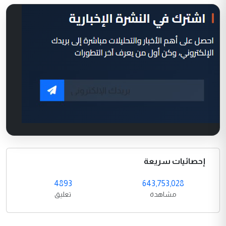
إحصائيات سريعة
4893
643,753,028
مشاهدة
تعليق