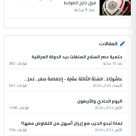
فرق خارج الضوابط
منذ 9 ساعة
المقالات
حتمية حصر السلاح المنفلت بيد الدولة العراقية
منذ 10 ساعة
قراءات :
382
عاشُورْاءُ.. السّنَةُ الثّالثةَ عشَرَة - إِنتفاضةُ صفَر…تمرّ...
الأربعاء 05 آب 2026
قراءات :
561
اليوم الحادي والأربعون
الأثنين 03 آب 2026
قراءات :
1708
لماذا تبدو الحرب مع إيران أسهل من التفاوض معها؟
الأثنين 03 آب 2026
قراءات :
756