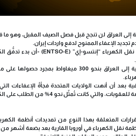
ية إلى العراق لن تنجح قبل فصل الصيف المقبل، وهو ما قد
م تجديد الإعفاء الممنوح لدفع واردات إيران.
وأكدت الشبكة الأوروبية لمشغّلي أنظمة نقل الكهرباء “إنتسو-إي” (ENTSO-E)
وتعتزم أنقرة زيادة صادرات الكهرباء التركية إلى العراق بنحو 300 ميغاواط بمجرد حصو
باء.
 بعد أن أنهت الولايات المتحدة فجأةً الإعفاءات التي
تسمح له باستيراد الكهرباء الإيرانية الخاضعة للعقوبات، والتي كانت تُمثّل نحو 4
لقرارات المتعلقة بهذا النوع من تمديدات أنظمة الكهربا
ة نقل الكهرباء في أوروبا القارية بعد بضعة أشهر من 