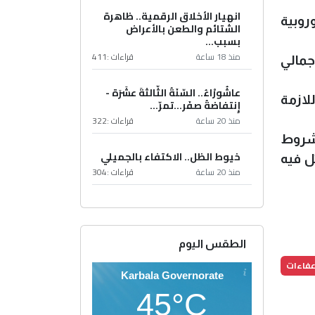
انهيار الأخلاق الرقمية.. ظاهرة
روبية
الشتائم والطعن بالأعراض
بسبب...
منذ 18 ساعة
قراءات :
411
60 ميغاواط، ليصل إجمالي
عاشُورْاءُ.. السّنَةُ الثّالثةَ عشَرَة -
للازمة
إِنتفاضةُ صفَر…تمرّ...
منذ 20 ساعة
قراءات :
322
لشروط
خيوط الظل.. الاكتفاء بالجميلي
ّل فيه
منذ 20 ساعة
قراءات :
304
الطقس اليوم
عفاءات
Karbala Governorate
45°C