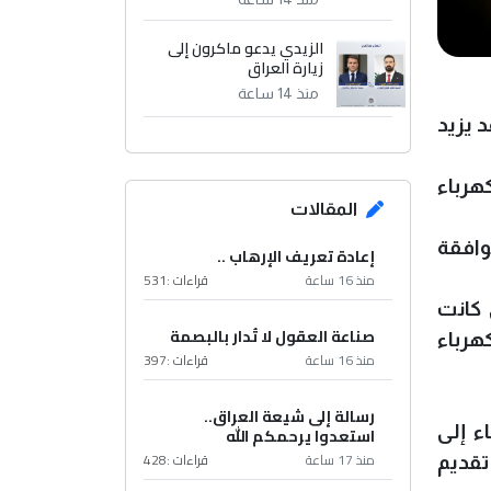
الزيدي يدعو ماكرون إلى
زيارة العراق
منذ 14 ساعة
 يزيد
 -أن بدء تدفُّق الكهرباء
المقالات
لها على موافقة
إعادة تعريف الإرهاب ..
منذ 16 ساعة
قراءات :
531
 كانت
صناعة العقول لا تُدار بالبصمة
% من الطلب على الكهرباء
منذ 16 ساعة
قراءات :
397
رسالة إلى شيعة العراق..
ء إلى
استعدوا يرحمكم الله
منذ 17 ساعة
قراءات :
428
تقديم