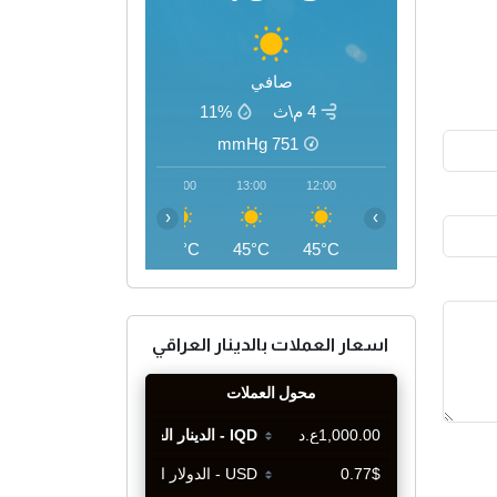
صافي
4 م\ث
11%
mmHg
751
16:00
15:00
14:00
13:00
12:00
‹
›
46°C
46°C
46°C
45°C
45°C
اسعار العملات بالدينار العراقي