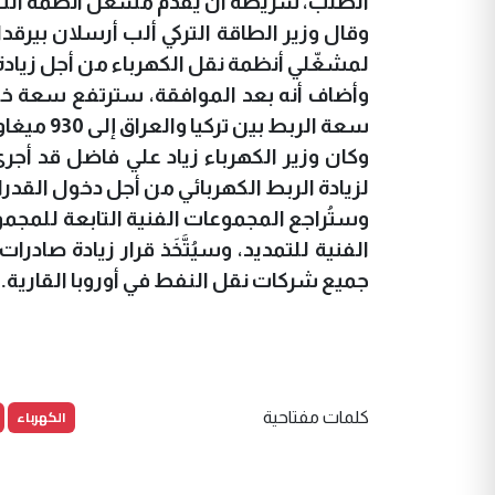
الطلب، شريطة أن يُقدّم مشغّل أنظمة النقل
وقال وزير الطاقة التركي ألب أرسلان بيرقدا
لمشغّلي أنظمة نقل الكهرباء من أجل زيادة ص
سعة الربط بين تركيا والعراق إلى 930 ميغاواط.
وكان وزير الكهرباء زياد علي فاضل قد أجرى،
لزيادة الربط الكهربائي من أجل دخول القدرات 
وستُراجع المجموعات الفنية التابعة للمجم
الفنية للتمديد، وسيُتَّخَذ قرار زيادة صادرات
جميع شركات نقل النفط في أوروبا القارية.
الكهرباء
كلمات مفتاحية