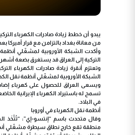
يبدو أن خطط زيادة صادرات الكهرباء الترك
من معاناة بغداد بالتزامن مع قرار أميركا بعد
التركية إلى العراق قد يستغرق بضعة أشهر.
الشبكة الأوروبية لمشغّلي أنظمة نقل الكهر
ويسعى العراق للحصول على كهرباء إضافية
في البلاد.
أنظمة نقل الكهرباء في أوروبا
وقال متحدث باسم “إنتسو-إي”: “تُتَّخَذ ا
منطقة تقع خارج نطاق سيطرة مشغّلي أنظم