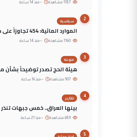
1187 مشاهدة
--
منذ 14 ساعة
2
سياسية
الموارد المائية: 454 تجاوزاً على دجلة تعود لجهات متنفذة
1160 مشاهدة
--
منذ 14 ساعة
3
منوعة
هيئة الحج تصدر توضيحاً بشأن موع
907 مشاهدة
--
منذ 16 ساعة
4
تقارير
بينها العراق.. خمس جبهات تنذر با
689 مشاهدة
--
منذ 21 ساعة
5
اخبار محلية