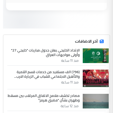
وزير الصحة يعفي مدير مستشفى الكرخ
الموضوع :
العام في بغداد
3
سردار
التعليق : واحد من عصابة علي ماما يسقط
جنسية الرافد الثالث للعراق ومن اصول عريقة
ابا فرات ...
آخر الاضافات
الجواهري يرد على صدام حسين سل
الاتحاد الخليجي يعلن جدول مباريات "خليجي 27"
الموضوع :
وأولى مواجهات العراق
مضجعيك يابن الزنا (نص كامل)
منذ 11 ساعة
4
سردار
(796) الف مستفيد من خدمات قسم التنمية
والتأهيل الاجتماعي للشباب في الزيارة الارب...
التعليق : واحد من عصابة علي ماما يسقط
منذ 11 ساعة
جنسية الرافد الثالث للعراق ومن اصول عريقة
ابا فرات ...
مصادر تكشف ملامح الاتفاق المرتقب بين مسقط
الجواهري يرد على صدام حسين سل
الموضوع :
وطهران بشأن "مضيق هرمز"
مضجعيك يابن الزنا (نص كامل)
منذ 12 ساعة