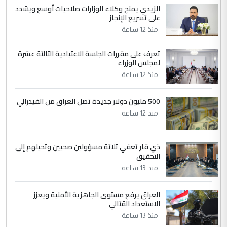
الزيدي يمنح وكلاء الوزارات صلاحيات أوسع ويشدد
5
حيدر عاشور
على تسريع الإنجاز
التعليق : تحياتي لك استاذ حامدتركان. كلام
منذ 12 ساعة
دقيق ومسؤول؛ فالاستثمار الحقيقي للإنسان
وثروات البلد يعتمد على الكفاءة ...
تعرف على مقررات الجلسة الاعتيادية الثالثة عشرة
بين الإهمال واغتصاب الأرض.. بلاد
لمجلس الوزراء
الموضوع :
الرافدين تعاني الجفاف والتصحر!!
منذ 12 ساعة
500 مليون دولار جديدة تصل العراق من الفيدرالي
منذ 12 ساعة
ذي قار تعفي ثلاثة مسؤولين صحيين وتحيلهم إلى
التحقيق
منذ 13 ساعة
العراق يرفع مستوى الجاهزية الأمنية ويعزز
الاستعداد القتالي
منذ 13 ساعة