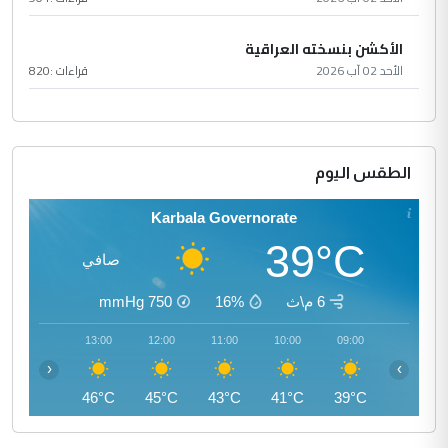
الأكشن بنسخته العراقية
الأحد 02 آب 2026
قراءات :
820
الطقس اليوم
Karbala Governorate
39°C
صافي
6 م\ث
16%
750
mmHg
14:00
13:00
12:00
11:00
10:00
09:00
‹
›
46°C
46°C
45°C
43°C
41°C
39°C