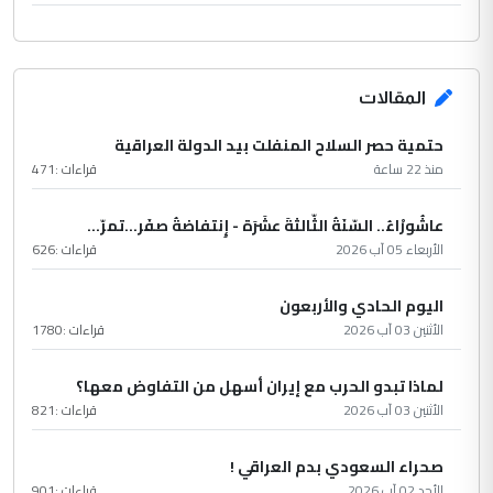
المقالات
حتمية حصر السلاح المنفلت بيد الدولة العراقية
منذ 22 ساعة
قراءات :
471
عاشُورْاءُ.. السّنَةُ الثّالثةَ عشَرَة - إِنتفاضةُ صفَر…تمرّ...
الأربعاء 05 آب 2026
قراءات :
626
اليوم الحادي والأربعون
الأثنين 03 آب 2026
قراءات :
1780
لماذا تبدو الحرب مع إيران أسهل من التفاوض معها؟
الأثنين 03 آب 2026
قراءات :
821
صحراء السعودي بدم العراقي !
الأحد 02 آب 2026
قراءات :
901