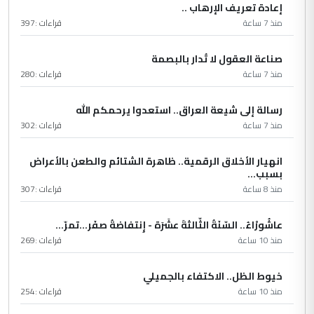
إعادة تعريف الإرهاب ..
منذ 7 ساعة
قراءات :
397
صناعة العقول لا تُدار بالبصمة
منذ 7 ساعة
قراءات :
280
رسالة إلى شيعة العراق.. استعدوا يرحمكم الله
منذ 7 ساعة
قراءات :
302
انهيار الأخلاق الرقمية.. ظاهرة الشتائم والطعن بالأعراض
بسبب...
منذ 8 ساعة
قراءات :
307
عاشُورْاءُ.. السّنَةُ الثّالثةَ عشَرَة - إِنتفاضةُ صفَر…تمرّ...
منذ 10 ساعة
قراءات :
269
خيوط الظل.. الاكتفاء بالجميلي
منذ 10 ساعة
قراءات :
254