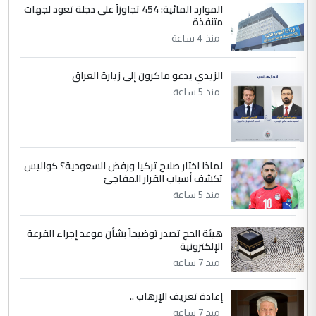
الموارد المائية: 454 تجاوزاً على دجلة تعود لجهات
4
متنفذة
يوسف غزوان عصمت
منذ 4 ساعة
التعليق : بكالوريوس فيزياء طبية متزوج و
زوجتي أيضا بكالوريوس سكني بغداد أرغب في
إكمال دراستي داخل ...
الزيدي يدعو ماكرون إلى زيارة العراق
السعودية توافق على الاستمرار في
منذ 5 ساعة
الموضوع :
إعطاء 100 منحة دراسية للطلبة العراقيين في
جامعاتها سنويا
لماذا اختار صلاح تركيا ورفض السعودية؟ كواليس
5
عبد الأمير جاسم هليل
تكشف أسباب القرار المفاجئ
التعليق : نحن اباء الطلاب الأوائل على العراق
منذ 5 ساعة
نتشرف بلقاء السيد احمد الصافي في العتبات
الحسنية لزرع ...
هيئة الحج تصدر توضيحاً بشأن موعد إجراء القرعة
مكتب السيد احمد الصافي : لا يوجود
الإلكترونية
الموضوع :
لدينا اي حساب على الفيس بوك وتويتر
منذ 7 ساعة
إعادة تعريف الإرهاب ..
منذ 7 ساعة