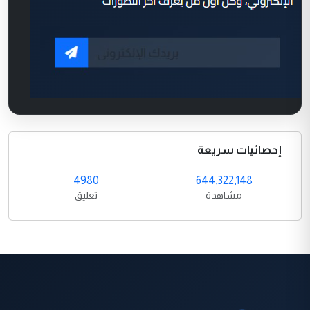
إحصائيات سريعة
4980
644,322,148
مشاهدة
تعليق