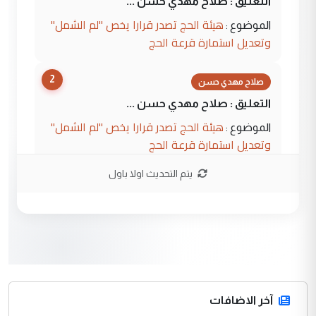
التعليق : صلاح مهدي حسن ...
هيئة الحج تصدر قرارا يخص "لم الشمل"
الموضوع :
وتعديل استمارة قرعة الحج
2
صلاح مهدي حسن
التعليق : صلاح مهدي حسن ...
هيئة الحج تصدر قرارا يخص "لم الشمل"
الموضوع :
وتعديل استمارة قرعة الحج
يتم التحديث اولا باول
3
hadi
التعليق : تحيه اخويه حسينيه اي انسان مهما
كان محدود المعرفه بتفاصيل احداث المنطقه
يقول بما لايقبل ...
أردوغان يؤكد ان اتفاقية مكة للدفاع
الموضوع :
المشترك لا تستهدف أية دولة ومفتوحة لانضمام
الدول الشقيقة
آخر الاضافات