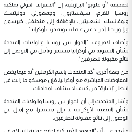
لصحيفة "أو غلوبو" البرازيلية، إن "الاعتراف الدولي بملكية
روسيا للقرم، سيفستابول، وجمهورتي دونيتسك
ولوغانسك الشعبيتين، بالإضافة إلى منطقتي خيرسون
وزابوريجيا، أمر لا غنى عنه لتسوية حرب أوكرانيا".
وأضاف لافروف: "الحوار بين روسيا والولايات المتحدة
بشأن التسوية في أوكرانيا مستمر ونأمل في التوصل إلى
نتائج مقبولة للطرفين".
من جهة أخرى، أكد المتحدث باسم الكرملين أنه فيما يخص
المفاوضات المباشرة مع أوكرانيا، فإن موسكو ما زالت في
انتظار "إشارة" من كييف لاستئناف المحادثات.
وأشار المتحدث إلى أن الحوار بين روسيا والولايات المتحدة
بشأن القضية الأوكرانية لا يزال مستمرا، مع آمال في
الوصول إلى نتائج مقبولة للطرفين.
وشدد على أن "الجهود الأميركية لدفع عملية السلام في