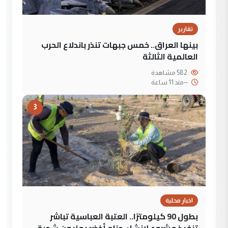
تقارير
بينها العراق.. خمس جبهات تنذر باندلاع الحرب
العالمية الثالثة
582 مشاهدة
--
منذ 11 ساعة
3
اخبار محلية
بطول 90 كيلومترًا.. العتبة العباسية تباشر
تنفيذ مشروع لإنشاء حزام أخضر بمليون شجرة