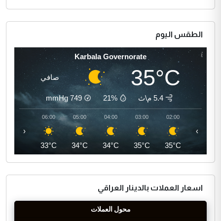
الطقس اليوم
Karbala Governorate
35°C
صافي
5.4 م\ث
21%
749
mmHg
07:00
06:00
05:00
04:00
03:00
02:00
‹
›
35°C
33°C
34°C
34°C
35°C
35°C
اسعار العملات بالدينار العراقي