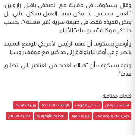
وقال بيسكوف، في مقابلة مع الصحفي بافيل زاروبين:
"العمل مستمر.. لا يمكن تنفيذ العمل بشكل علني، بل
يمكن تنفيذه فقط في صيغة سرية (غير معلنة)"، بحسب
ما ذكرته وكالة "سبوتنيك" للأنباء.
وأوضح بيسكوف أن فهم الرئيس الأمريكي للوضع المحيط
بالصراع في أوكرانيا يتوافق إلى حد كبير مع موقف روسيا.
ونوه بيسكوف بأن "هناك العديد من العناصر التي تتطابق
تماما".
كلمات مفتاحية
فلاديمير بوتين
سيرغي لافروف
الولايات المتحدة
وزير الخارجية
دونيتسك ولوغانسك
جزيرة القرم
القضية الأوكرانية
عملية السلام