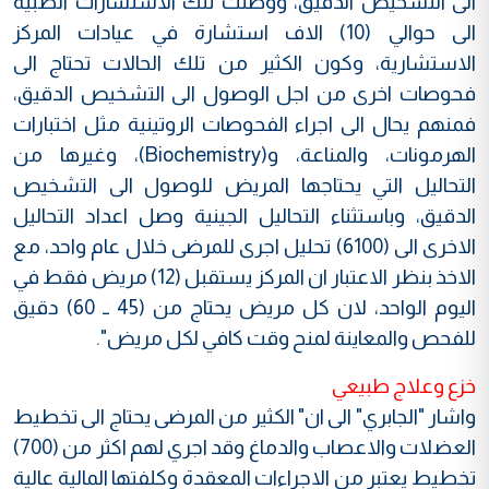
الى التشخيص الدقيق، ووصلت تلك الاستشارات الطبية
الى حوالي (10) الاف استشارة في عيادات المركز
الاستشارية، وكون الكثير من تلك الحالات تحتاج الى
فحوصات اخرى من اجل الوصول الى التشخيص الدقيق،
فمنهم يحال الى اجراء الفحوصات الروتينية مثل اختبارات
الهرمونات، والمناعة، و(Biochemistry)، وغيرها من
التحاليل التي يحتاجها المريض للوصول الى التشخيص
الدقيق، وباستثناء التحاليل الجينية وصل اعداد التحاليل
الاخرى الى (6100) تحليل اجرى للمرضى خلال عام واحد، مع
الاخذ بنظر الاعتبار ان المركز يستقبل (12) مريض فقط في
اليوم الواحد، لان كل مريض يحتاج من (45 ــ 60) دقيق
للفحص والمعاينة لمنح وقت كافي لكل مريض".
خزع وعلاج طبيعي
واشار "الجابري" الى ان" الكثير من المرضى يحتاج الى تخطيط
العضلات والاعصاب والدماغ وقد اجري لهم اكثر من (700)
تخطيط يعتبر من الاجراءات المعقدة وكلفتها المالية عالية