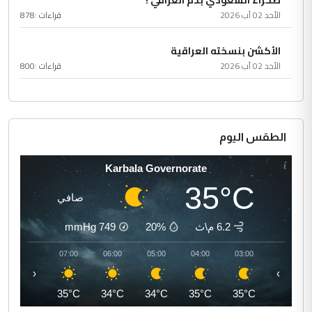
الأحد 02 آب 2026
قراءات :
878
الأكشن بنسخته العراقية
الأحد 02 آب 2026
قراءات :
800
الطقس اليوم
Karbala Governorate
35°C
صافي
6.2 م\ث
20%
749
mmHg
08:00
07:00
06:00
05:00
04:00
03:00
‹
›
36°C
35°C
34°C
34°C
35°C
35°C