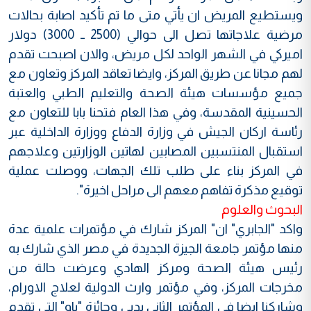
ويستطيع المريض ان يأتي متى ما تم تأكيد اصابة بحالات
مرضية علاجاتها تصل الى حوالي (2500 ــ 3000) دولار
اميركي في الشهر الواحد لكل مريض، والان اصبحت تقدم
لهم مجانا عن طريق المركز، وايضا تعاقد المركز وتعاون مع
جميع مؤسسات هيئة الصحة والتعليم الطبي والعتبة
الحسينية المقدسة، وفي هذا العام فتحنا بابا للتعاون مع
رئاسة اركان الجيش في وزارة الدفاع ووزارة الداخلية عبر
استقبال المنتسبين المصابين لهاتين الوزارتين وعلاجهم
في المركز بناء على طلب تلك الجهات، ووصلت عملية
توقيع مذكرة تفاهم معهم الى مراحل اخيرة".
البحوث والعلوم
واكد "الجابري" ان" المركز شارك في مؤتمرات علمية عدة
منها مؤتمر جامعة الجيزة الجديدة في مصر الذي شارك به
رئيس هيئة الصحة ومركز الهادي وعرضت حالة من
مخرجات المركز، وفي مؤتمر وارث الدولية لعلاج الاورام،
وشاركنا ايضا في المؤتمر الثاني بدبي وجائزة "باو" التي تقدم