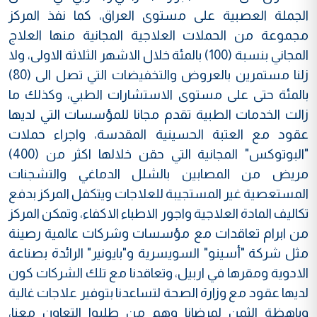
الجملة العصبية على مستوى العراق، كما نفذ المركز
مجموعة من الحملات العلاجية المجانية منها العلاج
المجاني بنسبة (100) بالمئة خلال الاشهر الثلاثة الاولى، ولا
زلنا مستمرين بالعروض والتخفيضات التي تصل الى (80)
بالمئة حتى على مستوى الاستشارات الطبي، وكذلك ما
زالت الخدمات الطبية تقدم مجانا للمؤسسات التي لديها
عقود مع العتبة الحسينية المقدسة، واجراء حملات
"البوتوكس" المجانية التي حقن خلالها اكثر من (400)
مريض من المصابين بالشلل الدماغي والتشجنات
المستعصية غير المستجيبة للعلاجات ويتكفل المركز بدفع
تكاليف المادة العلاجية واجور الاطباء الاكفاء، وتمكن المركز
من ابرام تعاقدات مع مؤسسات وشركات عالمية رصينة
مثل شركة "أسينو" السويسرية و"بايونير" الرائدة بصناعة
الادوية ومقرها في اربيل، وتعاقدنا مع تلك الشركات كون
لديها عقود مع وزارة الصحة لتساعدنا بتوفير علاجات غالية
وباهظة الثمن لمرضانا وهم من طلبوا التعاون معنا،