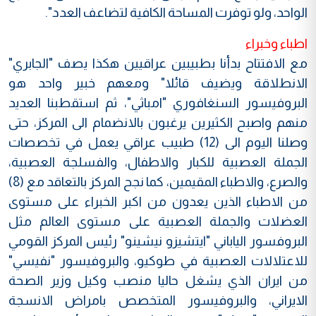
الواحد، ولو توفرت المساحة الكافية لتضاعف العدد".
اطباء وخبراء
مع الافتتاح بدأنا بطبيبين عراقيين هكذا يصف "الجابري"
الانطلاقة ويضيف قائلا" ومعهم خبير واحد هو
البروفيسور السنغافوري "امباثي"، ثم استقطبنا العديد
منهم واصبح الكثيرين يرغبون بالانضمام الى المركز، حتى
وصلنا اليوم الى (12) طبيب عراقي يعمل في تخصصات
الجملة العصبية للكبار والاطفال، والفسلجة العصبية،
والصرع، والاطباء المقيمين، كما نجح المركز بالتعاقد مع (8)
من الاطباء الذين يعدون من اكبر الخبراء على مستوى
العضلات والجملة العصبية على مستوى العالم مثل
البروفسور الياباني "ايتشيزو نيشينو" رئيس المركز القومي
للاعتلالات العصبية في طوكيو، والبروفيسور "نفيسي"
من ايران الذي يشغل حاليا منصب وكيل وزير الصحة
الايراني، والبروفيسور المتخصص بامراض الانسجة