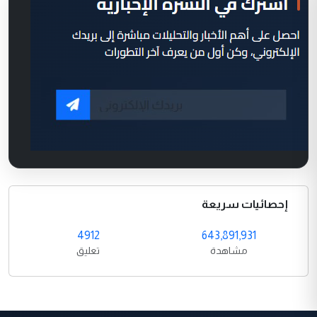
إحصائيات سريعة
4912
643,891,931
مشاهدة
تعليق