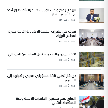
الزيدي يمنح وكلاء الوزارات صلاحيات أوسع ويشدد
5
حيدر عاشور
على تسريع الإنجاز
التعليق : تحياتي لك استاذ حامدتركان. كلام
منذ 6 ساعة
دقيق ومسؤول؛ فالاستثمار الحقيقي للإنسان
وثروات البلد يعتمد على الكفاءة ...
تعرف على مقررات الجلسة الاعتيادية الثالثة عشرة
بين الإهمال واغتصاب الأرض.. بلاد
لمجلس الوزراء
الموضوع :
الرافدين تعاني الجفاف والتصحر!!
منذ 7 ساعة
500 مليون دولار جديدة تصل العراق من الفيدرالي
منذ 7 ساعة
ذي قار تعفي ثلاثة مسؤولين صحيين وتحيلهم إلى
التحقيق
منذ 7 ساعة
العراق يرفع مستوى الجاهزية الأمنية ويعزز
الاستعداد القتالي