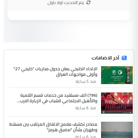
يتم التحديث اولا باول
وزير الصحة يعفي مدير مستشفى الكرخ
الموضوع :
العام في بغداد
3
سردار
التعليق : واحد من عصابة علي ماما يسقط
جنسية الرافد الثالث للعراق ومن اصول عريقة
ابا فرات ...
آخر الاضافات
الجواهري يرد على صدام حسين سل
الاتحاد الخليجي يعلن جدول مباريات "خليجي 27"
الموضوع :
وأولى مواجهات العراق
مضجعيك يابن الزنا (نص كامل)
منذ 5 ساعة
4
سردار
(796) الف مستفيد من خدمات قسم التنمية
والتأهيل الاجتماعي للشباب في الزيارة الارب...
التعليق : واحد من عصابة علي ماما يسقط
منذ 6 ساعة
جنسية الرافد الثالث للعراق ومن اصول عريقة
ابا فرات ...
مصادر تكشف ملامح الاتفاق المرتقب بين مسقط
الجواهري يرد على صدام حسين سل
الموضوع :
وطهران بشأن "مضيق هرمز"
مضجعيك يابن الزنا (نص كامل)
منذ 6 ساعة