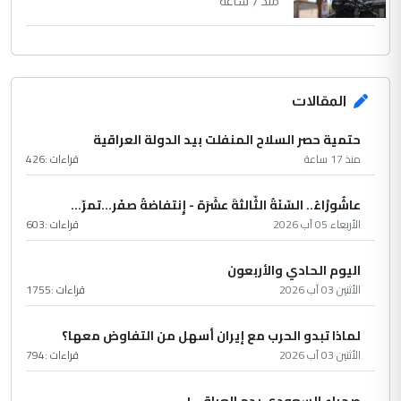
منذ 7 ساعة
المقالات
حتمية حصر السلاح المنفلت بيد الدولة العراقية
منذ 17 ساعة
قراءات :
426
عاشُورْاءُ.. السّنَةُ الثّالثةَ عشَرَة - إِنتفاضةُ صفَر…تمرّ...
الأربعاء 05 آب 2026
قراءات :
603
اليوم الحادي والأربعون
الأثنين 03 آب 2026
قراءات :
1755
لماذا تبدو الحرب مع إيران أسهل من التفاوض معها؟
الأثنين 03 آب 2026
قراءات :
794
صحراء السعودي بدم العراقي !