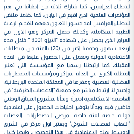
للاطباء العراقيين، كما شارك ثلاثة من اطبائنا في اهم
المؤتمرات العلمية الذي اقيم في اليابان، كما نظمنا ملتقى
للاطباء العراقيين لمد جسور التعاون معهم لتقديم الرعاية
الطبية المتكاملة، وكذلك حصل المركز وهو الاول في
العراق الذي يحصل على شهادة "الآيزو 9001 " خلال مدة
اربعة شهور، وحققنا اكثر من (20) بالمئة من متطلبات
الاعتمادية الدولية ونعمل على الحصول عليها في المدة
المقبلة، كما ارتبطنا رسميا مع المؤسسة التي تعتبر
المظلة الكبرى في العالم لمراكز ومؤسسات الاضطرابات
العضلية العصبية ومقرها في المملكة المتحدة البريطانية،
واصبح لنا ارتباط مباشر مع جمعية "الاعصاب الطرفية" في
العاصمة الاسكتلندية ادنبرة، وبدأنا بمشروع الميثاق الوطني
ماضين فيه، وبدأنا بتوفير احتياجات الحصول على اعتمادية
دولية خاصة لفئة خاصة لمرضى الاضطرابات العضلية
"التهاب العضلات الشوكي" ويعتبر اول مركز في الشرق
الاوسط يمنح الاعتمادية في هذا التخصص، وايضا خلال