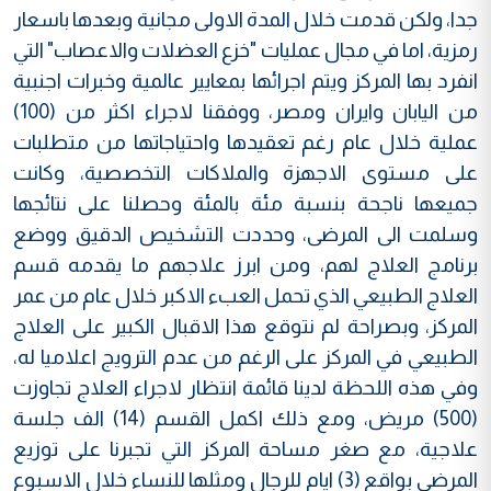
جدا، ولكن قدمت خلال المدة الاولى مجانية وبعدها باسعار
رمزية، اما في مجال عمليات "خزع العضلات والاعصاب" التي
انفرد بها المركز ويتم اجرائها بمعايير عالمية وخبرات اجنبية
من اليابان وايران ومصر، ووفقنا لاجراء اكثر من (100)
عملية خلال عام رغم تعقيدها واحتياجاتها من متطلبات
على مستوى الاجهزة والملاكات التخصصية، وكانت
جميعها ناجحة بنسبة مئة بالمئة وحصلنا على نتائجها
وسلمت الى المرضى، وحددت التشخيص الدقيق ووضع
برنامج العلاج لهم، ومن ابرز علاجهم ما يقدمه قسم
العلاج الطبيعي الذي تحمل العبء الاكبر خلال عام من عمر
المركز، وبصراحة لم نتوقع هذا الاقبال الكبير على العلاج
الطبيعي في المركز على الرغم من عدم الترويج اعلاميا له،
وفي هذه اللحظة لدينا قائمة انتظار لاجراء العلاج تجاوزت
(500) مريض، ومع ذلك اكمل القسم (14) الف جلسة
علاجية، مع صغر مساحة المركز التي تجبرنا على توزيع
المرضى بواقع (3) ايام للرجال ومثلها للنساء خلال الاسبوع