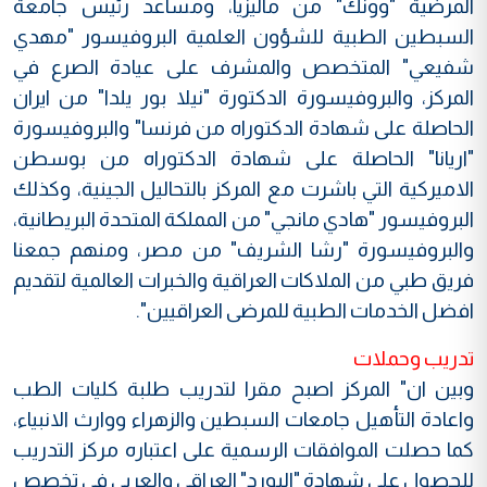
المرضية "وونك" من ماليزيا، ومساعد رئيس جامعة
السبطين الطبية للشؤون العلمية البروفيسور "مهدي
شفيعي" المتخصص والمشرف على عيادة الصرع في
المركز، والبروفيسورة الدكتورة "نيلا بور يلدا" من ايران
الحاصلة على شهادة الدكتوراه من فرنسا" والبروفيسورة
"اريانا" الحاصلة على شهادة الدكتوراه من بوسطن
الاميركية التي باشرت مع المركز بالتحاليل الجينية، وكذلك
البروفيسور "هادي مانجي" من المملكة المتحدة البريطانية،
والبروفيسورة "رشا الشريف" من مصر، ومنهم جمعنا
فريق طبي من الملاكات العراقية والخبرات العالمية لتقديم
افضل الخدمات الطبية للمرضى العراقيين".
تدريب وحملات
وبين ان" المركز اصبح مقرا لتدريب طلبة كليات الطب
واعادة التأهيل جامعات السبطين والزهراء ووارث الانبياء،
كما حصلت الموافقات الرسمية على اعتباره مركز التدريب
للحصول على شهادة "البورد" العراقي والعربي في تخصص