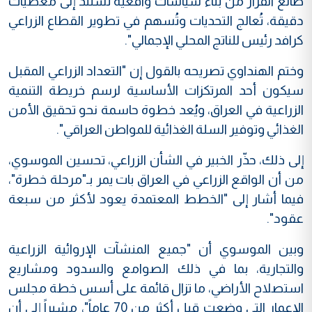
صانع القرار من بناء سياسات واقعية تستند إلى معطيات
دقيقة، تُعالج التحديات وتُسهم في تطوير القطاع الزراعي
كرافد رئيس للناتج المحلي الإجمالي".
وختم الهنداوي تصريحه بالقول إن "التعداد الزراعي المقبل
سيكون أحد المرتكزات الأساسية لرسم خريطة التنمية
الزراعية في العراق، ويُعد خطوة حاسمة نحو تحقيق الأمن
الغذائي وتوفير السلة الغذائية للمواطن العراقي".
إلى ذلك، حذّر الخبير في الشأن الزراعي، تحسين الموسوي،
من أن الواقع الزراعي في العراق بات يمر بـ"مرحلة خطرة"،
فيما أشار إلى "الخطط المعتمدة يعود لأكثر من سبعة
عقود".
وبين الموسوي أن "جميع المنشآت الإروائية الزراعية
والتجارية، بما في ذلك الصوامع والسدود ومشاريع
استصلاح الأراضي، ما تزال قائمة على أسس خطة مجلس
الإعمار التي وضعت قبل أكثر من 70 عاماً"، مشيراً إلى أن