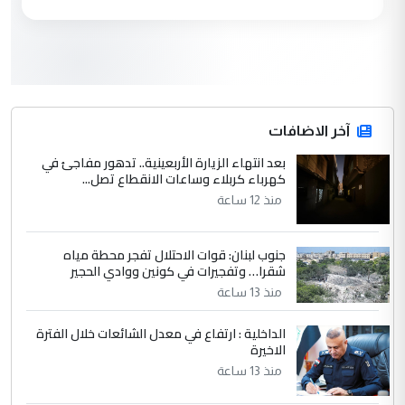
مكتب السيد احمد الصافي : لا يوجود
الموضوع :
لدينا اي حساب على الفيس بوك وتويتر
3
hadi
التعليق : قرار مستعجل جدا ولامصلحة فيه
آخر الاضافات
للوزاره ولا للمواطن القرار الصائب يكون بعد
الاستماع للمدير ومغرفة ...
بعد انتهاء الزيارة الأربعينية.. تدهور مفاجئ في
كهرباء كربلاء وساعات الانقطاع تصل...
وزير الصحة يعفي مدير مستشفى الكرخ
الموضوع :
العام في بغداد
منذ 12 ساعة
جنوب لبنان: قوات الاحتلال تفجر محطة مياه
4
سردار
شقرا… وتفجيرات في كونين ووادي الحجير
التعليق : واحد من عصابة علي ماما يسقط
منذ 13 ساعة
جنسية الرافد الثالث للعراق ومن اصول عريقة
ابا فرات ...
الداخلية : ارتفاع في معدل الشائعات خلال الفترة
الاخيرة
الجواهري يرد على صدام حسين سل
الموضوع :
مضجعيك يابن الزنا (نص كامل)
منذ 13 ساعة