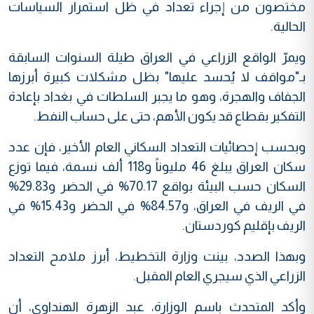
مختصون من إجراء تعداد في ظل استمرار السياسات
الحالية.
ويمرّ الواقع الزراعي في العراق طيلة السنوات السابقة
بـ"مواقف لا يُحسد عليها" بظل مشكلات كبيرة أبرزها
الجفاف والهجرة، وهو ما يجبر السلطات في بغداد بإعادة
التفكير بقطاع قد يكون الأهم، حتى على حساب النفط.
وبحسب إحصائيات التعداد السكاني العام الأخير، فإن عدد
سكان العراق يبلغ 46 مليوناً و118 ألف نسمة، فيما توزع
السكان حسب البيئة بواقع 70.17% في الحضر و29.83%
في الريف في العراق، و84.57% في الحضر و15.43% في
الريف بإقليم كوردستان.
وبهذا الصدد، بينت وزارة التخطيط، أبرز ملامح التعداد
الزراعي الذي سيجري العام المقبل.
وأكد المتحدث باسم الوزارة، عبد الزهرة الهنداوي، أن