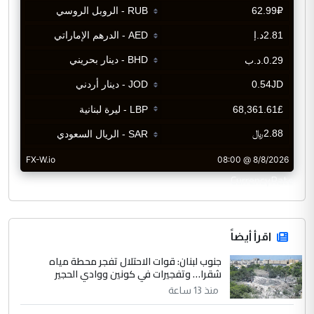
CurrencyRate
اقرأ أيضاً
جنوب لبنان: قوات الاحتلال تفجر محطة مياه
شقرا… وتفجيرات في كونين ووادي الحجير
منذ 13 ساعة