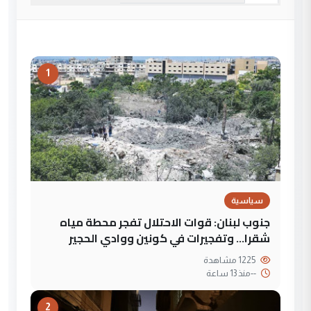
1
سياسية
جنوب لبنان: قوات الاحتلال تفجر محطة مياه
شقرا… وتفجيرات في كونين ووادي الحجير
1225 مشاهدة
--
منذ 13 ساعة
2