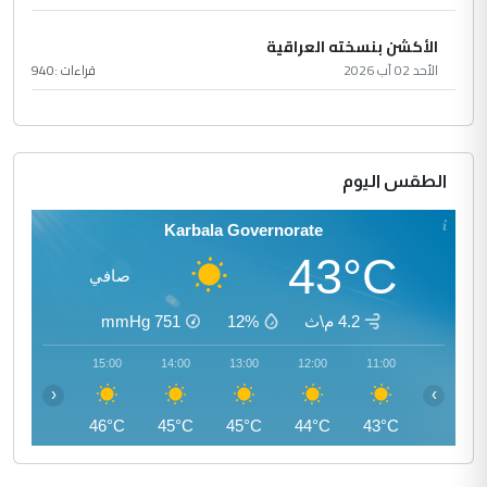
الأكشن بنسخته العراقية
الأحد 02 آب 2026
قراءات :
940
الطقس اليوم
Karbala Governorate
43°C
صافي
4.2 م\ث
12%
751
mmHg
16:00
15:00
14:00
13:00
12:00
11:00
‹
›
46°C
46°C
45°C
45°C
44°C
43°C