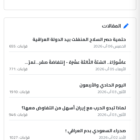
المقالات
حتمية حصر السلاح المنفلت بيد الدولة العراقية
الخميس 06 آب 2026
قراءات :
655
عاشُورْاءُ.. السّنَةُ الثّالثةَ عشَرَة - إِنتفاضةُ صفَر…تمرّ...
الأربعاء 05 آب 2026
قراءات :
771
اليوم الحادي والأربعون
الأثنين 03 آب 2026
قراءات :
1910
لماذا تبدو الحرب مع إيران أسهل من التفاوض معها؟
الأثنين 03 آب 2026
قراءات :
946
صحراء السعودي بدم العراقي !
الأحد 02 آب 2026
قراءات :
1027