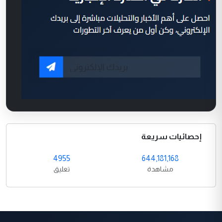
إحصائيات سريعة
4955
644,181,168
مشاهدة
تعليق