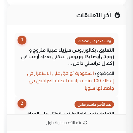
آخر التعليقات
1
يوسف غزوان عصمت
التعليق : بكالوريوس فيزياء طبية متزوج و
زوجتي أيضا بكالوريوس سكني بغداد أرغب في
إكمال دراستي داخل ...
السعودية توافق على الاستمرار في
الموضوع :
إعطاء 100 منحة دراسية للطلبة العراقيين في
جامعاتها سنويا
2
عبد الأمير جاسم هليل
التعليق : نحن اباء الطلاب الأوائل على العراق
نتشرف بلقاء السيد احمد الصافي في العتبات
يتم التحديث اولا باول
الحسنية لزرع ...