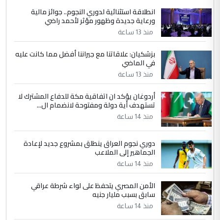
انطلاقة استثنائية لدوري النجوم.. جوائز مالية
5
سردار
ورعاية جديدة وظهور مؤثر لأحمد راضي
التعليق : واحد من عصابة علي ماما يسقط
منذ 13 ساعة
جنسية الرافد الثالث للعراق ومن اصول عريقة
ابا فرات ...
بزشكيان: علاقاتنا مع جيراننا أفضل مما كانت عليه
في الماضي
الجواهري يرد على صدام حسين سل
الموضوع :
مضجعيك يابن الزنا (نص كامل)
منذ 13 ساعة
أردوغان يؤكد ان اتفاقية مكة للدفاع المشترك لا
تستهدف أية دولة ومفتوحة لانضمام ال...
منذ 14 ساعة
دوري نجوم العراق ينطلق بمشروع جديد لإعادة
الجماهير إلى الملاعب
منذ 14 ساعة
الأمن المصري يتحفظ على لواء شرطة عراقي
سابق بسبب مليار جنيه
منذ 14 ساعة