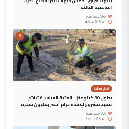
بينها العراق.. خمس جبهات تنذر باندلاع الحرب
العالمية الثالثة
568 مشاهدة
--
منذ 10 ساعة
3
اخبار محلية
بطول 90 كيلومترًا.. العتبة العباسية تباشر
تنفيذ مشروع لإنشاء حزام أخضر بمليون شجرة
506 مشاهدة
--
منذ 11 ساعة