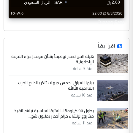
CurrencyRate
اقرأ أيضاً
هيئة الحج تصدر توضيحاً بشأن موعد إجراء القرعة
الإلكترونية
منذ 5 ساعة
بينها العراق.. خمس جبهات تنذر باندلاع الحرب
العالمية الثالثة
منذ 10 ساعة
بطول 90 كيلومترًا.. العتبة العباسية تباشر تنفيذ
مشروع لإنشاء حزام أخضر بمليون شج...
منذ 11 ساعة