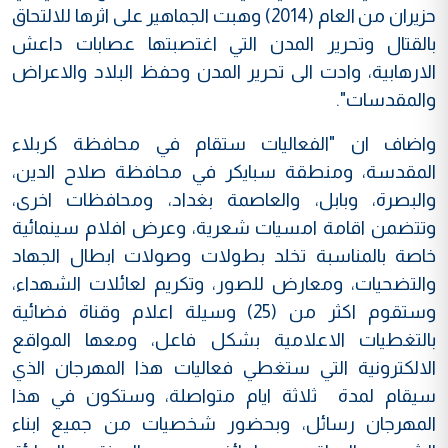
حزيران من العام (2014) وهبت الجماهير على اثرها للالتحاق
بالقتال وتحرير المدن التي اغتصبتها عصابات داعش
الارهابية، وادت الى تحرير المدن وحفظ البلاد والاعراض
والمقدسات".
واضاف ان "الفعاليات ستقام في محافظة كربلاء
المقدسة، ومنطقة سبايكر في محافظة صلاح الدين،
والبصرة، وبابل، والعاصمة بغداد، ومحافظات اخرى،
وتتضمن اقامة امسيات شعرية، وعرض افلام سينمائية
خاصة بالمناسبة تخلد بطولات وصولات ابطال الجهاد
والتضحيات، ومعارض للصور، وتكريم لعائلات الشهداء،
وستقوم اكثر من (25) وسيلة اعلام وقناة فضائية
بالتغطيات الاعلامية بشكل فاعل، ومعها المواقع
الالكترونية التي ستغطي فعاليات هذا المهرجان الذي
سيقام لمدة ثلاثة ايام متواصلة، وستكون في هذا
المهرجان رسائل، وبحضور شخصيات من جميع ابناء