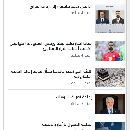
إكمال دراستي داخل ...
الزيدي يدعو ماكرون إلى زيارة العراق
السعودية توافق على الاستمرار في
منذ 4 ساعة
الموضوع :
إعطاء 100 منحة دراسية للطلبة العراقيين في
جامعاتها سنويا
لماذا اختار صلاح تركيا ورفض السعودية؟ كواليس
5
عبد الأمير جاسم هليل
تكشف أسباب القرار المفاجئ
التعليق : نحن اباء الطلاب الأوائل على العراق
منذ 4 ساعة
نتشرف بلقاء السيد احمد الصافي في العتبات
الحسنية لزرع ...
هيئة الحج تصدر توضيحاً بشأن موعد إجراء القرعة
مكتب السيد احمد الصافي : لا يوجود
الإلكترونية
الموضوع :
لدينا اي حساب على الفيس بوك وتويتر
منذ 5 ساعة
إعادة تعريف الإرهاب ..
منذ 6 ساعة
صناعة العقول لا تُدار بالبصمة