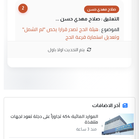
2
صلاح مهدي حسن
التعليق : صلاح مهدي حسن ...
هيئة الحج تصدر قرارا يخص "لم الشمل"
الموضوع :
وتعديل استمارة قرعة الحج
يتم التحديث اولا باول
3
hadi
التعليق : تحيه اخويه حسينيه اي انسان مهما
كان محدود المعرفه بتفاصيل احداث المنطقه
يقول بما لايقبل ...
أردوغان يؤكد ان اتفاقية مكة للدفاع
الموضوع :
المشترك لا تستهدف أية دولة ومفتوحة لانضمام
الدول الشقيقة
آخر الاضافات
الموارد المائية: 454 تجاوزاً على دجلة تعود لجهات
4
متنفذة
يوسف غزوان عصمت
منذ 3 ساعة
التعليق : بكالوريوس فيزياء طبية متزوج و
زوجتي أيضا بكالوريوس سكني بغداد أرغب في