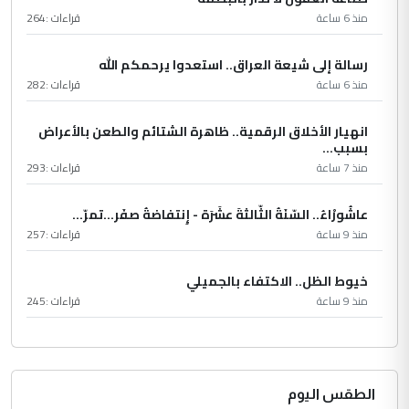
منذ 6 ساعة
قراءات :
264
رسالة إلى شيعة العراق.. استعدوا يرحمكم الله
منذ 6 ساعة
قراءات :
282
انهيار الأخلاق الرقمية.. ظاهرة الشتائم والطعن بالأعراض
بسبب...
منذ 7 ساعة
قراءات :
293
عاشُورْاءُ.. السّنَةُ الثّالثةَ عشَرَة - إِنتفاضةُ صفَر…تمرّ...
منذ 9 ساعة
قراءات :
257
خيوط الظل.. الاكتفاء بالجميلي
منذ 9 ساعة
قراءات :
245
الطقس اليوم