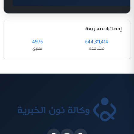
إحصائيات سريعة
4976
644,311,414
مشاهدة
تعليق