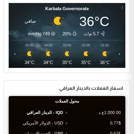
Karbala Governorate
36°C
صافي
5.7 م\ث
20%
749
mmHg
06:00
05:00
04:00
03:00
02:00
01:00
‹
›
33°C
34°C
34°C
35°C
35°C
36°C
اسعار العملات بالدينار العراقي