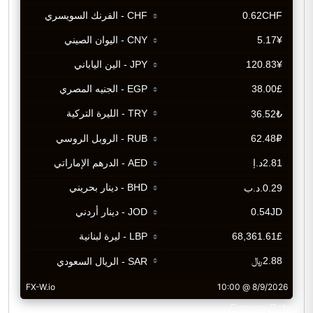
CurrencyRate