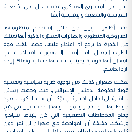
ليس على المستوى العسكري فحسب، بل على الأصعدة
السياسية والشعبية والإقليمية أيضًا.
فقد أظهرت إيران من خلال استخدام منظوماتها
الصاروخية المتطورة والطائرات المسيّرة الذكية أنها تمتلك
من القدرة ما يردع أي اعتداء عليها، مهما بلغت قوة
الطرف المقابل. لقد أثبتت الجمهورية الإسلامية في
الميدان أنها قوة إقليمية يحسب لها حساب، وتملك إرادة
الرد الحاسم.
تمكنت طهران كذلك من توجيه ضربة سياسية ونفسية
قوية لحكومة الاحتلال الإسرائيلي، حيث وجهت رسائل
مباشرة إلى الداخل الإسرائيلي تؤكد أن هذه الحكومة تقود
مواطنيها نحو الدمار والموت، وبهذا نجحت إيران في كبح
جماح المخططات التصعيدية التي كان يتبناها نتنياهو،
ورسّخت حقيقة أن المواجهة مع طهران لن تمر دون
كلفة باهظة وهذا ما اثبتته من خلال اخر لحظات المواجهة