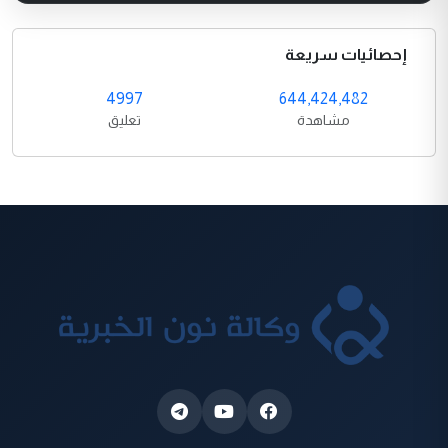
إحصائيات سريعة
4997
644,424,482
مشاهدة
تعليق