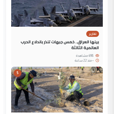
تقارير
بينها العراق.. خمس جبهات تنذر باندلاع الحرب
العالمية الثالثة
698 مشاهدة
--
منذ 22 ساعة
5