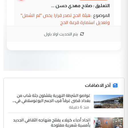
التعليق : صلاح مهدي حسن ...
هيئة الحج تصدر قرارا يخص "لم الشمل"
الموضوع :
وتعديل استمارة قرعة الحج
يتم التحديث اولا باول
3
hadi
التعليق : تحيه اخويه حسينيه اي انسان مهما
كان محدود المعرفه بتفاصيل احداث المنطقه
يقول بما لايقبل ...
أردوغان يؤكد ان اتفاقية مكة للدفاع
الموضوع :
المشترك لا تستهدف أية دولة ومفتوحة لانضمام
الدول الشقيقة
آخر الاضافات
غواصو الشرطة النهرية ينتشلون جثة شاب من
4
بغداد قضى غرقاً قرب الجسر اليوغوسلافي في...
يوسف غزوان عصمت
منذ 6 دقيقة
التعليق : بكالوريوس فيزياء طبية متزوج و
زوجتي أيضا بكالوريوس سكني بغداد أرغب في
اتحاد أدباء كربلاء يفتتح منهاجه الثقافي الجديد
إكمال دراستي داخل ...
بأمسية شعرية مفتوحة