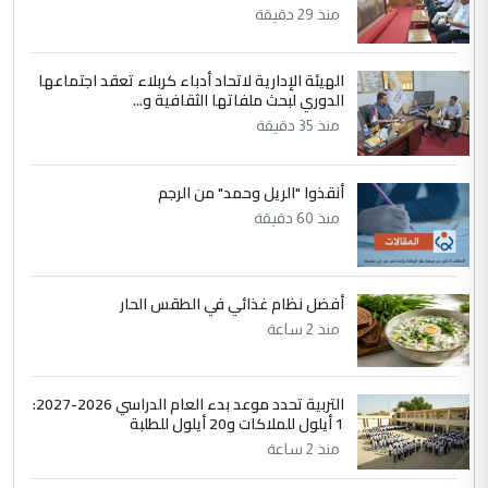
السعودية توافق على الاستمرار في
الموضوع :
منذ 29 دقيقة
إعطاء 100 منحة دراسية للطلبة العراقيين في
جامعاتها سنويا
الهيئة الإدارية لاتحاد أدباء كربلاء تعقد اجتماعها
الدوري لبحث ملفاتها الثقافية و...
5
عبد الأمير جاسم هليل
منذ 35 دقيقة
التعليق : نحن اباء الطلاب الأوائل على العراق
نتشرف بلقاء السيد احمد الصافي في العتبات
أنقذوا "الريل وحمد" من الرجم
الحسنية لزرع ...
منذ 60 دقيقة
مكتب السيد احمد الصافي : لا يوجود
الموضوع :
لدينا اي حساب على الفيس بوك وتويتر
أفضل نظام غذائي في الطقس الحار
منذ 2 ساعة
التربية تحدد موعد بدء العام الدراسي 2026-2027:
1 أيلول للملاكات و20 أيلول للطلبة
منذ 2 ساعة