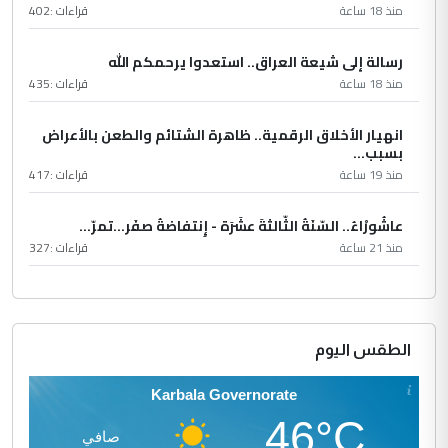
منذ 18 ساعة
قراءات :
402
رسالة إلى شيعة العراق.. استعدوا يرحمكم الله
منذ 18 ساعة
قراءات :
435
انهيار الأخلاق الرقمية.. ظاهرة الشتائم والطعن بالأعراض
بسبب...
منذ 19 ساعة
قراءات :
417
عاشُورْاءُ.. السّنَةُ الثّالثةَ عشَرَة - إِنتفاضةُ صفَر…تمرّ...
منذ 21 ساعة
قراءات :
327
الطقس اليوم
Karbala Governorate
46°C
صافي