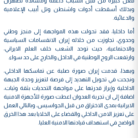
فعل كبيرة من قبل الشباب داعمة ومساندة لطهران
وبذلك أسقطت أدوات واشنطن وتل أبيب الإعلامية
والدعائية.
أما داخليا، فقد تحولت هذه المواجهة إلى منجز وطني
وحدوي، تجاوزت من خلاله إيران الانقسامات السياسية
والاجتماعية، حيث توحد الشعب خلف العلم الايراني،
وارتفعت الروح الوطنية في الداخل والخارج على حد سواء.
وبهذا، قدمت إيران صورة صلبة عن تماسكها الداخلي،
ونجحت في تحويل التهديد إلى فرصة لتعزيز وحدة الجبهة
الداخلية وإبراز قدرتها على مواجهة التحديات بثقة وثبات،
اضافة إلى ان تجربة العدوان اعطت صورة للأجهزة الامنية
الايرانية بمدى الاختراق من قبل الجواسيس، وبالتالي العمل
على تعزيز الامن الداخلي والقضاء على الخلايا بعد هذا الخرق
الواضح في استهداف قيادتها الامنية العليا.