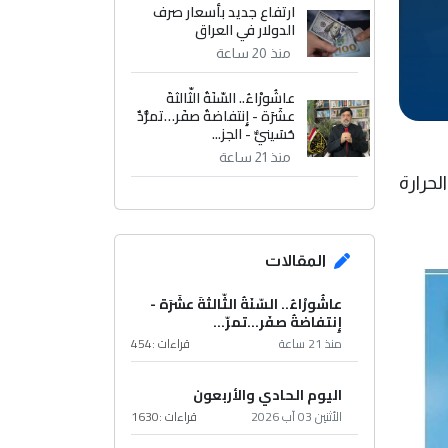
ارتفاع جديد بأسعار صرف
الدولار في العراق
منذ 20 ساعة
عاشُورْاءُ.. السّنَةُ الثّالثةَ
عشَرَة - إِنتفاضةُ صفَر…تمرُّدٌ
حُسَينيٌّ - الجز...
منذ 21 ساعة
لحرارة
المقالات
عاشُورْاءُ.. السّنَةُ الثّالثةَ عشَرَة -
إِنتفاضةُ صفَر…تمرّ...
منذ 21 ساعة
قراءات :
454
اليوم الحادي والأربعون
الأثنين 03 آب 2026
قراءات :
1630