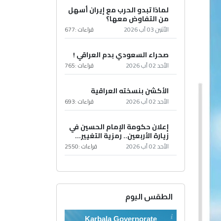
لماذا تبدو الحرب مع إيران أسهل
من التفاوض معها؟
الأثنين 03 آب 2026
قراءات :
677
صحراء السعودي بدم العراقي !
الأحد 02 آب 2026
قراءات :
765
الأكشن بنسخته العراقية
الأحد 02 آب 2026
قراءات :
693
إعلان حكومة الإمام الحسين في
زيارة الأربعين.. رمزية التغيير...
الأحد 02 آب 2026
قراءات :
2550
الطقس اليوم
Karbala Governorate