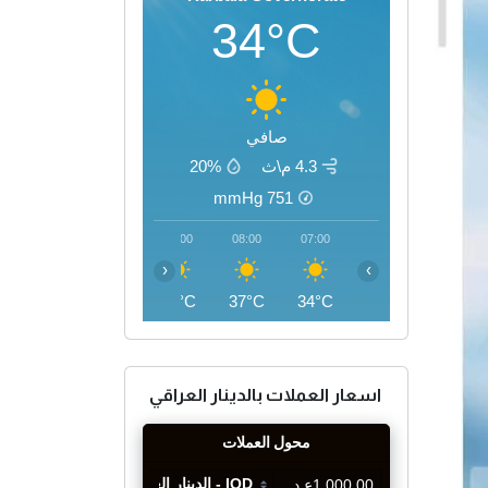
34°C
صافي
4.3 م\ث
20%
mmHg
751
11:00
10:00
09:00
08:00
07:00
‹
›
44°C
42°C
40°C
37°C
34°C
اسعار العملات بالدينار العراقي