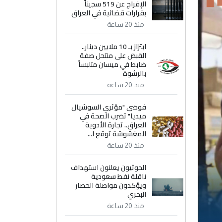
الإفراج عن 519 سجيناً
بقرارات قضائية في العراق
منذ 20 ساعة
ابتزاز بـ 10 ملايين دينار..
القبض على منتحل صفة
ضابط في ميسان متلبساً
بالرشوة
منذ 20 ساعة
فوضى "مؤثري السوشيال
ميديا" تضرب الصحة في
العراق.. تجارة الأدوية
المغشوشة توقع ا...
منذ 20 ساعة
الحوثيون يعلنون استهداف
ناقلة نفط سعودية
ويؤكدون مواصلة الحصار
البحري
منذ 20 ساعة