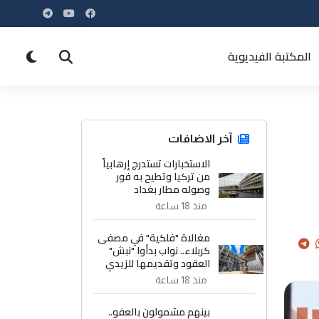
المكتبة الفيديوية
آخر الاضافات
الاستخبارات تستدرج إرهابياً
من تركيا وتطيح به فور
وصوله مطار بغداد
منذ 18 ساعة
مغالاة "فلكية" في مصفى
كربلاء.. نواب بدأوا "نبش"
العقود وتقديمها للزيدي
منذ 18 ساعة
بينهم مشمولون بالعفو..