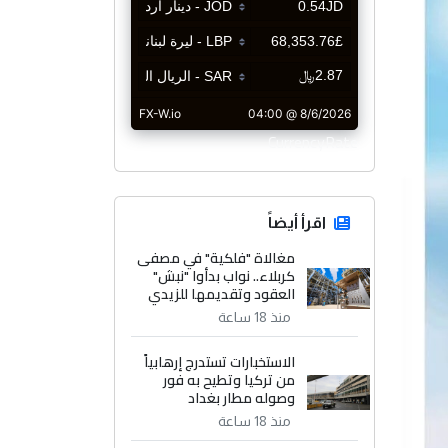
CurrencyRate
اقرأ أيضاً
مغالاة "فلكية" في مصفى
كربلاء.. نواب بدأوا "نبش"
العقود وتقديمها للزيدي
منذ 18 ساعة
الاستخبارات تستدرج إرهابياً
من تركيا وتطيح به فور
وصوله مطار بغداد
منذ 18 ساعة