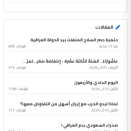
المقالات
حتمية حصر السلاح المنفلت بيد الدولة العراقية
منذ 13 ساعة
قراءات :
400
عاشُورْاءُ.. السّنَةُ الثّالثةَ عشَرَة - إِنتفاضةُ صفَر…تمرّ...
الأربعاء 05 آب 2026
قراءات :
575
اليوم الحادي والأربعون
الأثنين 03 آب 2026
قراءات :
1730
لماذا تبدو الحرب مع إيران أسهل من التفاوض معها؟
الأثنين 03 آب 2026
قراءات :
771
صحراء السعودي بدم العراقي !