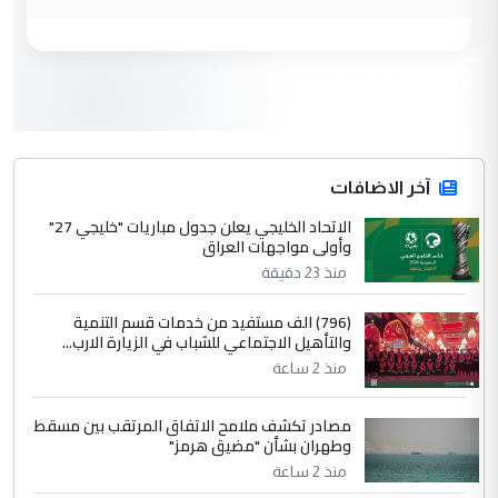
وزير الصحة يعفي مدير مستشفى الكرخ
الموضوع :
العام في بغداد
3
سردار
التعليق : واحد من عصابة علي ماما يسقط
جنسية الرافد الثالث للعراق ومن اصول عريقة
ابا فرات ...
آخر الاضافات
الجواهري يرد على صدام حسين سل
الاتحاد الخليجي يعلن جدول مباريات "خليجي 27"
الموضوع :
وأولى مواجهات العراق
مضجعيك يابن الزنا (نص كامل)
منذ 23 دقيقة
4
سردار
(796) الف مستفيد من خدمات قسم التنمية
والتأهيل الاجتماعي للشباب في الزيارة الارب...
التعليق : واحد من عصابة علي ماما يسقط
منذ 2 ساعة
جنسية الرافد الثالث للعراق ومن اصول عريقة
ابا فرات ...
مصادر تكشف ملامح الاتفاق المرتقب بين مسقط
الجواهري يرد على صدام حسين سل
الموضوع :
وطهران بشأن "مضيق هرمز"
مضجعيك يابن الزنا (نص كامل)
منذ 2 ساعة