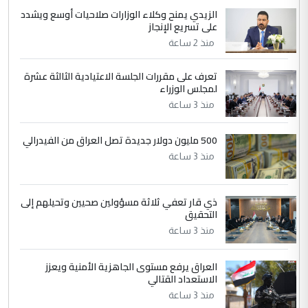
الزيدي يمنح وكلاء الوزارات صلاحيات أوسع ويشدد
5
حيدر عاشور
على تسريع الإنجاز
التعليق : تحياتي لك استاذ حامدتركان. كلام
منذ 2 ساعة
دقيق ومسؤول؛ فالاستثمار الحقيقي للإنسان
وثروات البلد يعتمد على الكفاءة ...
تعرف على مقررات الجلسة الاعتيادية الثالثة عشرة
بين الإهمال واغتصاب الأرض.. بلاد
لمجلس الوزراء
الموضوع :
الرافدين تعاني الجفاف والتصحر!!
منذ 3 ساعة
500 مليون دولار جديدة تصل العراق من الفيدرالي
منذ 3 ساعة
ذي قار تعفي ثلاثة مسؤولين صحيين وتحيلهم إلى
التحقيق
منذ 3 ساعة
العراق يرفع مستوى الجاهزية الأمنية ويعزز
الاستعداد القتالي
منذ 3 ساعة