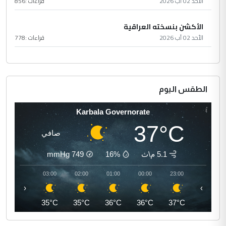
الأحد 02 آب 2026
قراءات :
856
الأكشن بنسخته العراقية
الأحد 02 آب 2026
قراءات :
778
الطقس اليوم
Karbala Governorate
37°C
صافي
5.1 م\ث
16%
749
mmHg
04:00
03:00
02:00
01:00
00:00
23:00
‹
›
35°C
35°C
35°C
36°C
36°C
37°C