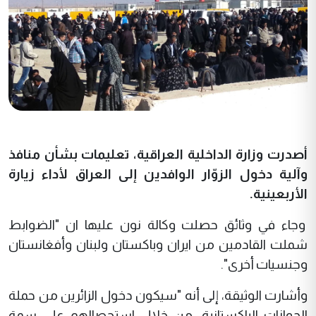
أصدرت وزارة الداخلية العراقية، تعليمات بشأن منافذ
وآلية دخول الزوّار الوافدين إلى العراق لأداء زيارة
الأربعينية.
وجاء في وثائق حصلت وكالة نون عليها ان "الضوابط
شملت القادمين من ايران وباكستان ولبنان وأفغانستان
وجنسيات أخرى".
وأشارت الوثيقة، إلى أنه "سيكون دخول الزائرين من حملة
الجوازات الباكستانية، من خلال استحصالهم على سمة