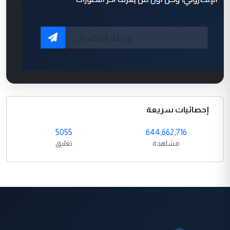
إحصائيات سريعة
5055
644,662,716
مشاهدة
تعليق