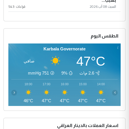
بسبب...
السبت 08 آب 2026
قراءات :
543
الطقس اليوم
Karbala Governorate
47°C
صافي
2.6 م\ث
9%
751
mmHg
19:00
18:00
17:00
16:00
15:00
14:00
‹
›
44°C
46°C
47°C
47°C
47°C
47°C
اسعار العملات بالدينار العراقي