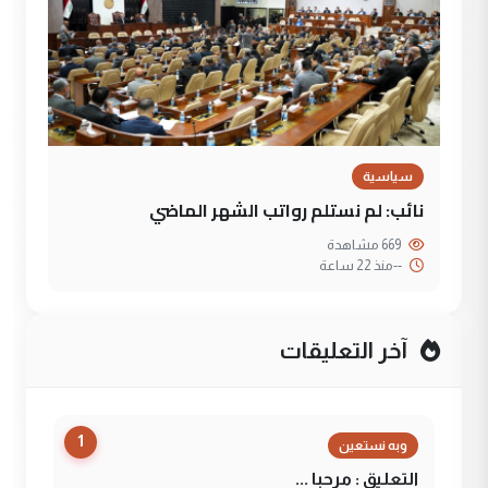
سياسية
نائب: لم نستلم رواتب الشهر الماضي
669 مشاهدة
--
منذ 22 ساعة
آخر التعليقات
1
وبه نستعين
التعليق : مرحبا ...