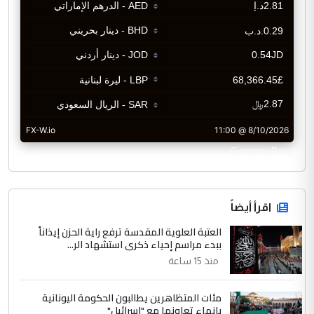
CurrencyRate
اقرأ أيضاً
العتبة العلوية المقدسة ترفع راية الحزن إيذاناً
ببدء مراسم إحياء ذكرى استشهاد الر...
منذ 15 ساعة
مئات المتظاهرين يطالبون الحكومة اليونانية
بإنهاء تعاونها مع "إسرائيل"