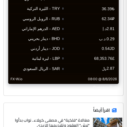
CurrencyRate
اقرأ أيضاً
مغالاة "فلكية" في مصفى كربلاء.. نواب بدأوا
"نبش" العقود وتقديمها للزيدي