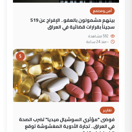
أمن ومجتمع
بينهم مشمولون بالعفو.. الإفراج عن 519
سجيناً بقرارات قضائية في العراق
592 مشاهدة
--
منذ 24 ساعة
5
تقارير
فوضى "مؤثري السوشيال ميديا" تضرب الصحة
في العراق.. تجارة الأدوية المغشوشة توقع