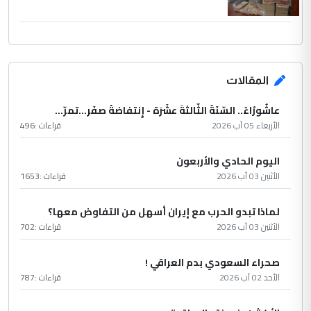
المقالات
عاشُورْاءُ.. السّنَةُ الثّالثةَ عشَرَة - إِنتفاضةُ صفَر…تمرّ...
الأربعاء 05 آب 2026
قراءات :
496
اليوم الحادي والأربعون
الأثنين 03 آب 2026
قراءات :
1653
لماذا تبدو الحرب مع إيران أسهل من التفاوض معها؟
الأثنين 03 آب 2026
قراءات :
702
صحراء السعودي بدم العراقي !
الأحد 02 آب 2026
قراءات :
787