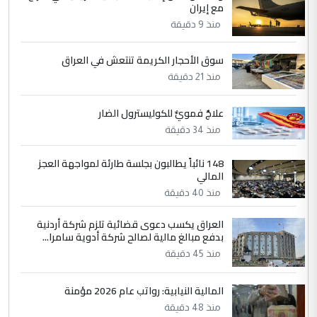
مع إيران
الرافدين تعاني الجفاف والتصحر!!
منذ 9 دقيقة
5
سوق الأحجار الكريمة تنتعش في العراق
علي
منذ 21 دقيقة
التعليق : هذه الزيارة تنفع لبنان، دون الشعب
العراقي، الذي احترق بحر الصيف، في حين
حكومة الزيدي ...
علاجٌ فمويٌّ للكوليسترول الضار
نواف سلام في بغداد.. "الفيول" مقابل
منذ 34 دقيقة
الموضوع :
تصدير النفط العراقي
148 نائباً يطالبون بجلسة طارئة لمواجهة العجز
المالي
منذ 40 دقيقة
العراق يكسب دعوى قضائية تلزم شركة أردنية
بدفع مبالغ مالية لصالح شركة أدوية سامرا...
منذ 45 دقيقة
المالية النيابية: رواتب عام 2026 مؤمنة
منذ 48 دقيقة