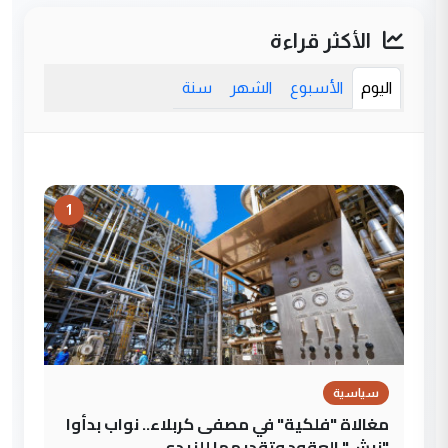
الأكثر قراءة
اليوم
الأسبوع
الشهر
سنة
1
سياسية
مغالاة "فلكية" في مصفى كربلاء.. نواب بدأوا
"نبش" العقود وتقديمها للزيدي