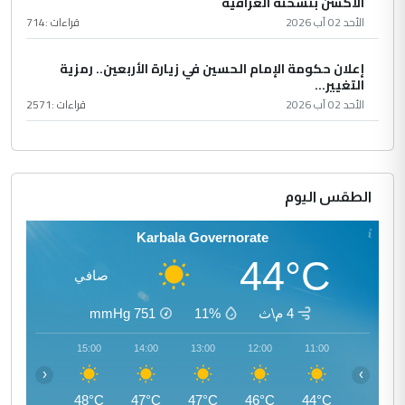
الأكشن بنسخته العراقية
الأحد 02 آب 2026
قراءات :
714
إعلان حكومة الإمام الحسين في زيارة الأربعين.. رمزية
التغيير...
الأحد 02 آب 2026
قراءات :
2571
الطقس اليوم
Karbala Governorate
44°C
صافي
4 م\ث
11%
751
mmHg
16:00
15:00
14:00
13:00
12:00
11:00
‹
›
47°C
48°C
47°C
47°C
46°C
44°C