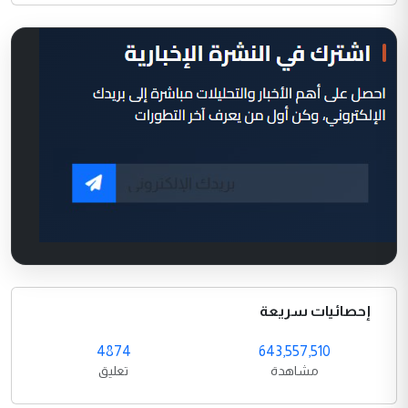
إحصائيات سريعة
4874
643,557,510
مشاهدة
تعليق