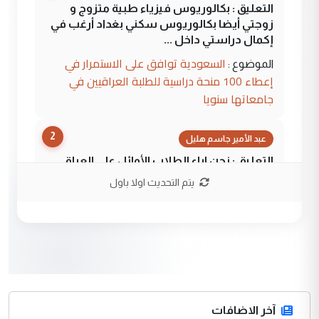
التعليق : بكالوريوس فيزياء طبية متزوج و
زوجتي أيضا بكالوريوس سكني بغداد أرغب في
إكمال دراستي داخل ...
السعودية توافق على الاستمرار في
الموضوع :
إعطاء 100 منحة دراسية للطلبة العراقيين في
جامعاتها سنويا
2
عبد الأمير جاسم هليل
التعليق : نحن اباء الطلاب الأوائل على العراق
نتشرف بلقاء السيد احمد الصافي في العتبات
يتم التحديث اولا باول
الحسنية لزرع ...
مكتب السيد احمد الصافي : لا يوجود
الموضوع :
لدينا اي حساب على الفيس بوك وتويتر
3
hadi
التعليق : قرار مستعجل جدا ولامصلحة فيه
آخر الاضافات
للوزاره ولا للمواطن القرار الصائب يكون بعد