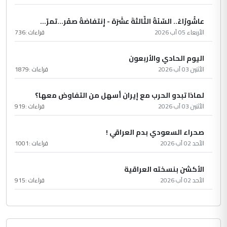
عاشُورْاءُ.. السّنَةُ الثّالثةَ عشَرَة - إِنتفاضةُ صفَر…تمرّ...
الأربعاء 05 آب 2026
قراءات :
736
اليوم الحادي والأربعون
الأثنين 03 آب 2026
قراءات :
1879
لماذا تبدو الحرب مع إيران أسهل من التفاوض معها؟
الأثنين 03 آب 2026
قراءات :
919
صحراء السعودي بدم العراقي !
الأحد 02 آب 2026
قراءات :
1001
الأكشن بنسخته العراقية
الأحد 02 آب 2026
قراءات :
915