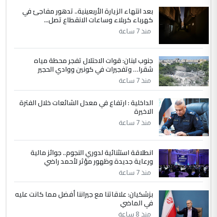
الاستماع للمدير ومغرفة ...
بعد انتهاء الزيارة الأربعينية.. تدهور مفاجئ في
كهرباء كربلاء وساعات الانقطاع تصل...
وزير الصحة يعفي مدير مستشفى الكرخ
الموضوع :
العام في بغداد
منذ 7 ساعة
جنوب لبنان: قوات الاحتلال تفجر محطة مياه
4
سردار
شقرا… وتفجيرات في كونين ووادي الحجير
التعليق : واحد من عصابة علي ماما يسقط
منذ 7 ساعة
جنسية الرافد الثالث للعراق ومن اصول عريقة
ابا فرات ...
الداخلية : ارتفاع في معدل الشائعات خلال الفترة
الاخيرة
الجواهري يرد على صدام حسين سل
الموضوع :
مضجعيك يابن الزنا (نص كامل)
منذ 7 ساعة
انطلاقة استثنائية لدوري النجوم.. جوائز مالية
5
سردار
ورعاية جديدة وظهور مؤثر لأحمد راضي
التعليق : واحد من عصابة علي ماما يسقط
منذ 7 ساعة
جنسية الرافد الثالث للعراق ومن اصول عريقة
ابا فرات ...
بزشكيان: علاقاتنا مع جيراننا أفضل مما كانت عليه
في الماضي
الجواهري يرد على صدام حسين سل
الموضوع :
مضجعيك يابن الزنا (نص كامل)
منذ 8 ساعة