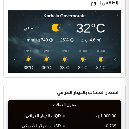
الطقس اليوم
Karbala Governorate
32°C
صافي
4.6 م\ث
26%
749
mmHg
10:00
09:00
08:00
07:00
06:00
05:00
‹
›
41°C
38°C
36°C
33°C
32°C
32°C
اسعار العملات بالدينار العراقي