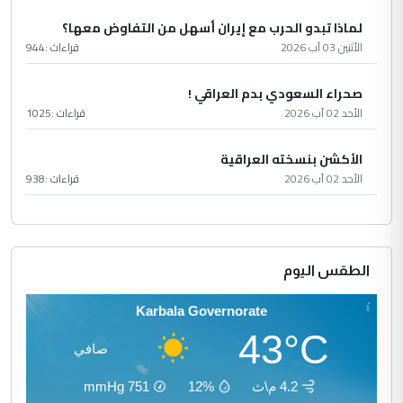
لماذا تبدو الحرب مع إيران أسهل من التفاوض معها؟
الأثنين 03 آب 2026
قراءات :
944
صحراء السعودي بدم العراقي !
الأحد 02 آب 2026
قراءات :
1025
الأكشن بنسخته العراقية
الأحد 02 آب 2026
قراءات :
938
الطقس اليوم
Karbala Governorate
43°C
صافي
4.2 م\ث
12%
751
mmHg