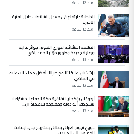
منذ 12 ساعة
جنسية الرافد الثالث للعراق ومن اصول عريقة
ابا فرات ...
الداخلية : ارتفاع في معدل الشائعات خلال الفترة
الاخيرة
الجواهري يرد على صدام حسين سل
الموضوع :
مضجعيك يابن الزنا (نص كامل)
منذ 12 ساعة
انطلاقة استثنائية لدوري النجوم.. جوائز مالية
5
سردار
ورعاية جديدة وظهور مؤثر لأحمد راضي
التعليق : واحد من عصابة علي ماما يسقط
منذ 13 ساعة
جنسية الرافد الثالث للعراق ومن اصول عريقة
ابا فرات ...
بزشكيان: علاقاتنا مع جيراننا أفضل مما كانت عليه
في الماضي
الجواهري يرد على صدام حسين سل
الموضوع :
مضجعيك يابن الزنا (نص كامل)
منذ 13 ساعة
أردوغان يؤكد ان اتفاقية مكة للدفاع المشترك لا
تستهدف أية دولة ومفتوحة لانضمام ال...
منذ 13 ساعة
دوري نجوم العراق ينطلق بمشروع جديد لإعادة
الجماهير إلى الملاعب