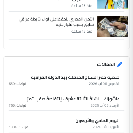
منذ 13 ساعة
الأمن المصري يتحفظ على لواء شرطة عراقي
سابق بسبب مليار جنيه
منذ 13 ساعة
المقالات
حتمية حصر السلاح المنفلت بيد الدولة العراقية
الخميس 06 آب 2026
قراءات :
650
عاشُورْاءُ.. السّنَةُ الثّالثةَ عشَرَة - إِنتفاضةُ صفَر…تمرّ...
الأربعاء 05 آب 2026
قراءات :
765
اليوم الحادي والأربعون
الأثنين 03 آب 2026
قراءات :
1906