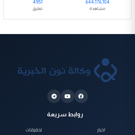
4951
644,176,104
مشاهدة
تعليق
روابط سريعة
اخبار
تحقيقات