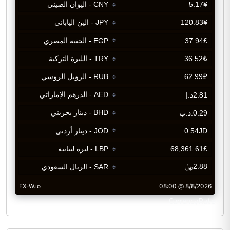
CurrencyRate