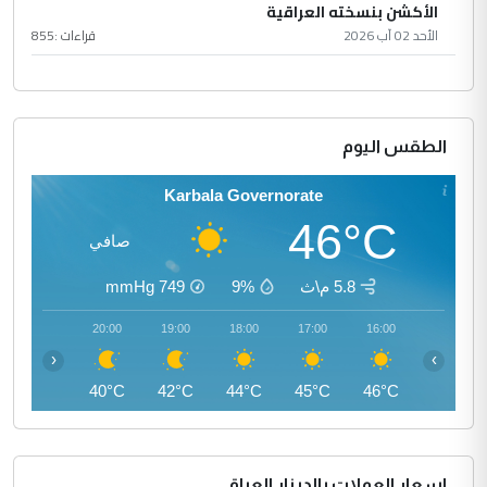
الأكشن بنسخته العراقية
الأحد 02 آب 2026
قراءات :
855
الطقس اليوم
Karbala Governorate
46°C
صافي
5.8 م\ث
9%
749
mmHg
21:00
20:00
19:00
18:00
17:00
16:00
‹
›
38°C
40°C
42°C
44°C
45°C
46°C
اسعار العملات بالدينار العراقي