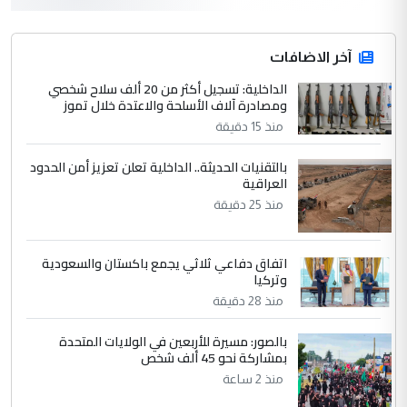
3
hadi
التعليق : قرار مستعجل جدا ولامصلحة فيه
آخر الاضافات
للوزاره ولا للمواطن القرار الصائب يكون بعد
الاستماع للمدير ومغرفة ...
الداخلية: تسجيل أكثر من 20 ألف سلاح شخصي
ومصادرة آلاف الأسلحة والاعتدة خلال تموز
وزير الصحة يعفي مدير مستشفى الكرخ
الموضوع :
العام في بغداد
منذ 15 دقيقة
بالتقنيات الحديثة.. الداخلية تعلن تعزيز أمن الحدود
4
العراقية
سردار
منذ 25 دقيقة
التعليق : واحد من عصابة علي ماما يسقط
جنسية الرافد الثالث للعراق ومن اصول عريقة
ابا فرات ...
اتفاق دفاعي ثلاثي يجمع باكستان والسعودية
الجواهري يرد على صدام حسين سل
وتركيا
الموضوع :
مضجعيك يابن الزنا (نص كامل)
منذ 28 دقيقة
بالصور: مسيرة للأربعين في الولايات المتحدة
5
بمشاركة نحو 45 ألف شخص
سردار
منذ 2 ساعة
التعليق : واحد من عصابة علي ماما يسقط
جنسية الرافد الثالث للعراق ومن اصول عريقة