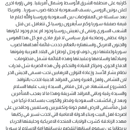
كارثيه على منطقه الشرق الأوسط وشمال أفريقيا.. وفي زاوية اخرى
اعلن بوتين الروسي بنسف السعودية لحظة ضرب سوريا... وامريكا
بعد سلسلة من المفاوضات بين السعودية وروسيا والله اعلم ما
قيمة صفقة سوريا وكم سأيغرون روسيا كي تتغافل عن قتل
الشعب السوري ونتمى ان تعيش روسيا وجود ام عدم وجود لكونها
دولة عظمى وصاحبة قرار سياسي لا قرار مادي مع كل هذا الهوس
والجنون الامريكي واستهتاره بالعالم حددت قائمة أهدافها لضرب
سوريا،واعلنتها دون خوف او وجل (وطز) في البلاد العربية وقوتها
ومبادئها واسلامها وعقيدتها وهذه القائمة تشمل منظومات
الدفاع الجوي، ومراكز القيادة والتحكم، وأن هذه الضربة شل قدرات
نظام بشار الأسد وإعادة التوازن الارهابين تحت مسمى الجيش الحر
لان النشامى واهل الغيرة ومحبي المراقد الدينية اخذت بالتوافد
كمشروع استشهاد من اجل مقامي السيدة زينب عليها السلام
والسيدة رقية وباقي المراقد الشريفة.وهذا ما لا يعجب المتأمرين
وبعد ان انكشفت السعودية وقطر والكويت بمساعدة تركيا من
قبل متأسلمي الارض انهم خونة وتكفيريين وسلفيين وحاقدين على
اضرحة اهل البيت وبناء الدولة الامامية التي اخذت تسير في ركابها
مهدد الزنادقة كشرت الولايات المتحدة الامريكية وحليفتها الحرباء
بريطانيا عن سموم اسنانها لتقضم بترسانتها امة الاسلام لا سوريا