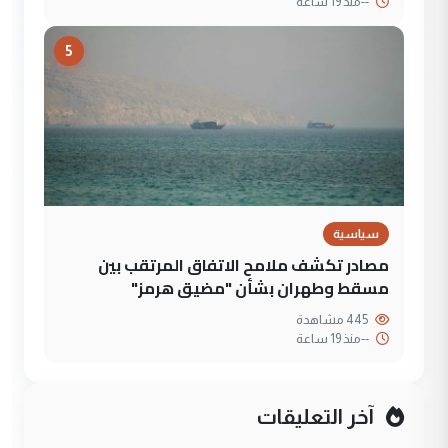
--
منذ 19 ساعة
5
سياسية
مصادر تكشف ملامح الاتفاق المرتقب بين
مسقط وطهران بشأن "مضيق هرمز"
445 مشاهدة
--
منذ 19 ساعة
آخر التعليقات