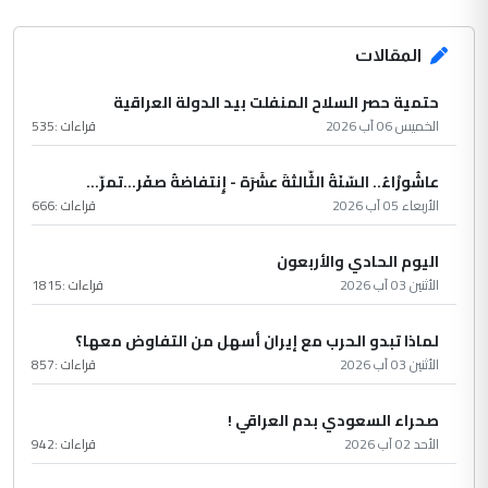
المقالات
حتمية حصر السلاح المنفلت بيد الدولة العراقية
الخميس 06 آب 2026
قراءات :
535
عاشُورْاءُ.. السّنَةُ الثّالثةَ عشَرَة - إِنتفاضةُ صفَر…تمرّ...
الأربعاء 05 آب 2026
قراءات :
666
اليوم الحادي والأربعون
الأثنين 03 آب 2026
قراءات :
1815
لماذا تبدو الحرب مع إيران أسهل من التفاوض معها؟
الأثنين 03 آب 2026
قراءات :
857
صحراء السعودي بدم العراقي !
الأحد 02 آب 2026
قراءات :
942