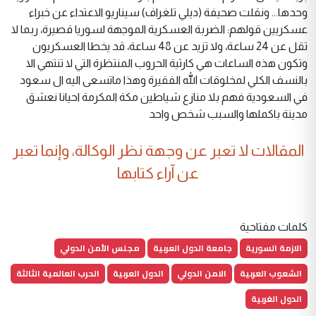
وحدها... ونقلت صحيفة (ديلي تلغراف) سيناريو الاعتداء عن خبراء
عسكريين قولهم: الضربة العسكرية الموجهة لسوريا قصيرة، ربما لا
تقل عن 24 ساعة، ولا تزيد عن 48 ساعة، قد يخطا العسكريون
وتكون هذه الساعات هي كارثية الحروب المنتظرة التي لا تنتهي الا
بالنسف الكلي لمخلوقات الله الفقيرة وهذا ماتسعى اليه ال سعود
في السعودية فهم بلا منازع شياطين مكة المكرمة احيانا نعشق
مدينة باكملها والسبب شخص واحد
المقالات لا تعبر عن وجهة نظر الوكالة، وإنما تعبر
عن آراء كتابها
كلمات مفتاحية
الازمة السورية
جامعة الدول العربية
مجلس الأمن الدولي
الشعوب العربية
الامن الدولي
الدول العربية
الحرب العالمية الثالثة
الدول الغربية