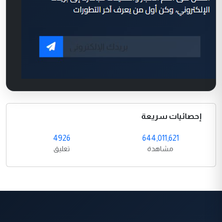
إحصائيات سريعة
4926
644,011,621
مشاهدة
تعليق