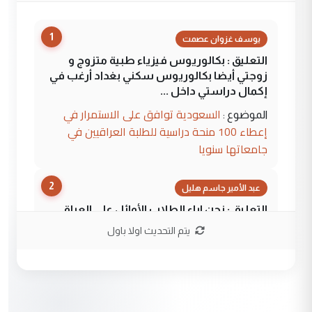
1
يوسف غزوان عصمت
التعليق : بكالوريوس فيزياء طبية متزوج و
زوجتي أيضا بكالوريوس سكني بغداد أرغب في
إكمال دراستي داخل ...
السعودية توافق على الاستمرار في
الموضوع :
إعطاء 100 منحة دراسية للطلبة العراقيين في
جامعاتها سنويا
2
عبد الأمير جاسم هليل
التعليق : نحن اباء الطلاب الأوائل على العراق
نتشرف بلقاء السيد احمد الصافي في العتبات
يتم التحديث اولا باول
الحسنية لزرع ...
مكتب السيد احمد الصافي : لا يوجود
الموضوع :
لدينا اي حساب على الفيس بوك وتويتر