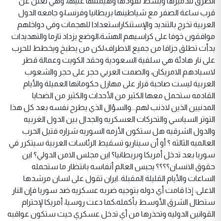
الطرق لتدميرها وبسط نفوذها وهيمنتها عليها، وهي تعلن عن
قرب ساعة الصفر مع شياطينها بريطانيا وفرنسا،و جامعه الدول
العربية تخرج بالتنديد والإستنكاراستعدادا للهجمات وفي دواخلهم
موافقون خوفا على كراسيهم الهشة،الوضع يزداد تازما والتهديدات
بدأت تطلق جزافا من جميع الاطراف،لكن من يطبخ ويخطط للحرب
على نار هادئة هي سلفية السعودية وحقد الكويت وعمالة قطر
لاسيادهم الامريكان، والصمت العربي حجر على حجر والشعوب
العربية ليست صاحبة قرار على مهازل حكوماتها العميلة والأيام
القادمه ستحمل معها الكثير من الأحداث والكثير من الضحايا
المدنيين الذين لاذنب لهم...والسؤال الذي يطرح نفسه بعد كل هذا
التوتر السياسي والتحركات العسكريه والجدال بين الدول الغربيه
والدول الشرقيه هل ستكون الأزمه السوريه شراره فتيل الحرب
العالميه الثالثه ؟ أو أن سيناريو تسقيط الرئاسات العربية سيتكرر في
سوريا بعد تدخل أمريكا وبريطانيا؟ اين مجلس الامن الدولي؟ اين
حقوق الانسان؟؟؟؟ يحبس العالم أنفاسه بانتظار ما ستحمله
الساعات والأيام القليلة المقبلة..ايران تقول على لسان مرشدها
الاعلى: إذا قامت أي دوله بتوجيه ضربه عسكريه ضد سوريا فإن النار
ستطال الشرق الأوسط بأكمله،كما دعت روسيا، أمريكا لإحترام
القوانين الدوليه وتحذرها من أي تدخل عسكري حيث ستكون عواقبه