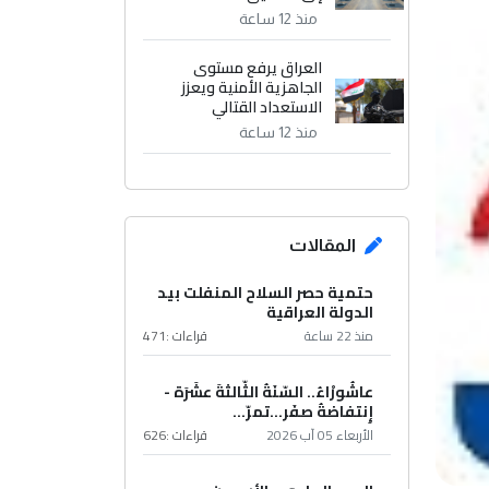
منذ 12 ساعة
العراق يرفع مستوى
الجاهزية الأمنية ويعزز
الاستعداد القتالي
منذ 12 ساعة
المقالات
حتمية حصر السلاح المنفلت بيد
الدولة العراقية
منذ 22 ساعة
قراءات :
471
عاشُورْاءُ.. السّنَةُ الثّالثةَ عشَرَة -
إِنتفاضةُ صفَر…تمرّ...
الأربعاء 05 آب 2026
قراءات :
626