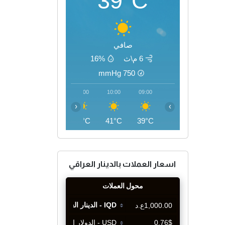
39°C
صافي
6 م\ث
16%
mmHg
750
13:00
12:00
11:00
10:00
09:00
‹
›
46°C
45°C
43°C
41°C
39°C
اسعار العملات بالدينار العراقي