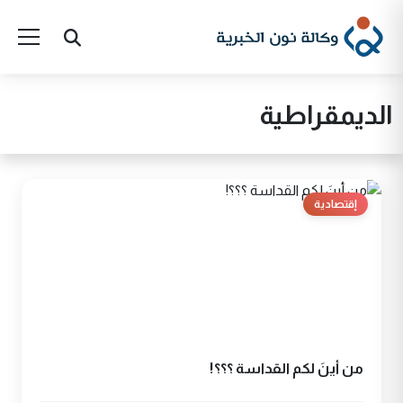
الديمقراطية
إقتصادية
من أينَ لكم القداسة ؟؟؟!