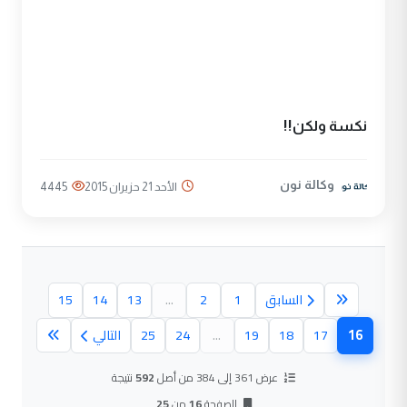
نكسة ولكن!!
وكالة نون
الأحد 21 حزيران 2015
4445
السابق
1
2
...
13
14
15
16
17
18
19
...
24
25
التالي
(الصفحة الحالية)
عرض 361 إلى 384 من أصل
592
نتيجة
الصفحة
16
من
25