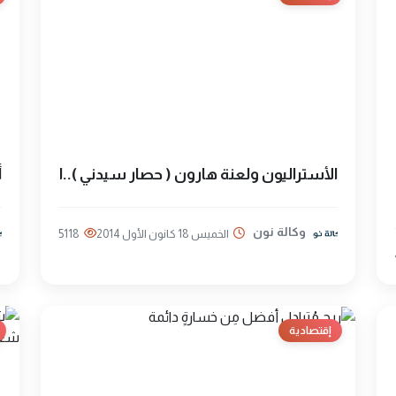
الأستراليون ولعنة هارون ( حصار سيدني )..ا
أ
وكالة نون
الخميس 18 كانون الأول 2014
5118
إقتصادية