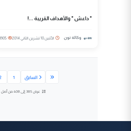
" داعش " والأهداف القريبة ...!
وكالة نون
الأثنين 10 تشرين الثاني 2014
3905
السابق
1
2
عرض 385 إلى 408 من أصل
2