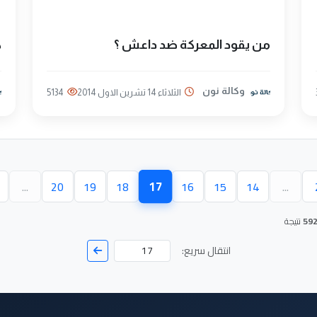
من يقود المعركة ضد داعش ؟
ك
وكالة نون
الثلاثاء 14 تشرين الاول 2014
5134
17
...
20
19
18
16
15
14
...
(الصفحة الحالية)
59
نتيجة
انتقال سريع: