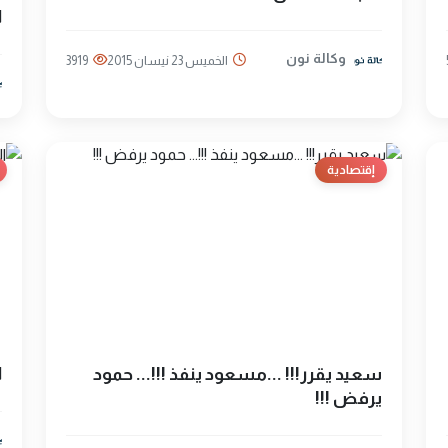
ا
وكالة نون
الخميس 23 نيسان 2015
3919
إقتصادية
سعيد يقرر!!! ...مسعود ينفذ !!!... حمود
ا
يرفض !!!