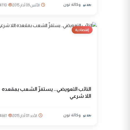
وكالة نون
الأثنين 09 آذار 2015
4110
إقتصادية
النائب التعويضي.. يستفزّ الشعب بمقعده
اللا شرعي
وكالة نون
الأحد 01 آذار 2015
4661