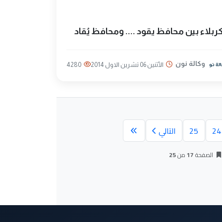
ربلاء بين محافظ يقود .... ومحافظ يُقاد
وكالة نون
الأثنين 06 تشرين الاول 2014
4280
24
25
التالي
الصفحة
17
من
25