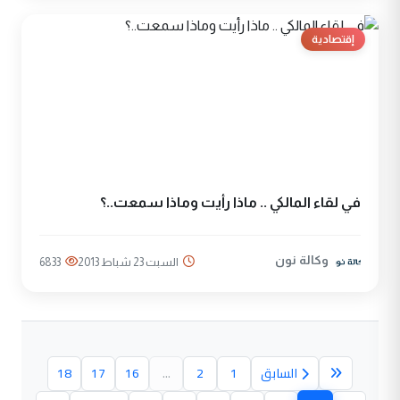
إقتصادية
في لقاء المالكي .. ماذا رأيت وماذا سمعت..؟
وكالة نون
السبت 23 شباط 2013
6833
السابق
1
2
...
16
17
18