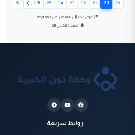
20
19
21
22
23
24
25
التالي
(الصفحة الحالية)
عرض 457 إلى 480 من أصل
592
نتيجة
الصفحة
20
من
25
روابط سريعة